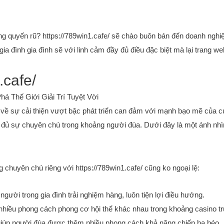
ờng quyến rũ? https://789win1.cafe/ sẽ chào buôn bán đến doanh ng
 gia đình gia đình sẽ với linh cảm đầy đủ điều đặc biệt mà lại trang
.cafe/
ập về sự cải thiện vượt bậc phát triển can đảm với mạnh bạo mẽ của
 đủ sự chuyên chú trong khoảng người đùa. Dưới đây là một ánh nhìn
 chuyên chú riêng với https://789win1.cafe/ cũng ko ngoại lệ:
ủ người trong gia đình trải nghiệm hàng, luôn tiện lợi điều hướng.
hiều phong cách phong cơ hội thể khác nhau trong khoảng casino tr
iúp người đùa được thêm nhiều phong cách khả năng chiến hạ béo.