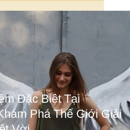
ệm Đặc Biệt Tại
Khám Phá Thế Giới Giải
ệt Vời