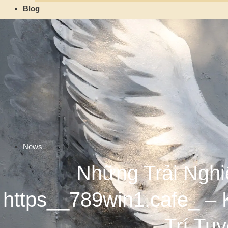
Blog
Contact
Resources
Telegram
Instagram
Linkedin
Facebook
News
Những Trải Nghi
https__789win1.cafe_ – 
Trí Tuy