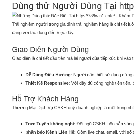
Dùng thử Người Dùng Tại http
Trải nghiệm người trong gia đình trải nghiệm hàng là chi tiết l
đang với tác dụng đến Việc đấy.
Giao Diện Người Dùng
Giao diện là chi tiết đầu tiên mà lại người đùa tiếp xúc khi vào
Dễ Dàng Điều Hướng:
Người cần thiết sử dụng cứng 
Thiết Kế Responsive:
Với đầy đủ công nghệ tiên tiến,
Hỗ Trợ Khách Hàng
Thương Mại Dịch Vụ CSKH quý doanh nghiệp là một trong nhữ
Trực Tuyến không nghỉ:
Đội ngũ CSKH luôn sẵn sàng l
phần béo Kênh Liên Hệ:
Gồm live chat, email, với số 