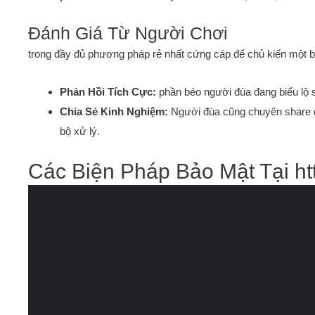
Đánh Giá Từ Người Chơi
trong đầy đủ phương pháp rẻ nhất cứng cáp để chủ kiến một b
Phản Hồi Tích Cực:
phần béo người đùa đang biểu lộ s
Chia Sẻ Kinh Nghiệm:
Người đùa cũng chuyên share đầ
bộ xử lý.
Các Biện Pháp Bảo Mật Tại htt