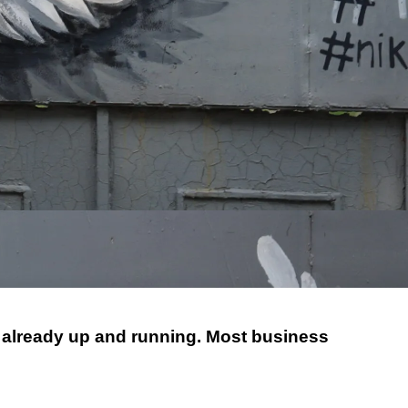
re already up and running. Most business