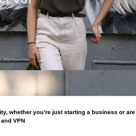
ty, whether you’re just starting a business or a
e and VPN