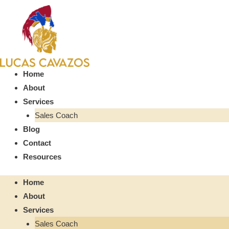
Skip
to
content
Home
About
Services
Sales Coach
Blog
Contact
Resources
Home
About
Services
Sales Coach