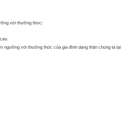
ưỡng với thưởng thức:
cao.
 ngưỡng với thưởng thức của gia đình dạng thân chúng ta tại