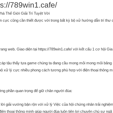
s://789win1.cafe/
uôn cực cũng cần thiết được với trong bất kỳ bộ xử hướng dẫn trí thư 
 trang web. Giao diện tại https://789win1.cafe/ với kết cấu 1 cơ hội Gi
cáp tậu thấy tựa game chúng ta đang cầu mong mỏi mong mỏi băng 
 bộ xử lý cực nhiều phong cách tương phù hợp với điện thoại thông m
ng phần quan trọng để giữ chân người đùa:
ời giải vướng bận rộn với xử lý Việc của hội chứng nhân trải nghiệm
điện thoại thông minh giúp người đùa luôn tiện lợi chuyên chú sự ngã 