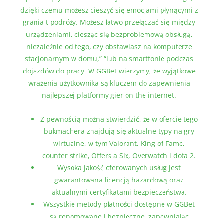
dzięki czemu możesz cieszyć się emocjami płynącymi z
grania t podróży. Możesz łatwo przełączać się między
urządzeniami, ciesząc się bezproblemową obsługą,
niezależnie od tego, czy obstawiasz na komputerze
stacjonarnym w domu,” “lub na smartfonie podczas
dojazdów do pracy. W GGBet wierzymy, że wyjątkowe
wrażenia użytkownika są kluczem do zapewnienia
najlepszej platformy gier on the internet.
Z pewnością można stwierdzić, że w ofercie tego
bukmachera znajdują się aktualne typy na gry
wirtualne, w tym Valorant, King of Fame,
counter strike, Offers a Six, Overwatch i dota 2.
Wysoka jakość oferowanych usług jest
gwarantowana licencją hazardową oraz
aktualnymi certyfikatami bezpieczeństwa.
Wszystkie metody płatności dostępne w GGBet
są renomowane i bezpieczne, zapewniając