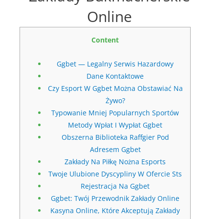
Online
Content
Ggbet — Legalny Serwis Hazardowy
Dane Kontaktowe
Czy Esport W Ggbet Można Obstawiać Na
Żywo?
Typowanie Mniej Popularnych Sportów
Metody Wpłat I Wypłat Ggbet
Obszerna Biblioteka Raffgier Pod
Adresem Ggbet
Zakłady Na Piłkę Nożna Esports
Twoje Ulubione Dyscypliny W Ofercie Sts
Rejestracja Na Ggbet
Ggbet: Twój Przewodnik Zakłady Online
Kasyna Online, Które Akceptują Zakłady