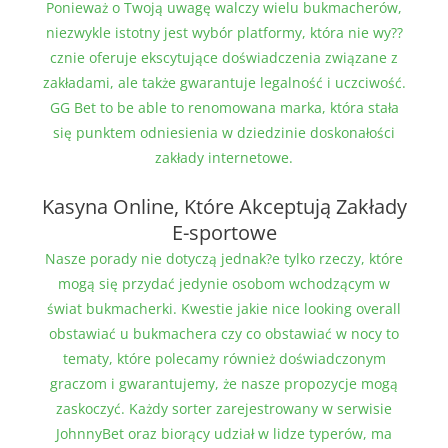
Ponieważ o Twoją uwagę walczy wielu bukmacherów,
niezwykle istotny jest wybór platformy, która nie wy??
cznie oferuje ekscytujące doświadczenia związane z
zakładami, ale także gwarantuje legalność i uczciwość.
GG Bet to be able to renomowana marka, która stała
się punktem odniesienia w dziedzinie doskonałości
zakłady internetowe.
Kasyna Online, Które Akceptują Zakłady
E-sportowe
Nasze porady nie dotyczą jednak?e tylko rzeczy, które
mogą się przydać jedynie osobom wchodzącym w
świat bukmacherki. Kwestie jakie nice looking overall
obstawiać u bukmachera czy co obstawiać w nocy to
tematy, które polecamy również doświadczonym
graczom i gwarantujemy, że nasze propozycje mogą
zaskoczyć. Każdy sorter zarejestrowany w serwisie
JohnnyBet oraz biorący udział w lidze typerów, ma