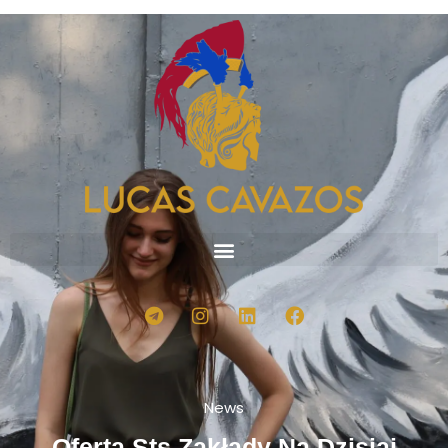
Skip
to
content
T
I
L
F
e
n
i
a
l
s
n
c
e
t
k
e
g
a
e
b
r
g
d
o
News
a
r
i
o
m
a
n
k
Oferta Sts Zakłady Na Dzisiaj