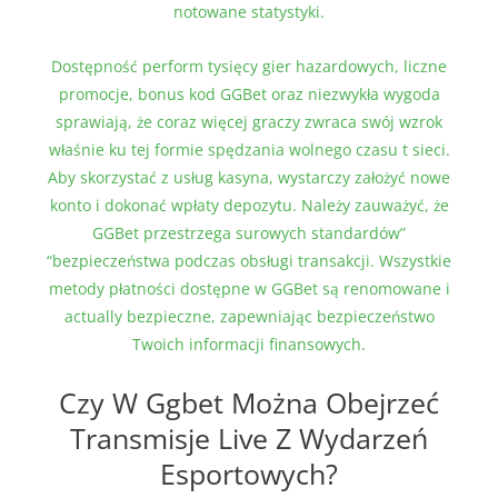
notowane statystyki.
Dostępność perform tysięcy gier hazardowych, liczne
promocje, bonus kod GGBet oraz niezwykła wygoda
sprawiają, że coraz więcej graczy zwraca swój wzrok
właśnie ku tej formie spędzania wolnego czasu t sieci.
Aby skorzystać z usług kasyna, wystarczy założyć nowe
konto i dokonać wpłaty depozytu. Należy zauważyć, że
GGBet przestrzega surowych standardów”
“bezpieczeństwa podczas obsługi transakcji. Wszystkie
metody płatności dostępne w GGBet są renomowane i
actually bezpieczne, zapewniając bezpieczeństwo
Twoich informacji finansowych.
Czy W Ggbet Można Obejrzeć
Transmisje Live Z Wydarzeń
Esportowych?