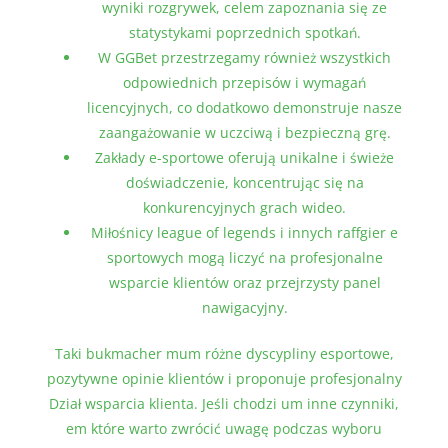
wyniki rozgrywek, celem zapoznania się ze
statystykami poprzednich spotkań.
W GGBet przestrzegamy również wszystkich
odpowiednich przepisów i wymagań
licencyjnych, co dodatkowo demonstruje nasze
zaangażowanie w uczciwą i bezpieczną grę.
Zakłady e-sportowe oferują unikalne i świeże
doświadczenie, koncentrując się na
konkurencyjnych grach wideo.
Miłośnicy league of legends i innych raffgier e
sportowych mogą liczyć na profesjonalne
wsparcie klientów oraz przejrzysty panel
nawigacyjny.
Taki bukmacher mum różne dyscypliny esportowe,
pozytywne opinie klientów i proponuje profesjonalny
Dział wsparcia klienta. Jeśli chodzi um inne czynniki,
em które warto zwrócić uwagę podczas wyboru