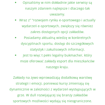
Opisaliśmy w nim dokładnie jakie serwisy są
naszym zdaniem najlepsze i dlaczego tak
uważamy.
Wraz z” “rozwojem rynku e-sportowego i actually
wydarzeń e-sportowych, zwiększy się również
zakres dostępnych opcji zakładów.
Posiadamy aktualną wiedzę w konkretnych
dyscyplinach sportu, dostęp do szczegółowych
statystyk i zakulisowych informacji.
Jest to więc t pełni legalny bukmacher, który
może oferować zakłady esport dla mieszkańców
naszego kraju.
Zakłady na żywo wprowadzają dodatkową warstwę
strategii i emocji, ponieważ kursy zmieniają się
dynamicznie w zależności z wydarzeń występujących w
grze. W dull rozwijającej się branży zakładów
sportowych możliwości wydają się nieograniczone.