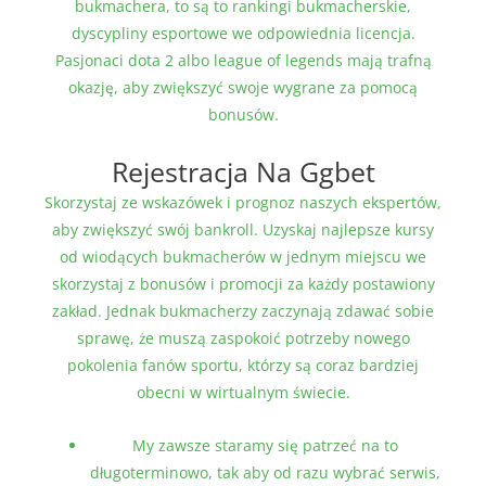
bukmachera, to są to rankingi bukmacherskie,
dyscypliny esportowe we odpowiednia licencja.
Pasjonaci dota 2 albo league of legends mają trafną
okazję, aby zwiększyć swoje wygrane za pomocą
bonusów.
Rejestracja Na Ggbet
Skorzystaj ze wskazówek i prognoz naszych ekspertów,
aby zwiększyć swój bankroll. Uzyskaj najlepsze kursy
od wiodących bukmacherów w jednym miejscu we
skorzystaj z bonusów i promocji za każdy postawiony
zakład. Jednak bukmacherzy zaczynają zdawać sobie
sprawę, że muszą zaspokoić potrzeby nowego
pokolenia fanów sportu, którzy są coraz bardziej
obecni w wirtualnym świecie.
My zawsze staramy się patrzeć na to
długoterminowo, tak aby od razu wybrać serwis,