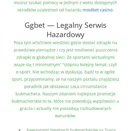
musisz szukać pomocy w jednym z wielu dostępnych
ośrodków uzależnień od hazardu
mostbet casino
.
Ggbet — Legalny Serwis
Hazardowy
Poza tym w?a?ciwie wiedzieć gdzie dostać zdrapki na
prawdziwe pieniądze i czy jest możliwość puszczenia
zdrapki w globalnej sieci. Ze sportami wirtualnymi
wiąże się t minimalnym” “stopniu kolejny temat, czyli
e-sport. Nie wchodząc w dyskusję, bądź to w ogóle
sport, przypominamy, że na naszym portalu znajdziesz
poradnik jak obstawiać LoLa circumstance
bukmachera. Naszym zdaniem najlepsze promocje
bukmacherskie to te, które nie powodują wątpliwości u
gracza i actually nie posiadają rozbudowanych
warunków.
Faworytami legalnych bukmacherów są Turcy,