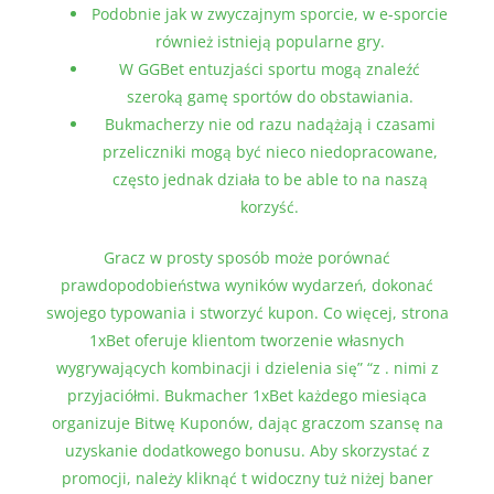
Podobnie jak w zwyczajnym sporcie, w e-sporcie
również istnieją popularne gry.
W GGBet entuzjaści sportu mogą znaleźć
szeroką gamę sportów do obstawiania.
Bukmacherzy nie od razu nadążają i czasami
przeliczniki mogą być nieco niedopracowane,
często jednak działa to be able to na naszą
korzyść.
Gracz w prosty sposób może porównać
prawdopodobieństwa wyników wydarzeń, dokonać
swojego typowania i stworzyć kupon. Co więcej, strona
1xBet oferuje klientom tworzenie własnych
wygrywających kombinacji i dzielenia się” “z . nimi z
przyjaciółmi. Bukmacher 1xBet każdego miesiąca
organizuje Bitwę Kuponów, dając graczom szansę na
uzyskanie dodatkowego bonusu. Aby skorzystać z
promocji, należy kliknąć t widoczny tuż niżej baner