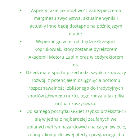
Aspekty takie jak możliwość zabezpieczenia
marginesu zwycięstwa, aktualne wyniki i
actually inne będą dostępne na późniejszym
etapie.
Wspierać go w tej roli będzie Grzegorz
Koprukowiak, który zostanie dyrektorem
Akademii Motoru Lublin oraz wicedyrektorem
ds.
Dziedzina e-sportu przechodzi szybki i znaczący
rozwój, z potencjałem osiągnięcia poziomu
rozpoznawalności zbliżonego do tradycyjnych
sportów głównego nurtu, tego rodzaju jak piłka
nożna i koszykówka.
Od samego początku GGBet szybko przekształcił
się w jedną z najbardziej zaufanych we
lubianych witryn hazardowych na całym świecie,
znaną z kompleksowej oferty i przyjaznego dla