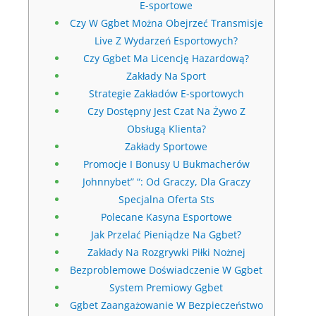
E-sportowe
Czy W Ggbet Można Obejrzeć Transmisje
Live Z Wydarzeń Esportowych?
Czy Ggbet Ma Licencję Hazardową?
Zakłady Na Sport
Strategie Zakładów E-sportowych
Czy Dostępny Jest Czat Na Żywo Z
Obsługą Klienta?
Zakłady Sportowe
Promocje I Bonusy U Bukmacherów
Johnnybet” “: Od Graczy, Dla Graczy
Specjalna Oferta Sts
Polecane Kasyna Esportowe
Jak Przelać Pieniądze Na Ggbet?
Zakłady Na Rozgrywki Piłki Nożnej
Bezproblemowe Doświadczenie W Ggbet
System Premiowy Ggbet
Ggbet Zaangażowanie W Bezpieczeństwo