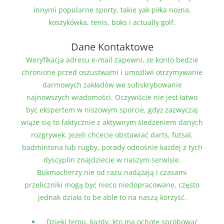
innymi popularne sporty, takie yak piłka nożna,
koszykówka, tenis, boks i actually golf.
Dane Kontaktowe
Weryfikacja adresu e-mail zapewni, że konto bedzie
chronione przed oszustwami i umożliwi otrzymywanie
darmowych zakładów we subskrybowanie
najnowszych wiadomości. Oczywiście nie jest łatwo
być ekspertem w niszowym sporcie, gdyż zazwyczaj
wiąże się to faktycznie z aktywnym śledzeniem danych
rozgrywek. Jeżeli chcecie obstawiać darts, futsal,
badmintona lub rugby, porady odnośnie każdej z tych
dyscyplin znajdziecie w naszym serwisie.
Bukmacherzy nie od razu nadążają i czasami
przeliczniki mogą być nieco niedopracowane, często
jednak działa to be able to na naszą korzyść.
Dzięki temu, każdy, kto ma ochotę spróbować