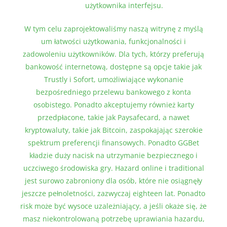
użytkownika interfejsu.
W tym celu zaprojektowaliśmy naszą witrynę z myślą
um łatwości użytkowania, funkcjonalności i
zadowoleniu użytkowników. Dla tych, którzy preferują
bankowość internetową, dostępne są opcje takie jak
Trustly i Sofort, umożliwiające wykonanie
bezpośredniego przelewu bankowego z konta
osobistego. Ponadto akceptujemy również karty
przedpłacone, takie jak Paysafecard, a nawet
kryptowaluty, takie jak Bitcoin, zaspokajając szerokie
spektrum preferencji finansowych. Ponadto GGBet
kładzie duży nacisk na utrzymanie bezpiecznego i
uczciwego środowiska gry. Hazard online i traditional
jest surowo zabroniony dla osób, które nie osiągnęły
jeszcze pełnoletności, zazwyczaj eighteen lat. Ponadto
risk może być wysoce uzależniający, a jeśli okaże się, że
masz niekontrolowaną potrzebę uprawiania hazardu,