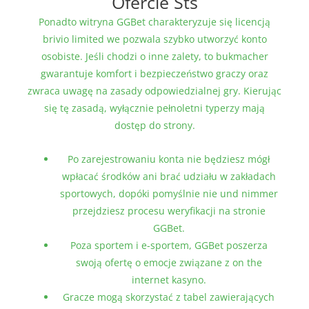
Ofercie Sts
Ponadto witryna GGBet charakteryzuje się licencją
brivio limited we pozwala szybko utworzyć konto
osobiste. Jeśli chodzi o inne zalety, to bukmacher
gwarantuje komfort i bezpieczeństwo graczy oraz
zwraca uwagę na zasady odpowiedzialnej gry. Kierując
się tę zasadą, wyłącznie pełnoletni typerzy mają
dostęp do strony.
Po zarejestrowaniu konta nie będziesz mógł
wpłacać środków ani brać udziału w zakładach
sportowych, dopóki pomyślnie nie und nimmer
przejdziesz procesu weryfikacji na stronie
GGBet.
Poza sportem i e-sportem, GGBet poszerza
swoją ofertę o emocje związane z on the
internet kasyno.
Gracze mogą skorzystać z tabel zawierających