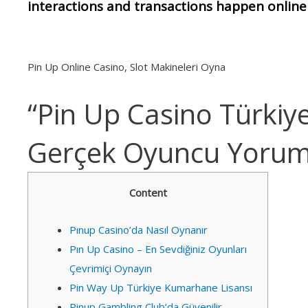
interactions and transactions happen onlin
Pin Up Online Casino, Slot Makineleri Oyna
“Pin Up Casino Türkiy
Gerçek Oyuncu Yorum
Content
Pınup Casino’da Nasıl Oynanır
Pın Up Casino – En Sevdiğiniz Oyunları
Çevrimiçi Oynayın
Pin Way Up Türkiye Kumarhane Lisansı
Pinup Gambling Club’da Güvenilir