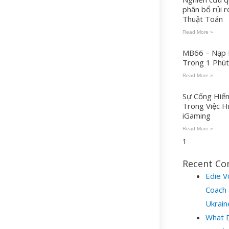
phân bổ rủi 
Thuật Toán
Read More »
MB66 – Nạp R
Trong 1 Phút
Read More »
Sự Cống Hiế
Trong Việc H
iGaming
Read More »
Recent C
Edie V
Coach 
Ukrain
What D