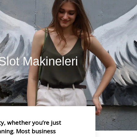
Slot Makineleri
ty, whether you’re just
nning. Most business