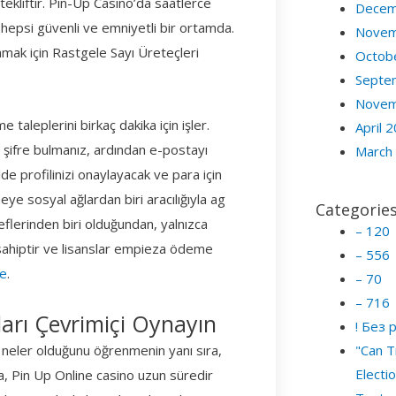
ekliftir. Pin-Up Casino’da saatlerce
Decem
 – hepsi güvenli ve emniyetli bir ortamda.
Novem
lamak için Rastgele Sayı Üreteçleri
Octob
Septe
Novem
taleplerini birkaç dakika için işler.
April 
 şifre bulmanız, ardından e-postayı
March
de profilinizi onaylayacak ve para için
e sosyal ağlardan biri aracılığıyla ag
Categorie
deflerinden biri olduğundan, yalnızca
– 120
 sahiptir ve lisanslar empieza ödeme
– 556
ye
.
– 70
– 716
ları Çevrimiçi Oynayın
! Без 
n neler olduğunu öğrenmenin yanı sıra,
"Can T
Electi
a, Pin Up Online casino uzun süredir