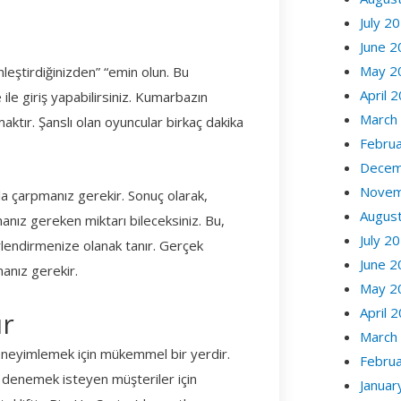
July 2
June 2
May 2
nleştirdiğinizden” “emin olun. Bu
April 
ile giriş yapabilirsiniz. Kumarbazın
March
aktır. Şanslı olan oyuncular birkaç dakika
Febru
Decem
Novem
la çarpmanız gerekir. Sonuç olarak,
Augus
nız gereken miktarı bileceksiniz. Bu,
July 2
erlendirmenize olanak tanır. Gerçek
June 2
anız gerekir.
May 2
April 
ır
March
neyimlemek için mükemmel bir yerdir.
Febru
denemek isteyen müşteriler için
Januar