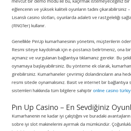
mevcut bir demo modu ile bu, kaçırmak istemeyeceğiniz bir t
eğlencenin ve yüksek kaliteli oyunların tadını çıkarabilirsiniz
Lisanslı casino slotları, oyunlarda adaleti ve rastgeleliği sağ
(RNG’ler) kullanır.
Genellikle PinUp kumarhanesinin yönetimi, müşterilerin ödeme 
Resmi siteye kaydolmak için e-postanızı belirtmeniz, ona bir
açmanız ve vurgulanan bağlantıya tıklamanız gerekir. Bu şekil
oynamaya başlayabilirsiniz. Bu yönteme ek olarak, kumarhaney
girebilirsiniz. Kumarhaneler çevrimiçi dolandırıcıların ana he
resmi sitede oynamalısınız. Basit ve internet bir bağlantıya
sistemleri hakkında tüm bilgilere sahiptir
online casino türki
Pın Up Casino – En Sevdiğiniz Oyun
Kumarhanenin ne kadar iyi çalıştığını ve buradaki avantajları
sobre iyi slot makinelerini ayırmak da mümkündür. Çoğunlukl