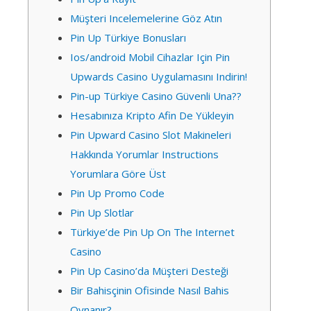
Müşteri Incelemelerine Göz Atın
Pin Up Türkiye Bonusları
Ios/android Mobil Cihazlar Için Pin
Upwards Casino Uygulamasını Indirin!
Pin-up Türkiye Casino Güvenli Una??
Hesabınıza Kripto Afin De Yükleyin
Pin Upward Casino Slot Makineleri
Hakkında Yorumlar Instructions
Yorumlara Göre Üst
Pin Up Promo Code
Pin Up Slotlar
Türkiye’de Pin Up On The Internet
Casino
Pin Up Casino’da Müşteri Desteği
Bir Bahisçinin Ofisinde Nasıl Bahis
Oynanır?