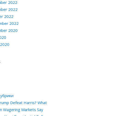
ber 2022
ber 2022
er 2022
mber 2022
ber 2020
2020
 2020
s
рубрики
rump Defeat Harris? What
on Wagering Markets Say