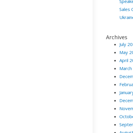
Speak
Sales 
Ukrain
Archives
July 2
May 2
April 
March
Decem
Febru
Januar
Decem
Novem
Octob
Septe
Augus