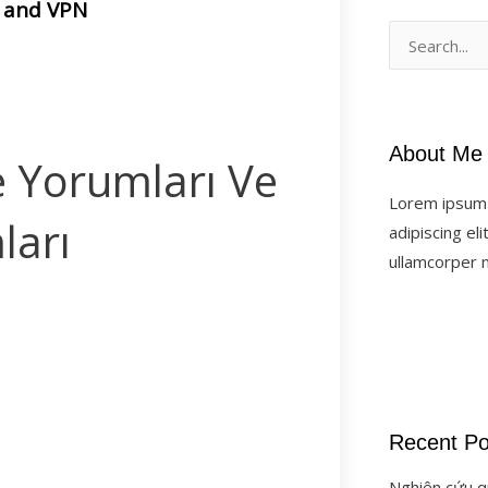
e and VPN
Search
About Me
e Yorumları Ve
Lorem ipsum 
ları
adipiscing elit
ullamcorper m
F
T
a
w
c
i
e
t
b
t
o
e
o
r
k
Recent Po
-
f
Nghiên cứu qu