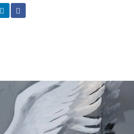
L
F
i
a
n
c
k
e
e
b
d
o
i
o
n
k