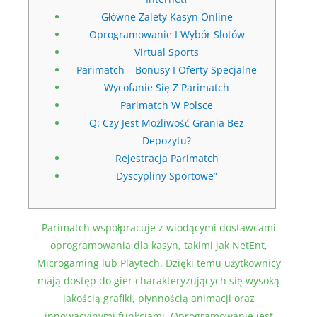
Główne Zalety Kasyn Online
Oprogramowanie I Wybór Slotów
Virtual Sports
Parimatch – Bonusy I Oferty Specjalne
Wycofanie Się Z Parimatch
Parimatch W Polsce
Q: Czy Jest Możliwość Grania Bez
Depozytu?
Rejestracja Parimatch
Dyscypliny Sportowe”
Parimatch współpracuje z wiodącymi dostawcami
oprogramowania dla kasyn, takimi jak NetEnt,
Microgaming lub Playtech. Dzięki temu użytkownicy
mają dostęp do gier charakteryzujących się wysoką
jakością grafiki, płynnością animacji oraz
innowacyjnymi funkcjami. Oprogramowanie jest