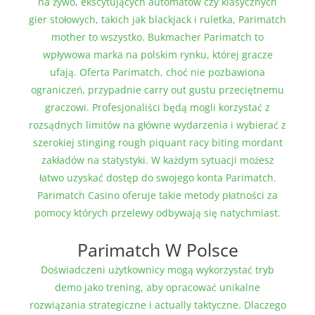
na żywo, ekscytujących automatów czy klasycznych
gier stołowych, takich jak blackjack i ruletka, Parimatch
mother to wszystko. Bukmacher Parimatch to
wpływowa marka na polskim rynku, której gracze
ufają. Oferta Parimatch, choć nie pozbawiona
ograniczeń, przypadnie carry out gustu przeciętnemu
graczowi. Profesjonaliści będą mogli korzystać z
rozsądnych limitów na główne wydarzenia i wybierać z
szerokiej stinging rough piquant racy biting mordant
zakładów na statystyki. W każdym sytuacji możesz
łatwo uzyskać dostęp do swojego konta Parimatch.
Parimatch Casino oferuje takie metody płatności za
pomocy których przelewy odbywają się natychmiast.
Parimatch W Polsce
Doświadczeni użytkownicy mogą wykorzystać tryb
demo jako trening, aby opracować unikalne
rozwiązania strategiczne i actually taktyczne. Dlaczego