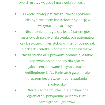
swoich graczy wygodę i ma swoją aplikację.
O wiele łatwiej jest zalegalizować i pozwolić
lokalnym władzom kontrolować sytuację w
witrynach hazardowych.
Niezależnie od tego, czy jesteś fanem gier
kasynowych na żywo, ekscytujących automatów
czy klasycznych gier stołowych, tego rodzaju jak
blackjack i ruletka, Parimatch ma to wszystko.
Nasza strona dull prowadzi promocje, a także
zapewnia hojne bonusy dla graczy.
Jako licencjonowane kasyno Curaçao,
Antillephone N. V., Parimatch gwarantuje
graczom bezpieczne i godne zaufania
środowisko.
Oferta Parimatch, choć nie pozbawiona
ograniczeń, przypadnie perform gustu
przeciętnemu graczowi.