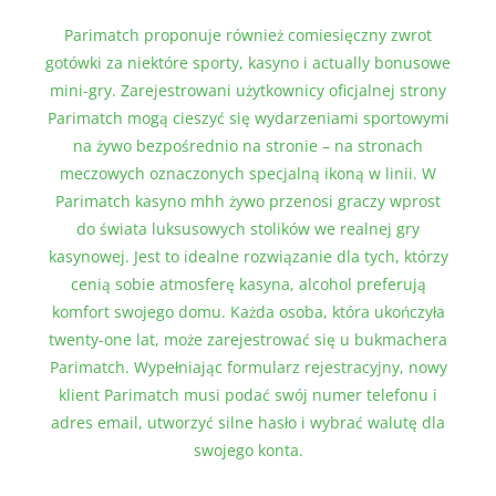
Parimatch proponuje również comiesięczny zwrot
gotówki za niektóre sporty, kasyno i actually bonusowe
mini-gry. Zarejestrowani użytkownicy oficjalnej strony
Parimatch mogą cieszyć się wydarzeniami sportowymi
na żywo bezpośrednio na stronie – na stronach
meczowych oznaczonych specjalną ikoną w linii. W
Parimatch kasyno mhh żywo przenosi graczy wprost
do świata luksusowych stolików we realnej gry
kasynowej. Jest to idealne rozwiązanie dla tych, którzy
cenią sobie atmosferę kasyna, alcohol preferują
komfort swojego domu. Każda osoba, która ukończyła
twenty-one lat, może zarejestrować się u bukmachera
Parimatch. Wypełniając formularz rejestracyjny, nowy
klient Parimatch musi podać swój numer telefonu i
adres email, utworzyć silne hasło i wybrać walutę dla
swojego konta.