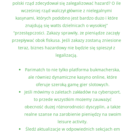
polski rząd zdecydował się zalegalizować hazard? O ile
wcześniej rząd walczył głównie z nielegalnymi
kasynami, których podobno jest bardzo dużo i które
znajdują się watts dzielnicach o wysokiej”
“przestępczości. Zakazy sprawiły, że pieniądze zaczęły
przepływać obok fiskusa. Jeśli zakazy zostaną zniesione
teraz, biznes hazardowy nie będzie się spieszył z
legalizacją.
Parimatch to nie tylko platforma bukmacherska,
ale również dynamiczne kasyno online, które
oferuje szeroką gamę gier slotowych.
Jeśli mówimy o zaletach zakładów na cybersport,
to przede wszystkim możemy zauważyć
obecność dużej różnorodności dyscyplin, a także
realne szanse na zarobienie pieniędzy na swoim
leisure activity.
Śledź aktualizacje w odpowiednich sekcjach em