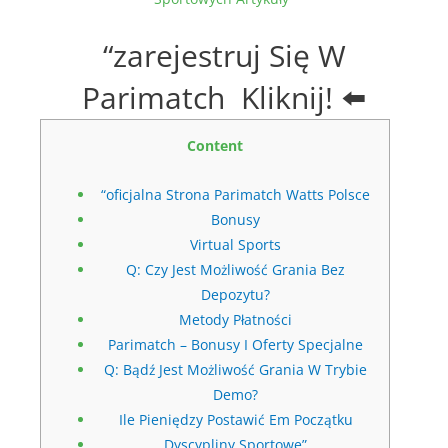
“zarejestruj Się W
Parimatch ️ Kliknij! ⬅️
Content
“oficjalna Strona Parimatch Watts Polsce
Bonusy
Virtual Sports
Q: Czy Jest Możliwość Grania Bez
Depozytu?
Metody Płatności
Parimatch – Bonusy I Oferty Specjalne
Q: Bądź Jest Możliwość Grania W Trybie
Demo?
Ile Pieniędzy Postawić Em Początku
Dyscypliny Sportowe”