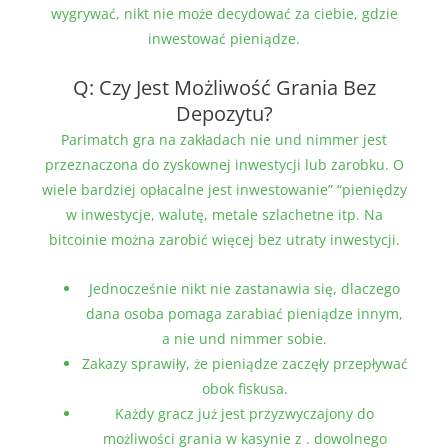
wygrywać, nikt nie może decydować za ciebie, gdzie
inwestować pieniądze.
Q: Czy Jest Możliwość Grania Bez
Depozytu?
Parimatch gra na zakładach nie und nimmer jest
przeznaczona do zyskownej inwestycji lub zarobku. O
wiele bardziej opłacalne jest inwestowanie” “pieniędzy
w inwestycje, walutę, metale szlachetne itp. Na
bitcoinie można zarobić więcej bez utraty inwestycji.
Jednocześnie nikt nie zastanawia się, dlaczego
dana osoba pomaga zarabiać pieniądze innym,
a nie und nimmer sobie.
Zakazy sprawiły, że pieniądze zaczęły przepływać
obok fiskusa.
Każdy gracz już jest przyzwyczajony do
możliwości grania w kasynie z . dowolnego