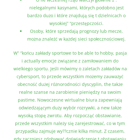
nielegalnymi kasynami, których podobno jest
bardzo dużo i które znajdują się t dzielnicach o
wysokiej” “przestępczości.
Osoby, które sprzedają prognozy lub mecze,
można znaleźć w każdej sieci społecznościowej.
W” “końcu zakłady sportowe to be able to hobby, pasja
i actually emocje związane z zamiłowaniem do
wielkiego sportu. Jeśli mówimy o zaletach zakładów na
cybersport, to przede wszystkim możemy zauważyć
obecność dużej różnorodności dyscyplin, the także
realne szanse na zarobienie pieniędzy na swoim
pastime. Nowoczesne wirtualne biura zapewniają
odwiedzającym duży wybór rozrywki, a new także
wysoką stopę zwrotu. Aby rozpocząć obstawianie,
przede wszystkim należy się zarejestrować, co w tym
przypadku zajmuje wy??cznie kilka minut. Z czasem,
gdy zaczniesz zdobywać doświadczenie t obstawianiu