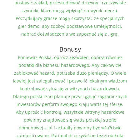
postawić zakład, przestudiować drużyny i rzeczywiste
czynniki, które mogą wpłynąć na wynik meczu.
Początkujący gracze mogą skorzystać ze specjalnych
gier demo, aby zdobyć podstawowe umiejętności,
nabrać doświadczenia we zapoznać się z . grą.
Bonusy
Ponieważ Polska, oprócz zezwoleń, obniża również
podatki dla biznesu hazardowego. Aby całkowicie
zablokować hazard, potrzeba dużo pieniędzy. O wiele
łatwiej jest zalegalizować i pozwolić lokalnym władzom
kontrolować sytuację w witrynach hazardowych.
Dlatego polski rząd planuje przyciągnąć zagranicznych
inwestorów perform swojego kraju watts tej sferze.
Aby uprościć kontrolę, wszystkie witryny hazardowe
powinny znajdować się watts polskiej strefie
domenowej -. pl i actually powinny być w?a?ciwie
zarejestrowane. Parimatch oczywiście też zrobił dla