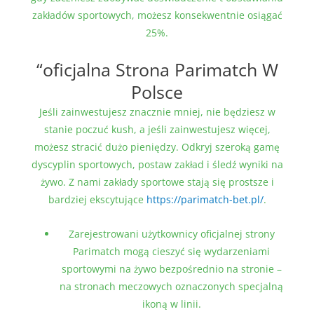
zakładów sportowych, możesz konsekwentnie osiągać
25%.
“oficjalna Strona Parimatch W
Polsce
Jeśli zainwestujesz znacznie mniej, nie będziesz w
stanie poczuć kush, a jeśli zainwestujesz więcej,
możesz stracić dużo pieniędzy. Odkryj szeroką gamę
dyscyplin sportowych, postaw zakład i śledź wyniki na
żywo. Z nami zakłady sportowe stają się prostsze i
bardziej ekscytujące
https://parimatch-bet.pl/
.
Zarejestrowani użytkownicy oficjalnej strony
Parimatch mogą cieszyć się wydarzeniami
sportowymi na żywo bezpośrednio na stronie –
na stronach meczowych oznaczonych specjalną
ikoną w linii.