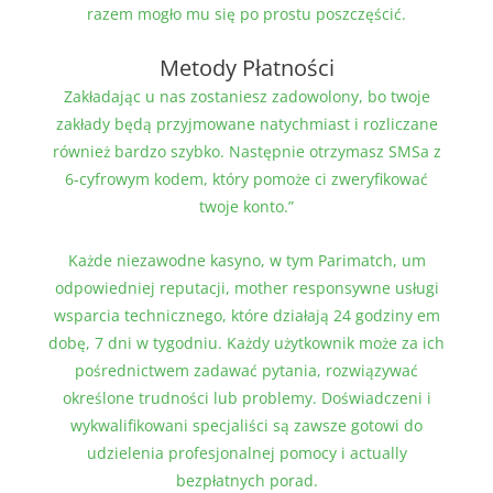
razem mogło mu się po prostu poszczęścić.
Metody Płatności
Zakładając u nas zostaniesz zadowolony, bo twoje
zakłady będą przyjmowane natychmiast i rozliczane
również bardzo szybko. Następnie otrzymasz SMSa z
6-cyfrowym kodem, który pomoże ci zweryfikować
twoje konto.”
Każde niezawodne kasyno, w tym Parimatch, um
odpowiedniej reputacji, mother responsywne usługi
wsparcia technicznego, które działają 24 godziny em
dobę, 7 dni w tygodniu. Każdy użytkownik może za ich
pośrednictwem zadawać pytania, rozwiązywać
określone trudności lub problemy. Doświadczeni i
wykwalifikowani specjaliści są zawsze gotowi do
udzielenia profesjonalnej pomocy i actually
bezpłatnych porad.