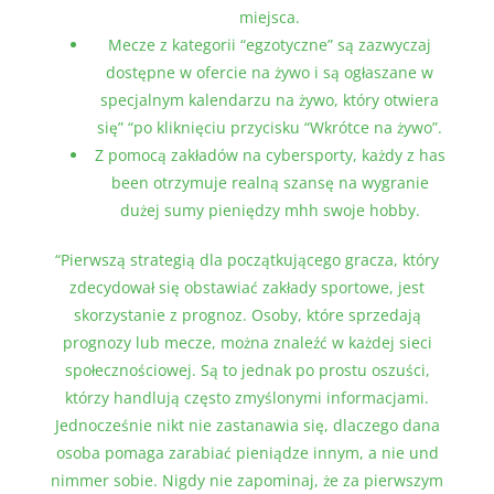
miejsca.
Mecze z kategorii “egzotyczne” są zazwyczaj
dostępne w ofercie na żywo i są ogłaszane w
specjalnym kalendarzu na żywo, który otwiera
się” “po kliknięciu przycisku “Wkrótce na żywo”.
Z pomocą zakładów na cybersporty, każdy z has
been otrzymuje realną szansę na wygranie
dużej sumy pieniędzy mhh swoje hobby.
“Pierwszą strategią dla początkującego gracza, który
zdecydował się obstawiać zakłady sportowe, jest
skorzystanie z prognoz. Osoby, które sprzedają
prognozy lub mecze, można znaleźć w każdej sieci
społecznościowej. Są to jednak po prostu oszuści,
którzy handlują często zmyślonymi informacjami.
Jednocześnie nikt nie zastanawia się, dlaczego dana
osoba pomaga zarabiać pieniądze innym, a nie und
nimmer sobie. Nigdy nie zapominaj, że za pierwszym