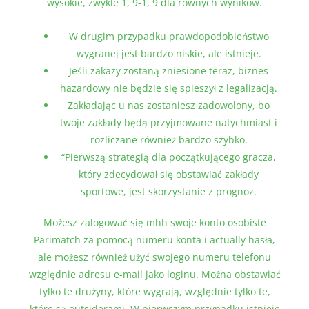
wysokie, zwykle 1, 9-1, 9 dla równych wyników.
W drugim przypadku prawdopodobieństwo
wygranej jest bardzo niskie, ale istnieje.
Jeśli zakazy zostaną zniesione teraz, biznes
hazardowy nie będzie się spieszył z legalizacją.
Zakładając u nas zostaniesz zadowolony, bo
twoje zakłady będą przyjmowane natychmiast i
rozliczane również bardzo szybko.
“Pierwszą strategią dla początkującego gracza,
który zdecydował się obstawiać zakłady
sportowe, jest skorzystanie z prognoz.
Możesz zalogować się mhh swoje konto osobiste
Parimatch za pomocą numeru konta i actually hasła,
ale możesz również użyć swojego numeru telefonu
względnie adresu e-mail jako loginu. Można obstawiać
tylko te drużyny, które wygrają, względnie tylko te,
które są outsiderami. W pierwszym przypadku istnieje