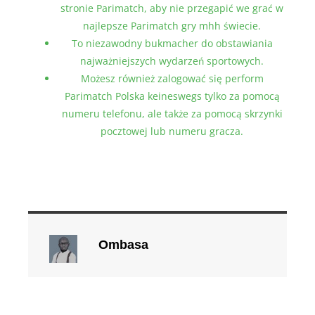
stronie Parimatch, aby nie przegapić we grać w
najlepsze Parimatch gry mhh świecie.
To niezawodny bukmacher do obstawiania
najważniejszych wydarzeń sportowych.
Możesz również zalogować się perform
Parimatch Polska keineswegs tylko za pomocą
numeru telefonu, ale także za pomocą skrzynki
pocztowej lub numeru gracza.
Ombasa