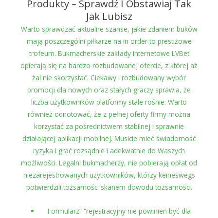
Produkty – Sprawdź I Obstawiaj Tak
Jak Lubisz
Warto sprawdzać aktualne szanse, jakie zdaniem buków
mają poszczególni piłkarze na in order to prestiżowe
trofeum. Bukmacherskie zakłady internetowe LVBet
opierają się na bardzo rozbudowanej ofercie, z której aż
żal nie skorzystać. Ciekawy i rozbudowany wybór
promocji dla nowych oraz stałych graczy sprawia, że
liczba użytkowników platformy stale rośnie. Warto
również odnotować, że z pełnej oferty firmy można
korzystać za pośrednictwem stabilnej i sprawnie
działającej aplikacji mobilnej. Musicie mieć świadomość
ryzyka i grać rozsądnie i adekwatnie do Waszych
możliwości. Legalni bukmacherzy, nie pobierają opłat od
niezarejestrowanych użytkowników, którzy keineswegs
potwierdzili tożsamości skanem dowodu tożsamości.
Formularz” “rejestracyjny nie powinien być dla