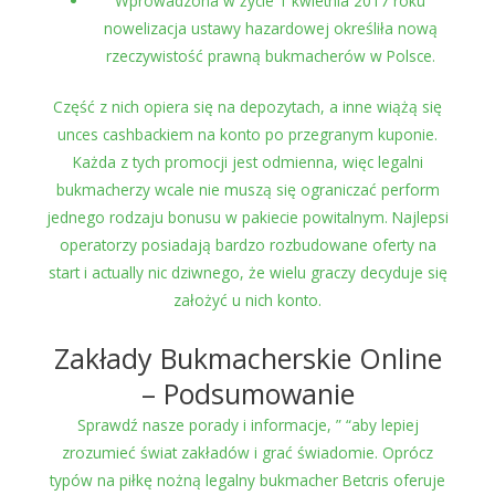
Wprowadzona w życie 1 kwietnia 2017 roku
nowelizacja ustawy hazardowej określiła nową
rzeczywistość prawną bukmacherów w Polsce.
Część z nich opiera się na depozytach, a inne wiążą się
unces cashbackiem na konto po przegranym kuponie.
Każda z tych promocji jest odmienna, więc legalni
bukmacherzy wcale nie muszą się ograniczać perform
jednego rodzaju bonusu w pakiecie powitalnym. Najlepsi
operatorzy posiadają bardzo rozbudowane oferty na
start i actually nic dziwnego, że wielu graczy decyduje się
założyć u nich konto.
Zakłady Bukmacherskie Online
– Podsumowanie
Sprawdź nasze porady i informacje, ” “aby lepiej
zrozumieć świat zakładów i grać świadomie. Oprócz
typów na piłkę nożną legalny bukmacher Betcris oferuje