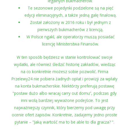
legalnych bukmacherów.
Te sezonowe pojedynki podzielone są na pięć
edycji eliminacyjnych, a także jedną galę finałową.
Został założony w 2016 roku i był jednym z
pierwszych bukmacherów z licencją.
W Polsce ngakl, ale operatorzy muszą posiadać
licencję Ministerstwa Finansów.
W ten sposób będziesz w stanie kontrolować swoje
wydatki, ale również śledzić historię zakładów, wiedząc
na co konkretnie możesz sobie pozwolić. Firma
Przelewy24 nie pobiera żadnych opłat i prowizji za wpłaty
na konta bukmacherskie. Niektórzy preferują postawę
“postaw dużo albo wracaj carry out domu”, podczas gdy
inni wolą bardziej wyważone podejście. To jest
najważniejszy czynnik, który bierzemy pod uwagę przy
ocenie ofert zapisów. Konkretnie, zadajemy jedno proste
pytanie – “Jaką wartość ma to be able to dla gracza? “.