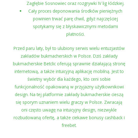
Zagłębie Sosnowiec oraz rozgrywki IV lig łódzkiej.
Cały proces deponowania środków pieniężnych
powinien trwać parę chwil, gdyż najczęściej
spotykamy się z błyskawicznymi metodami
płatności.
Przed paru laty, był to ulubiony serwis wielu entuzjastów
zakładów bukmacherskich w Polsce. Dziś zakłady
bukmacherskie Betclic oferują sprawnie działającą stronę
internetową, a także intuicyjną aplikację mobilną. Jest to
świetny wybór dla każdego, kto ceni sobie
funkcjonalność opakowaną w przyjazny użytkownikowi
design. Na tej platformie zakłady bukmacherskie cieszą
się sporym uznaniem wielu graczy w Polsce. Zwracają
oni często uwagę na intuicyjny design, niezwykle
rozbudowaną ofertę, a także ciekawe bonusy cashback i
freebet.