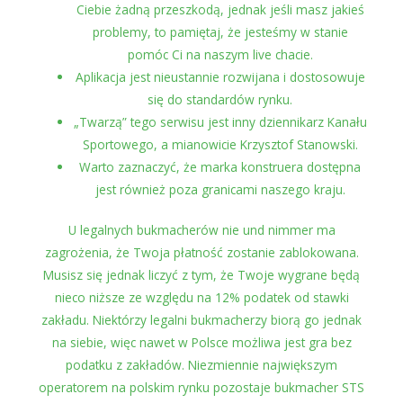
Ciebie żadną przeszkodą, jednak jeśli masz jakieś
problemy, to pamiętaj, że jesteśmy w stanie
pomóc Ci na naszym live chacie.
Aplikacja jest nieustannie rozwijana i dostosowuje
się do standardów rynku.
„Twarzą” tego serwisu jest inny dziennikarz Kanału
Sportowego, a mianowicie Krzysztof Stanowski.
Warto zaznaczyć, że marka konstruera dostępna
jest również poza granicami naszego kraju.
U legalnych bukmacherów nie und nimmer ma
zagrożenia, że Twoja płatność zostanie zablokowana.
Musisz się jednak liczyć z tym, że Twoje wygrane będą
nieco niższe ze względu na 12% podatek od stawki
zakładu. Niektórzy legalni bukmacherzy biorą go jednak
na siebie, więc nawet w Polsce możliwa jest gra bez
podatku z zakładów. Niezmiennie największym
operatorem na polskim rynku pozostaje bukmacher STS