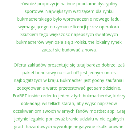
również propozycje na inne popularne dyscypliny
sportowe. Największym wstrząsem dla rynku
bukmacherskiego było wprowadzenie nowego ładu,
wymagającego otrzymanie licencji przez operatora.
Skutkiem tego większość najlepszych światowych
bukmacherów wyniosła się z Polski, the lokalny rynek
zaczął się budować z nowa.
Oferta zakładów prezentuje się tutaj bardzo dobrze, zaś
pakiet bonusowy na start off jest jednym unces
najbogatszych w kraju. Bukmacher jest godny zaufania i
zdecydowanie warto przetestować get samodzielnie.
ForBET inside order to jeden z tych bukmacherów, którzy
dokładają wszelkich starań, aby wyjść naprzeciw
oczekiwaniom swoich wiernych fanów mostbet app. Graj
jedynie legalnie ponieważ branie udziału w nielegalnych
grach hazardowych wywołuje negatywne skutki prawne.