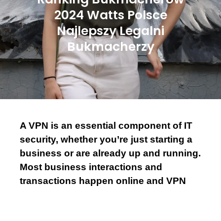
m
2024 Watts Polsce
Najlepszy Legalni
Bukmacherzy
A VPN is an essential component of IT
security, whether you’re just starting a
business or are already up and running.
Most business interactions and
transactions happen online and VPN