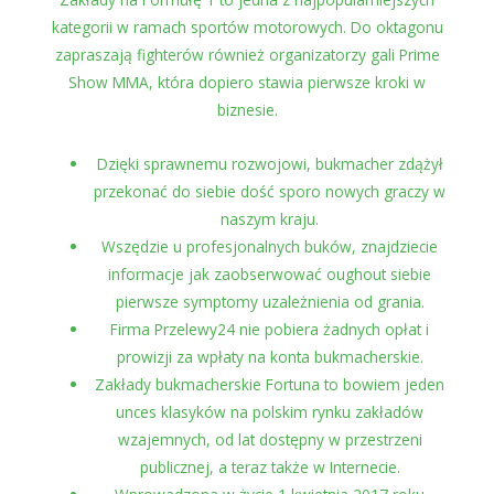
kategorii w ramach sportów motorowych. Do oktagonu
zapraszają fighterów również organizatorzy gali Prime
Show MMA, która dopiero stawia pierwsze kroki w
biznesie.
Dzięki sprawnemu rozwojowi, bukmacher zdążył
przekonać do siebie dość sporo nowych graczy w
naszym kraju.
Wszędzie u profesjonalnych buków, znajdziecie
informacje jak zaobserwować oughout siebie
pierwsze symptomy uzależnienia od grania.
Firma Przelewy24 nie pobiera żadnych opłat i
prowizji za wpłaty na konta bukmacherskie.
Zakłady bukmacherskie Fortuna to bowiem jeden
unces klasyków na polskim rynku zakładów
wzajemnych, od lat dostępny w przestrzeni
publicznej, a teraz także w Internecie.