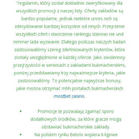
“regulamin, który został dokładnie zweryfikowany dla
wszystkich promocji z naszej listy. Oferty zakładów są
bardzo popularne, jednak niektóre unces nich są
zdecydowanie bardziej korzystne od innych. Przejrzenie
wszystkich ofert i stworzenie rankingu stanowi nie und
nimmer lada wyzwanie. Dlatego podczas naszych badań
zastosowaliśmy szereg zdefiniowanych kryteriów, które
zostały uwzględnione w każdej ofercie. Jako zwolennicy
przejrzystości w serwisach z zakładami bukmacherskimi,
poniżej przedstawiamy trzy najważniejsze kryteria, jakie
zastosowaliśmy. To potencjalnie najwyższe bonusy,
jakie można otrzymać mhh portalach bukmacherskich
mostbet casino
.
Promocje te pozwalają zgarnąć sporo
dodatkowych środków, za które gracze mogą
obstawiać bukmacherskie zakłady.
Na polskim rynku Betcris wspiera II-ligowe