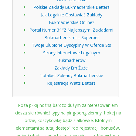
Polskie Zakłady Bukmacherskie Betters
Jak Legalnie Obstawiać Zakłady
Bukmacherskie Online?
Portal Numer 3″ “Z Najlepszymi Zakładami
Bukmacherskimi – Superbet
Twoje Ulubione Dyscypliny W Ofercie Sts
Strony Internetowe Legalnych
Bukmacherów
Zakłady Em Żużel
Totalbet Zakłady Bukmacherskie
Rejestracja Watts Betters
Poza piłką nożną bardzo dużym zainteresowaniem
cieszą się również typy na ping-pong ziemny, hokej na
lodzie, koszykówkę bądź siatkówkę. Istotnymi
elementami są tutaj dostęp” “do rejestracji, bonusów,
pełnej oferty, a new także transmisji live. Korzystać z