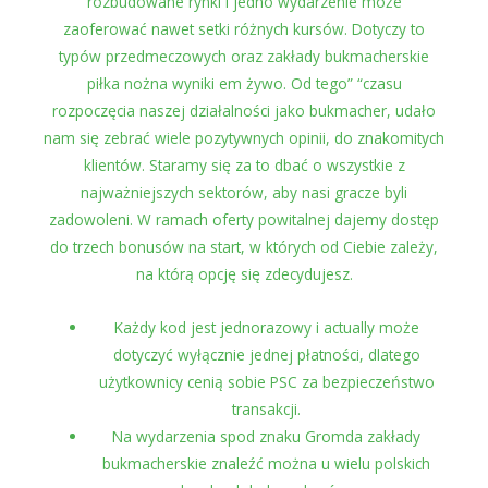
rozbudowane rynki i jedno wydarzenie może
zaoferować nawet setki różnych kursów. Dotyczy to
typów przedmeczowych oraz zakłady bukmacherskie
piłka nożna wyniki em żywo. Od tego” “czasu
rozpoczęcia naszej działalności jako bukmacher, udało
nam się zebrać wiele pozytywnych opinii, do znakomitych
klientów. Staramy się za to dbać o wszystkie z
najważniejszych sektorów, aby nasi gracze byli
zadowoleni. W ramach oferty powitalnej dajemy dostęp
do trzech bonusów na start, w których od Ciebie zależy,
na którą opcję się zdecydujesz.
Każdy kod jest jednorazowy i actually może
dotyczyć wyłącznie jednej płatności, dlatego
użytkownicy cenią sobie PSC za bezpieczeństwo
transakcji.
Na wydarzenia spod znaku Gromda zakłady
bukmacherskie znaleźć można u wielu polskich