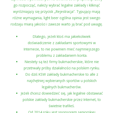
go rozpocząć, należy wybrać legalne zakłady i kliknąć
wyróżniający się przycisk „Rejestracja”. Typujący mają
różne wymagania, light beer ogólna opinia jest swego
rodzaju miarą jakości i zawsze warto ją brać pod uwagę.
Dlatego, jeżeli ktoś ma jakiekolwiek
doświadczenie z zakładami sportowymi w
Internecie, to nie powinien mieć najmniejszego
problemu z zakładaniem konta.
Niestety są też firmy bukmacherskie, które nie
przetrwały próby działalności na polskim rynku.
Do dziś KSW zakłady bukmacherskie to alle z
najchętniej wybieranych sportów u polskich
legalnych bukmacherów.
Jeżeli chcesz dowiedzieć się, jak legalnie obstawiać
polskie zakłady bukmacherskie przez Internet, to
świetnie trafiłeś.
Od 2014 roku jest sponsorem seniorskiej