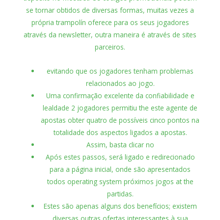
se tornar obtidos de diversas formas, muitas vezes a
própria trampolín oferece para os seus jogadores
através da newsletter, outra maneira é através de sites
parceiros.
evitando que os jogadores tenham problemas
relacionados ao jogo.
Uma confirmação excelente da confiabilidade e
lealdade 2 jogadores permitiu the este agente de
apostas obter quatro de possíveis cinco pontos na
totalidade dos aspectos ligados a apostas.
Assim, basta clicar no
Após estes passos, será ligado e redirecionado
para a página inicial, onde são apresentados
todos operating system próximos jogos at the
partidas.
Estes são apenas alguns dos benefícios; existem
diversas outras ofertas interessantes à sua