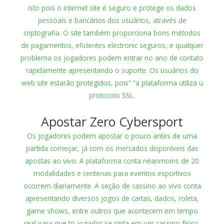
isto pois o internet site é seguro e protege os dados
pessoais e bancários dos usuários, através de
criptografia. O site também proporciona bons métodos
de pagamentos, eficientes electronic seguros, e qualquer
problema os jogadores podem entrar no ano de contato
rapidamente apresentando o suporte. Os usuários do
web site estarão protegidos, pois” “a plataforma utiliza u
protocolo SSL.
Apostar Zero Cybersport
Os jogadores podem apostar o pouco antes de uma
partida começar, já com os mercados disponíveis das
apostas ao vivo. A plataforma conta néanmoins de 20
modalidades e centenas para eventos esportivos
ocorrem diariamente. A seção de cassino ao vivo conta
apresentando diversos jogos de cartas, dados, roleta,
game shows, entre outros que acontecem em tempo
real para que to jogador se sinta em um cassino físico.