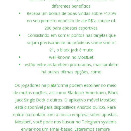
diferentes benefícios.
Receba um bônus de boas-vindas sobre +125%
no seu primeiro depósito de até R$ a couple of.
200 para apostas esportivas.
Consistindo em somar pontos nas tarjetas que
sejam precisamente ou próximas some sort of
21, o black jack é muito
well-known no MostBet.
estão entre as também procuradas, mas também
há outras ótimas opções, como
Os jogadores na plataforma podem escolher no meio
de muitas opções, asi como Blackjack Americano, Black
jack Single Deck e outros. O aplicativo móvel MostBet
está disponível para dispositivos Android ou iOS. Para
entrar na contato com a nossa empresa sobre apostas,
‘Mostbet’, você pode nos buscar no Telegram systems
enviar-nos um email-based. Estaremos sempre