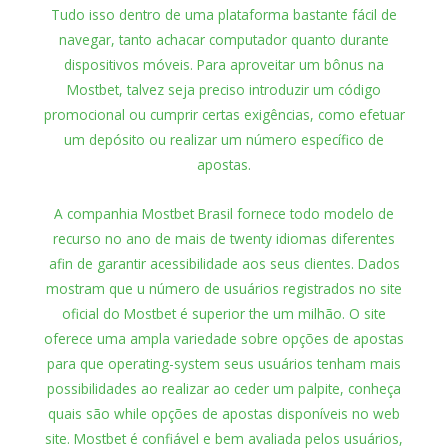
Tudo isso dentro de uma plataforma bastante fácil de
navegar, tanto achacar computador quanto durante
dispositivos móveis. Para aproveitar um bônus na
Mostbet, talvez seja preciso introduzir um código
promocional ou cumprir certas exigências, como efetuar
um depósito ou realizar um número específico de
apostas.
A companhia Mostbet Brasil fornece todo modelo de
recurso no ano de mais de twenty idiomas diferentes
afin de garantir acessibilidade aos seus clientes. Dados
mostram que u número de usuários registrados no site
oficial do Mostbet é superior the um milhão. O site
oferece uma ampla variedade sobre opções de apostas
para que operating-system seus usuários tenham mais
possibilidades ao realizar ao ceder um palpite, conheça
quais são while opções de apostas disponíveis no web
site. Mostbet é confiável e bem avaliada pelos usuários,