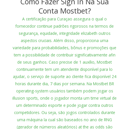
Como Fazer Sign In Na Sua
Conta Mostbet?
A certificação para Curaçao assegura o qual o
fornecedor continue padrões rigorosos na termos de
segurança, equidade, integridade elizabeth outros
aspectos cruciais. Além disso, proporciona uma
variedade para probabilidades, bônus e promoções que
tem a possibilidade de contribuir significativamente afin
de seus ganhos. Caso precise de 1 auxílio, Mostbet
continuamente tem um atendente disponível para lo
ajudar, o serviço de suporte ao cliente fica disponível 24
horas durante dia, 7 dias por semana. Na Mostbet BR
operating-system usuários também podem jogar os
illusion sports, onde o jogador monta um time virtual de
um determinado esporte e pode jogar contra outros
competidores. Ou seja, são jogos controlados durante
uma máquina la cual são baseados no ano de RNG
(gerador de números aleatórios) at the as odds são