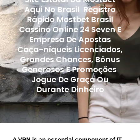
m
Aqui No Brasil ️ Registro
Rápido Mostbet Brasil
Cassino Online 24 Seven E
Empresa De Apostas
Caça-níqueis Licenciados,
Grandes Chances, Bônus
Generosos E Promoções ️
Jogue De Graça Ou
Durante Dinheiro
A VPN is an essential component of IT