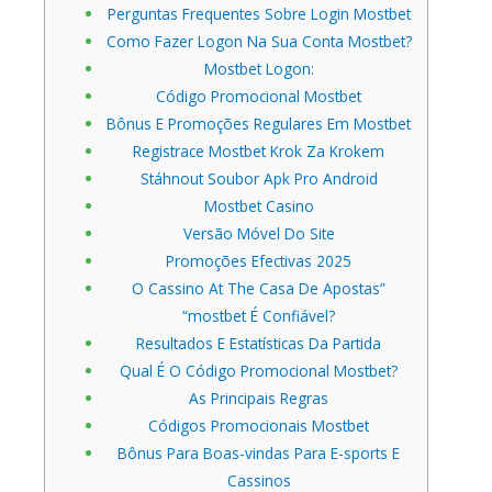
Perguntas Frequentes Sobre Login Mostbet
Como Fazer Logon Na Sua Conta Mostbet?
Mostbet Logon:
Código Promocional Mostbet
Bônus E Promoções Regulares Em Mostbet
Registrace Mostbet Krok Za Krokem
Stáhnout Soubor Apk Pro Android
Mostbet Casino
Versão Móvel Do Site
Promoções Efectivas 2025
O Cassino At The Casa De Apostas”
“mostbet É Confiável?
Resultados E Estatísticas Da Partida
Qual É O Código Promocional Mostbet?
As Principais Regras
Códigos Promocionais Mostbet
Bônus Para Boas-vindas Para E-sports E
Cassinos