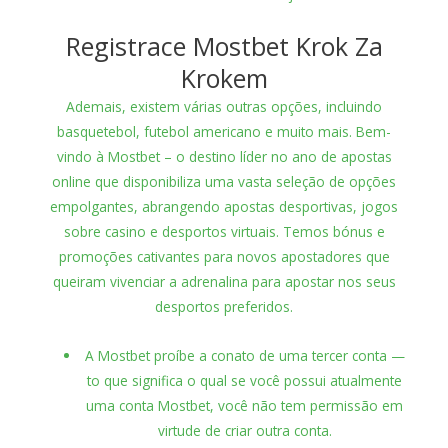
Registrace Mostbet Krok Za
Krokem
Ademais, existem várias outras opções, incluindo
basquetebol, futebol americano e muito mais. Bem-
vindo à Mostbet – o destino líder no ano de apostas
online que disponibiliza uma vasta seleção de opções
empolgantes, abrangendo apostas desportivas, jogos
sobre casino e desportos virtuais. Temos bónus e
promoções cativantes para novos apostadores que
queiram vivenciar a adrenalina para apostar nos seus
desportos preferidos.
A Mostbet proíbe a conato de uma tercer conta —
to que significa o qual se você possui atualmente
uma conta Mostbet, você não tem permissão em
virtude de criar outra conta.