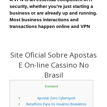
security, whether you’re just starting a
business or are already up and running.
Most business interactions and
transactions happen online and VPN
Site Oficial Sobre Apostas
E On-line Cassino No
Brasil
Content
Apostar Zero Cybersport
Benefícios Para Os Usuários Brasileiros