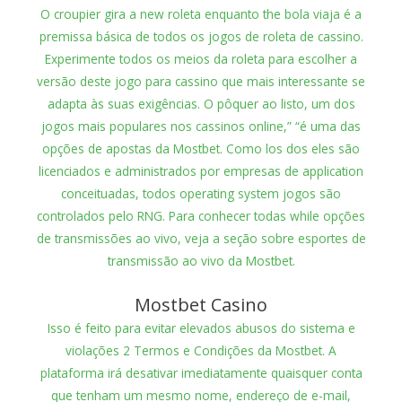
O croupier gira a new roleta enquanto the bola viaja é a
premissa básica de todos os jogos de roleta de cassino.
Experimente todos os meios da roleta para escolher a
versão deste jogo para cassino que mais interessante se
adapta às suas exigências. O pôquer ao listo, um dos
jogos mais populares nos cassinos online,” “é uma das
opções de apostas da Mostbet. Como los dos eles são
licenciados e administrados por empresas de application
conceituadas, todos operating system jogos são
controlados pelo RNG. Para conhecer todas while opções
de transmissões ao vivo, veja a seção sobre esportes de
transmissão ao vivo da Mostbet.
Mostbet Casino
Isso é feito para evitar elevados abusos do sistema e
violações 2 Termos e Condições da Mostbet. A
plataforma irá desativar imediatamente quaisquer conta
que tenham um mesmo nome, endereço de e-mail,