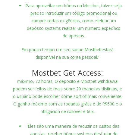
Para aproveitar um bônus na Mostbet, talvez seja
preciso introduzir um código promocional ou
cumprir certas exigências, como efetuar um
depósito systems realizar um número específico
de apostas.
Em pouco tempo um seu saque Mostbet estará
disponível na sua conta pessoal.”
Mostbet Get Access:
máximo, 72 horas. O depósito e Mostbet withdrawal
podem ser feitos de mais sobre 20 maneiras distintas, e
o usuário pode escolher some sort of mais conveniente.
O ganho máximo com as rodadas grátis é de R$500 e o
obligación de rollover é 60x.
Eles são uma maneira de reduzir os custos das
apostas, receber bônus systems desfrutar de