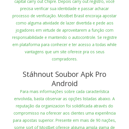
capital carry out Chipre. Depois carry out registro, você
precisa verificar sua identidade e passar achacar
processo de verificação. Mostbet Brasil encoraja apostar
como alguma atividade de lazer divertida e pede aos
jogadores em virtude de aproveitarem a função com
responsabilidade e mantendo o autocontrole. Se registre
em plataforma para conhecer e ter acesso a todas while
vantagens que um site oferece pra os seus
compradores.
Stáhnout Soubor Apk Pro
Android
Para mais informações sobre cada característica
envolvida, basta observar as opções listadas abaixo. A
reputação da organizacion foi solidificada através do
compromisso na oferecer aos clientes uma experiência
para apostas superior. Presente em mais de 90 nações,
some sort of Mostbet oferece alguma ampla gama de