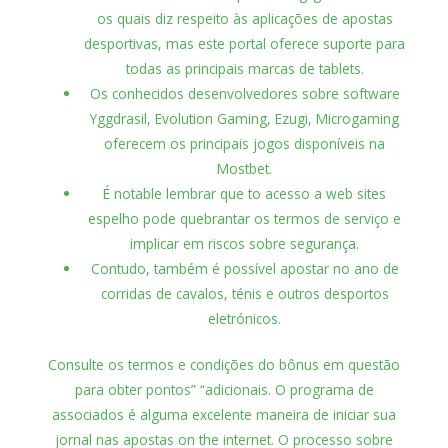
os quais diz respeito às aplicações de apostas
desportivas, mas este portal oferece suporte para
todas as principais marcas de tablets.
Os conhecidos desenvolvedores sobre software
Yggdrasil, Evolution Gaming, Ezugi, Microgaming
oferecem os principais jogos disponíveis na
Mostbet.
É notable lembrar que to acesso a web sites
espelho pode quebrantar os termos de serviço e
implicar em riscos sobre segurança.
Contudo, também é possível apostar no ano de
corridas de cavalos, ténis e outros desportos
eletrónicos.
Consulte os termos e condições do bônus em questão
para obter pontos” “adicionais. O programa de
associados é alguma excelente maneira de iniciar sua
jornal nas apostas on the internet. O processo sobre