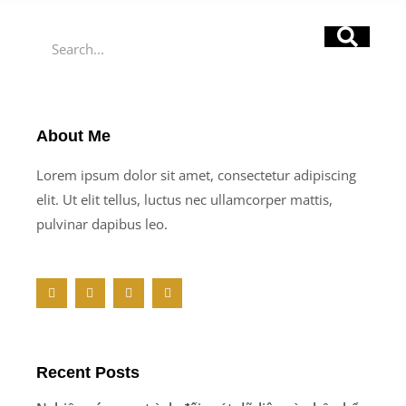
Search
About Me
Lorem ipsum dolor sit amet, consectetur adipiscing
elit. Ut elit tellus, luctus nec ullamcorper mattis,
pulvinar dapibus leo.
F
T
Y
M
a
w
o
e
c
i
u
d
e
t
t
i
b
t
u
u
o
e
b
m
o
r
e
Recent Posts
k
-
f