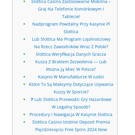
Slottica Casino Zastosowanie Mobilna –
Graj Na Telefonie Komórkowym I
Tablecie!
Nadprogram Powitalny Przy Kasynie Pl
Slottica
Lub Slottica Ma Program Lojalnościowy
Na Rzecz Zawodników Wraz Z Polski?
Slottica Weryfikacja Danych Gracza
Kusza Z Brakiem Zezwolenia — Lub
Można Ją Mieć W Polsce?
Kasyno W Manufakturze W Łodzi
Które To Są Maksymy Dotyczące Używania
Kuszy W Sporcie?
❓ Lub Slottica Przewodzi Gry Hazardowe
W Legalny Sposób?
Procedury I Nawigacja W Kasynie Slottica
Slottica Casino Istotnie Deposit Premia
Pięćdziesięciu Free Spins 2024 New