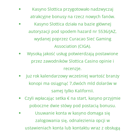
Kasyno Slottica przygotowało nadzwyczaj
atrakcyjne bonusy na rzecz nowych fanów.
Kasyno Slottica działa na bazie głównej
autoryzacji pod spodem hazard nr 5536/JAZ,
wydanej poprzez Curacao Sieć Gaming
Association (CIGA).
Wysoką jakość usług potwierdzają postawione
przez zawodników Slottica Casino opinie i
recenzje.
Już rok kalendarzowy wcześniej wartość branży
konopi ma osiągnąć 7,dwóch mld dolarów w
samej tylko Kalifornii.
Czyli wpłacając setka € na start, kasyno przyjmie
poboczne dwie stówy pod postacią bonusu.
Usuwanie konta w kasyno domaga się
zalogowania się, odnalezienia opcji w
ustawieniach konta lub kontaktu wraz z obsługą