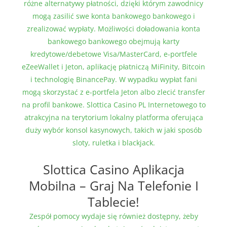
różne alternatywy płatności, dzięki którym zawodnicy
mogą zasilić swe konta bankowego bankowego i
zrealizować wypłaty. Możliwości doładowania konta
bankowego bankowego obejmują karty
kredytowe/debetowe Visa/MasterCard, e-portfele
eZeeWallet i Jeton, aplikację płatniczą MiFinity, Bitcoin
i technologię BinancePay. W wypadku wypłat fani
mogą skorzystać z e-portfela Jeton albo zlecić transfer
na profil bankowe. Slottica Casino PL Internetowego to
atrakcyjna na terytorium lokalny platforma oferująca
duży wybór konsol kasynowych, takich w jaki sposób
sloty, ruletka i blackjack.
Slottica Casino Aplikacja
Mobilna – Graj Na Telefonie I
Tablecie!
Zespół pomocy wydaje się również dostępny, żeby