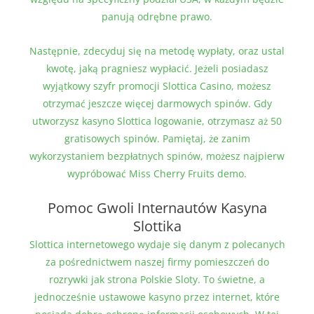
panują odrębne prawo.
Następnie, zdecyduj się na metodę wypłaty, oraz ustal
kwotę, jaką pragniesz wypłacić. Jeżeli posiadasz
wyjątkowy szyfr promocji Slottica Casino, możesz
otrzymać jeszcze więcej darmowych spinów. Gdy
utworzysz kasyno Slottica logowanie, otrzymasz aż 50
gratisowych spinów. Pamiętaj, że zanim
wykorzystaniem bezpłatnych spinów, możesz najpierw
wypróbować Miss Cherry Fruits demo.
Pomoc Gwoli Internautów Kasyna
Slottika
Slottica internetowego wydaje się danym z polecanych
za pośrednictwem naszej firmy pomieszczeń do
rozrywki jak strona Polskie Sloty. To świetne, a
jednocześnie ustawowe kasyno przez internet, które