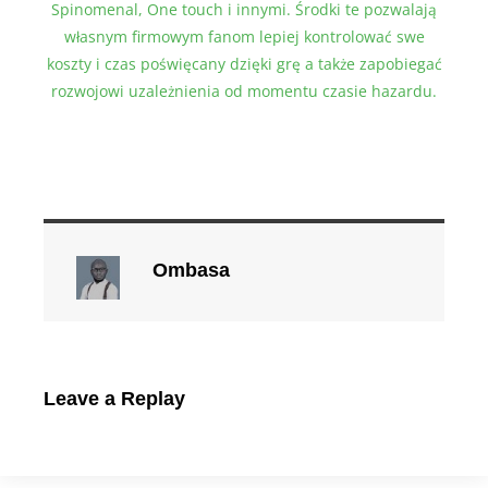
Spinomenal, One touch i innymi. Środki te pozwalają
własnym firmowym fanom lepiej kontrolować swe
koszty i czas poświęcany dzięki grę a także zapobiegać
rozwojowi uzależnienia od momentu czasie hazardu.
Ombasa
Leave a Replay