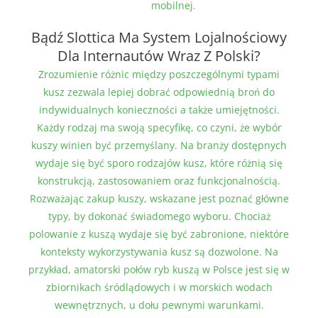
mobilnej.
Bądź Slottica Ma System Lojalnościowy
Dla Internautów Wraz Z Polski?
Zrozumienie różnic między poszczególnymi typami
kusz zezwala lepiej dobrać odpowiednią broń do
indywidualnych konieczności a także umiejętności.
Każdy rodzaj ma swoją specyfikę, co czyni, że wybór
kuszy winien być przemyślany. Na branży dostępnych
wydaje się być sporo rodzajów kusz, które różnią się
konstrukcją, zastosowaniem oraz funkcjonalnością.
Rozważając zakup kuszy, wskazane jest poznać główne
typy, by dokonać świadomego wyboru. Chociaż
polowanie z kuszą wydaje się być zabronione, niektóre
konteksty wykorzystywania kusz są dozwolone. Na
przykład, amatorski połów ryb kuszą w Polsce jest się w
zbiornikach śródlądowych i w morskich wodach
wewnętrznych, u dołu pewnymi warunkami.