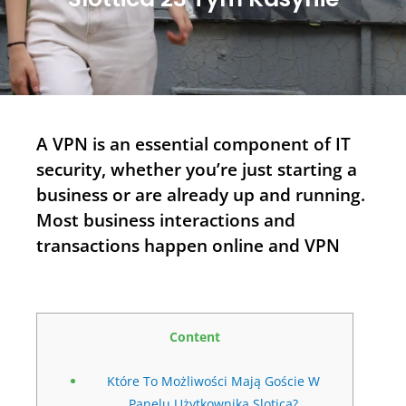
m
A VPN is an essential component of IT
security, whether you’re just starting a
business or are already up and running.
Most business interactions and
transactions happen online and VPN
Content
Które To Możliwości Mają Goście W
Panelu Użytkownika Slotica?