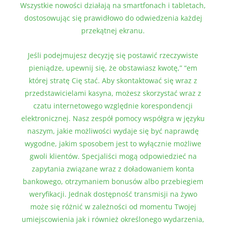
Wszystkie nowości działają na smartfonach i tabletach,
dostosowując się prawidłowo do odwiedzenia każdej
przekątnej ekranu.
Jeśli podejmujesz decyzję się postawić rzeczywiste
pieniądze, upewnij się, że obstawiasz kwotę,” “em
której stratę Cię stać. Aby skontaktować się wraz z
przedstawicielami kasyna, możesz skorzystać wraz z
czatu internetowego względnie korespondencji
elektronicznej. Nasz zespół pomocy współgra w języku
naszym, jakie możliwości wydaje się być naprawdę
wygodne, jakim sposobem jest to wyłącznie możliwe
gwoli klientów. Specjaliści mogą odpowiedzieć na
zapytania związane wraz z doładowaniem konta
bankowego, otrzymaniem bonusów albo przebiegiem
weryfikacji. Jednak dostępność transmisji na żywo
może się różnić w zależności od momentu Twojej
umiejscowienia jak i również określonego wydarzenia,