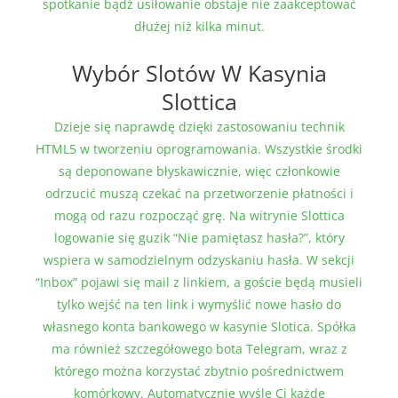
spotkanie bądź usiłowanie obstaje nie zaakceptować
dłużej niż kilka minut.
Wybór Slotów W Kasynia
Slottica
Dzieje się naprawdę dzięki zastosowaniu technik
HTML5 w tworzeniu oprogramowania. Wszystkie środki
są deponowane błyskawicznie, więc członkowie
odrzucić muszą czekać na przetworzenie płatności i
mogą od razu rozpocząć grę. Na witrynie Slottica
logowanie się guzik “Nie pamiętasz hasła?”, który
wspiera w samodzielnym odzyskaniu hasła. W sekcji
“Inbox” pojawi się mail z linkiem, a goście będą musieli
tylko wejść na ten link i wymyślić nowe hasło do
własnego konta bankowego w kasynie Slotica. Spółka
ma również szczegółowego bota Telegram, wraz z
którego można korzystać zbytnio pośrednictwem
komórkowy. Automatycznie wyśle Ci każde