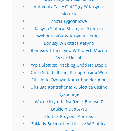
Automaty Carry Out” “gry W Kasynie
Slottica
Zniżki Tygodniowe
Kasyno Slottica: Strategie Płatności
Wybór Slotów W Kasynia Slottica
Bonusy W Slottica Kasyno
Bonusów I Turniejów W Których Można
Wziąć Udział
Wpis Slottica: Przebieg Chód Na Etapie
Girişi Sabitle Resmi Pin-up Casino Web
Sitesinde Oynayın Kumarhaneler-pinu
Obsługa Kontrahenta W Slottica Casino
Dysponuje
Ważne Kryteria Na Rzecz Bonusu Z
Brakiem Depozytu
Slottica Program Android
Zakłady Bukmacherskie Live W Slottica
Casino