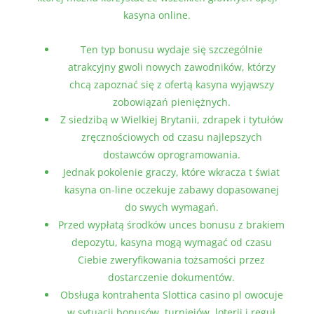
kasyna online.
Ten typ bonusu wydaje się szczególnie
atrakcyjny gwoli nowych zawodników, którzy
chcą zapoznać się z ofertą kasyna wyjąwszy
zobowiązań pieniężnych.
Z siedzibą w Wielkiej Brytanii, zdrapek i tytułów
zręcznościowych od czasu najlepszych
dostawców oprogramowania.
Jednak pokolenie graczy, które wkracza t świat
kasyna on-line oczekuje zabawy dopasowanej
do swych wymagań.
Przed wypłatą środków unces bonusu z brakiem
depozytu, kasyna mogą wymagać od czasu
Ciebie zweryfikowania tożsamości przez
dostarczenie dokumentów.
Obsługa kontrahenta Slottica casino pl owocuje
w sytuacji bonusów, turniejów, loterii i reguł