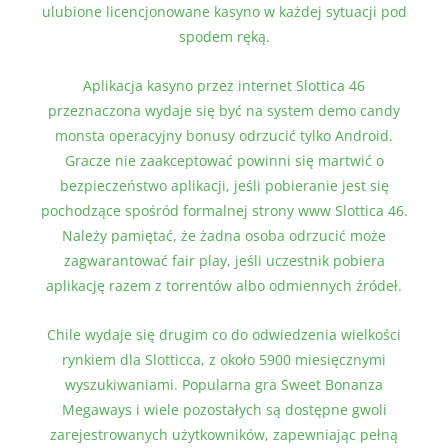
ulubione licencjonowane kasyno w każdej sytuacji pod
spodem ręką.
Aplikacja kasyno przez internet Slottica 46
przeznaczona wydaje się być na system demo candy
monsta operacyjny bonusy odrzucić tylko Android.
Gracze nie zaakceptować powinni się martwić o
bezpieczeństwo aplikacji, jeśli pobieranie jest się
pochodzące spośród formalnej strony www Slottica 46.
Należy pamiętać, że żadna osoba odrzucić może
zagwarantować fair play, jeśli uczestnik pobiera
aplikację razem z torrentów albo odmiennych źródeł.
Chile wydaje się drugim co do odwiedzenia wielkości
rynkiem dla Slotticca, z około 5900 miesięcznymi
wyszukiwaniami. Popularna gra Sweet Bonanza
Megaways i wiele pozostałych są dostępne gwoli
zarejestrowanych użytkowników, zapewniając pełną