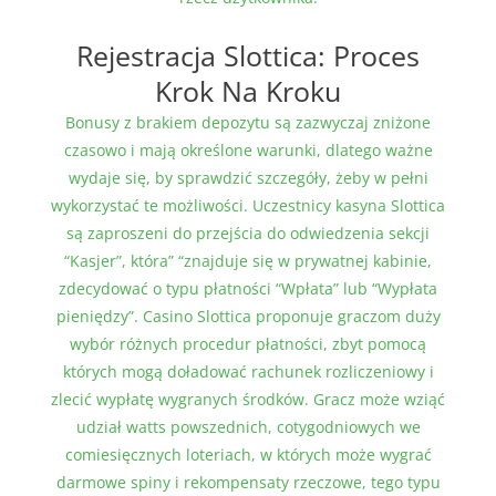
Rejestracja Slottica: Proces
Krok Na Kroku
Bonusy z brakiem depozytu są zazwyczaj zniżone
czasowo i mają określone warunki, dlatego ważne
wydaje się, by sprawdzić szczegóły, żeby w pełni
wykorzystać te możliwości. Uczestnicy kasyna Slottica
są zaproszeni do przejścia do odwiedzenia sekcji
“Kasjer”, która” “znajduje się w prywatnej kabinie,
zdecydować o typu płatności “Wpłata” lub “Wypłata
pieniędzy”. Casino Slottica proponuje graczom duży
wybór różnych procedur płatności, zbyt pomocą
których mogą doładować rachunek rozliczeniowy i
zlecić wypłatę wygranych środków. Gracz może wziąć
udział watts powszednich, cotygodniowych we
comiesięcznych loteriach, w których może wygrać
darmowe spiny i rekompensaty rzeczowe, tego typu