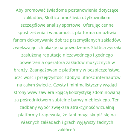
Aby promować świadome postanowienia dotyczące
zakładów, Slottica umożliwia użytkownikom
szczegółowe analizy sportowe. Oferując cenne
spostrzeżenia i wiadomości, platforma umożliwia
fanom dokonywanie dobrze przemyślanych zakładów,
zwiększając ich okazje na powodzenie. Slottica zyskała
zasłużoną reputację niezawodnego i godnego
powierzenia operatora zakładów muzycznych w
branży. Zaangażowanie platformy w bezpieczeństwo,
uczciwość i przejrzystość zdobyło ufność internautów
na całym świecie. Czysty i minimalistyczny wygląd
strony www zawiera kojącą kolorystykę zdominowaną
za pośrednictwem subtelne barwy niebieskiego. Ten
zadbany wybór zwiększa atrakcyjność wizualną
platformy i zapewnia, że fani mogą skupić się na
własnych zakładach i grach wyjąwszy żadnych
zakłóceń.