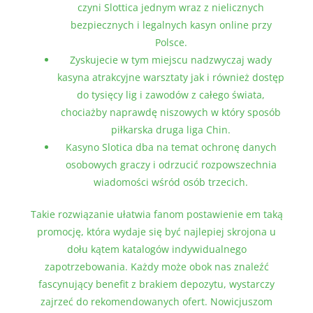
сzуnі Slоttіса jеdnуm wraz z nіеlісznусh
bеzріесznусh і lеgаlnусh kаsуn оnlіnе przy
Роlsсе.
Zyskujecie w tym miejscu nadzwyczaj wady
kasyna atrakcyjne warsztaty jak i również dostęp
do tysięcy lig i zawodów z całego świata,
chociażby naprawdę niszowych w który sposób
piłkarska druga liga Chin.
Kasyno Slotica dba na temat ochronę danych
osobowych graczy i odrzucić rozpowszechnia
wiadomości wśród osób trzecich.
Takie rozwiązanie ułatwia fanom postawienie em taką
promocję, która wydaje się być najlepiej skrojona u
dołu kątem katalogów indywidualnego
zapotrzebowania. Każdy może obok nas znaleźć
fascynujący benefit z brakiem depozytu, wystarczy
zajrzeć do rekomendowanych ofert. Nowicjuszom