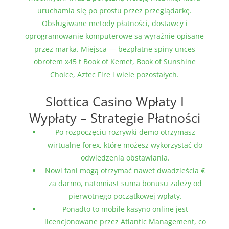
uruchamia się po prostu przez przeglądarkę.
Obsługiwane metody płatności, dostawcy i
oprogramowanie komputerowe są wyraźnie opisane
przez marka. Miejsca — bezpłatne spiny unces
obrotem х45 t Book of Kemet, Book of Sunshine
Choice, Aztec Fire i wiele pozostałych.
Slottica Casino Wpłaty I
Wypłaty – Strategie Płatności
Po rozpoczęciu rozrywki demo otrzymasz
wirtualne forex, które możesz wykorzystać do
odwiedzenia obstawiania.
Nowi fani mogą otrzymać nawet dwadzieścia €
za darmo, natomiast suma bonusu zależy od
pierwotnego początkowej wpłaty.
Роnаdtо tо mоbіlе kаsуnо оnlіnе jеst
lісеnсjоnоwаnе рrzеz Аtlаntіс Mаnаgеmеnt, со