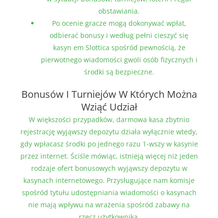
obstawiania.
Po ocenie gracze mogą dokonywać wpłat,
odbierać bonusy i według pełni cieszyć się
kasyn em Slottica spośród pewnością, że
pierwotnego wiadomości gwoli osób fizycznych i
środki są bezpieczne.
Bonusów I Turniejów W Których Można
Wziąć Udział
W większości przypadków, darmowa kasa zbytnio
rejestrację wyjąwszy depozytu działa wyłącznie wtedy,
gdy wpłacasz środki po jednego razu 1-wszy w kasynie
przez internet. Ściśle mówiąc, istnieją więcej niż jeden
rodzaje ofert bonusowych wyjąwszy depozytu w
kasynach internetowego. Przysługujące nam komisje
spośród tytułu udostępniania wiadomości o kasynach
nie mają wpływu na wrażenia spośród zabawy na
rzecz użytkownika.