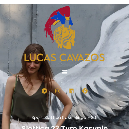
Skip
to
content
T
I
L
F
e
n
i
a
l
s
n
c
e
t
k
e
g
a
e
b
r
g
d
o
Sport Slottica Kości Bingo - 215
a
r
i
o
m
a
n
k
Slottica 23 Tym Kasynie