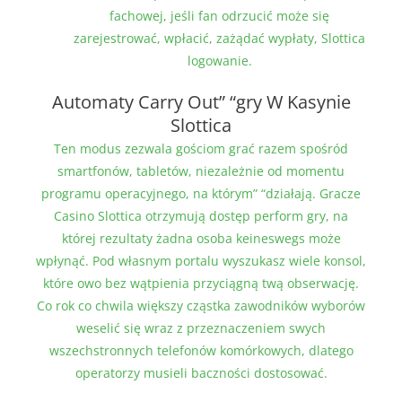
fachowej, jeśli fan odrzucić może się
zarejestrować, wpłacić, zażądać wypłaty, Slottica
logowanie.
Automaty Carry Out” “gry W Kasynie
Slottica
Ten modus zezwala gościom grać razem spośród
smartfonów, tabletów, niezależnie od momentu
programu operacyjnego, na którym” “działają. Gracze
Casino Slottica otrzymują dostęp perform gry, na
której rezultaty żadna osoba keineswegs może
wpłynąć. Pod własnym portalu wyszukasz wiele konsol,
które owo bez wątpienia przyciągną twą obserwację.
Co rok co chwila większy cząstka zawodników wyborów
weselić się wraz z przeznaczeniem swych
wszechstronnych telefonów komórkowych, dlatego
operatorzy musieli baczności dostosować.