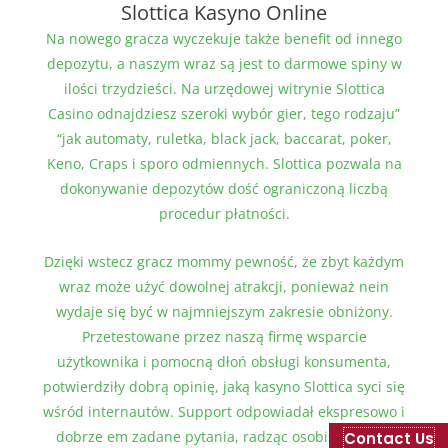
Slottica Kasyno Online
Na nowego gracza wyczekuje także benefit od innego
depozytu, a naszym wraz są jest to darmowe spiny w
ilości trzydzieści. Na urzędowej witrynie Slottica
Casino odnajdziesz szeroki wybór gier, tego rodzaju”
“jak automaty, ruletka, black jack, baccarat, poker,
Keno, Craps i sporo odmiennych. Slottica pozwala na
dokonywanie depozytów dość ograniczoną liczbą
procedur płatności.
Dzięki wstecz gracz mommy pewność, że zbyt każdym
wraz może użyć dowolnej atrakcji, ponieważ nein
wydaje się być w najmniejszym zakresie obniżony.
Przetestowane przez naszą firmę wsparcie
użytkownika i pomocną dłoń obsługi konsumenta,
potwierdziły dobrą opinię, jaką kasyno Slottica syci się
wśród internautów. Support odpowiadał ekspresowo i
dobrze em zadane pytania, radząc osobiście także
Contact Us