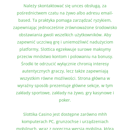
Należy skontaktować się unces obsługą, za
pośrednictwem czatu na żywo albo adresu email-
based. Ta praktyka pomaga zarządzać ryzykiem,
zapewniając jednocześnie zrównoważone środowisko
obstawiania gwoli wszelkich użytkowników. Aby
zapewnić uczciwą grę i uniemożliwić nadużyciom
platformy, Slottica egzekwuje surowe maksymy
przeciw mnóstwo kontom i polowaniu na bonusy.
Środki te odrzucić wyłącznie chronią interesy
autentycznych graczy, lecz także zapewniają
wszystkim równe możliwości. Strona główna w
wyraźny sposób prezentuje główne sekcje, w tym
zakłady sportowe, zakłady na żywo, gry kasynowe i
poker.
Slottika Casino jest dostępne zarówno mhh
komputerach PC, grunzochse i urządzeniach
mobilnych, wraz z poręczną wersją mobilną, która