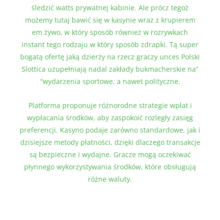
śledzić watts prywatnej kabinie. Ale prócz tegoż
możemy tutaj bawić się w kasynie wraz z krupierem
em żywo, w który sposób również w rozrywkach
instant tego rodzaju w który sposób zdrapki. Tą super
bogatą ofertę jaką dzierży na rzecz graczy unces Polski
Slottica uzupełniają nadal zakłady bukmacherskie na”
“wydarzenia sportowe, a nawet polityczne.
Platforma proponuje różnorodne strategie wpłat i
wypłacania środków, aby zaspokoić rozległy zasięg
preferencji. Kasyno podaje zarówno standardowe, jak i
dzisiejsze metody płatności, dzięki dlaczego transakcje
są bezpieczne i wydajne. Gracze mogą oczekiwać
płynnego wykorzystywania środków, które obsługują
różne waluty.