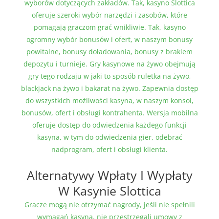
wyborów dotyczących zakładów. Tak, kasyno Slottica
oferuje szeroki wybór narzędzi i zasobów, które
pomagają graczom grać wnikliwie. Tak, kasyno
ogromny wybór bonusów i ofert, w naszym bonusy
powitalne, bonusy doładowania, bonusy z brakiem
depozytu i turnieje. Gry kasynowe na żywo obejmują
gry tego rodzaju w jaki to sposób ruletka na żywo,
blackjack na żywo i bakarat na żywo. Zapewnia dostęp
do wszystkich możliwości kasyna, w naszym konsol,
bonusów, ofert i obsługi kontrahenta. Wersja mobilna
oferuje dostęp do odwiedzenia każdego funkcji
kasyna, w tym do odwiedzenia gier, odebrać
nadprogram, ofert i obsługi klienta.
Alternatywy Wpłaty I Wypłaty
W Kasynie Slottica
Gracze mogą nie otrzymać nagrody, jeśli nie spełnili
wymagań kasyna, nie przestrzegali umowy z