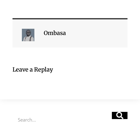
Ombasa
Leave a Replay
Search