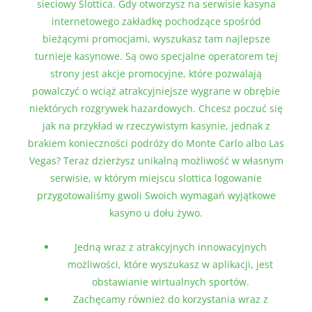
sieciowy Slottica. Gdy otworzysz na serwisie kasyna
internetowego zakładkę pochodzące spośród
bieżącymi promocjami, wyszukasz tam najlepsze
turnieje kasynowe. Są owo specjalne operatorem tej
strony jest akcje promocyjne, które pozwalają
powalczyć o wciąż atrakcyjniejsze wygrane w obrębie
niektórych rozgrywek hazardowych. Chcesz poczuć się
jak na przykład w rzeczywistym kasynie, jednak z
brakiem konieczności podróży do Monte Carlo albo Las
Vegas? Teraz dzierżysz unikalną możliwość w własnym
serwisie, w którym miejscu slottica logowanie
przygotowaliśmy gwoli Swoich wymagań wyjątkowe
kasyno u dołu żywo.
Jedną wraz z atrakcyjnych innowacyjnych
możliwości, które wyszukasz w aplikacji, jest
obstawianie wirtualnych sportów.
Zachęcamy również do korzystania wraz z