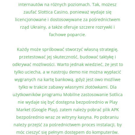
internautów na różnych poziomach. Tak, możesz
zaufać Slottica Casino, ponieważ wydaje się
licencjonowane i dostosowywane za pośrednictwem
rząd Ukrainy, a także oferuje szczere rozrywki i
fachowe poparcie.
Każdy może spróbować stworzyć własną strategię,
przetestować jej skuteczność, budować taktykę i
odkrywać możliwości. Warto jednak wiedzieć, że jest to
tylko uciecha, a w nastroju demo nie można wypłacić
wygranych na kartę bankową, gdyż jest owo możliwe
tylko w trakcie zabawy własnymi złotówkami. Dla
użytkowników programu Mobilne zastosowanie Sotlica
nie wydaje się być dostępna bezpośrednio w Play
Market (Google Play), zatem należy pobrać plik APK
bezpośrednio wraz ze witryny kasyna. Po pobraniu
należy przejść za pośrednictwem proces instalacji, by
móc cieszyć się pełnym dostępem do komputerów.