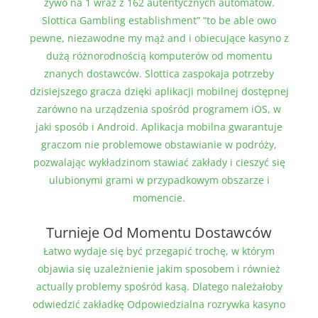
żywo na 1 wraz z 162 autentycznych automatów.
Slottica Gambling establishment” “to be able owo
pewne, niezawodne my mąż and i obiecujące kasyno z
dużą różnorodnością komputerów od momentu
znanych dostawców. Slottica zaspokaja potrzeby
dzisiejszego gracza dzięki aplikacji mobilnej dostępnej
zarówno na urządzenia spośród programem iOS, w
jaki sposób i Android. Aplikacja mobilna gwarantuje
graczom nie problemowe obstawianie w podróży,
pozwalając wykładzinom stawiać zakłady i cieszyć się
ulubionymi grami w przypadkowym obszarze i
momencie.
Turnieje Od Momentu Dostawców
Łatwo wydaje się być przegapić trochę, w którym
objawia się uzależnienie jakim sposobem i również
actually problemy spośród kasą. Dlatego należałoby
odwiedzić zakładkę Odpowiedzialna rozrywka kasyno