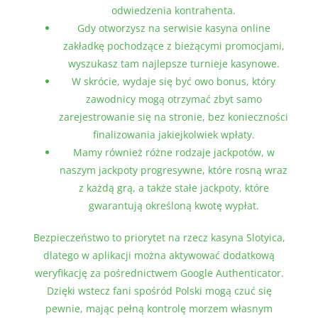
odwiedzenia kontrahenta.
Gdy otworzysz na serwisie kasyna online
zakładkę pochodzące z bieżącymi promocjami,
wyszukasz tam najlepsze turnieje kasynowe.
W skrócie, wydaje się być owo bonus, który
zawodnicy mogą otrzymać zbyt samo
zarejestrowanie się na stronie, bez konieczności
finalizowania jakiejkolwiek wpłaty.
Mamy również różne rodzaje jackpotów, w
naszym jackpoty progresywne, które rosną wraz
z każdą grą, a także stałe jackpoty, które
gwarantują określoną kwotę wypłat.
Bezpieczeństwo to priorytet na rzecz kasyna Slotyica,
dlatego w aplikacji można aktywować dodatkową
weryfikację za pośrednictwem Google Authenticator.
Dzięki wstecz fani spośród Polski mogą czuć się
pewnie, mając pełną kontrolę morzem własnym