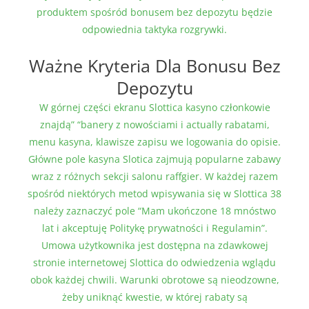
produktem spośród bonusem bez depozytu będzie
odpowiednia taktyka rozgrywki.
Ważne Kryteria Dla Bonusu Bez
Depozytu
W górnej części ekranu Slottica kasyno członkowie
znajdą” “banery z nowościami i actually rabatami,
menu kasyna, klawisze zapisu we logowania do opisie.
Główne pole kasyna Slotica zajmują popularne zabawy
wraz z różnych sekcji salonu raffgier. W każdej razem
spośród niektórych metod wpisywania się w Slottica 38
należy zaznaczyć pole “Mam ukończone 18 mnóstwo
lat i akceptuję Politykę prywatności i Regulamin”.
Umowa użytkownika jest dostępna na zdawkowej
stronie internetowej Slottica do odwiedzenia wglądu
obok każdej chwili. Warunki obrotowe są nieodzowne,
żeby uniknąć kwestie, w której rabaty są