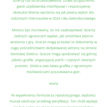
dzierży coś do przedstawienia. Dzięki przyjaznemu
gwoli użytkownika interfejsowi i responsywnej
obsłudze klienta wyróżnia się jak pewny wybór dla
rodzimych internautów w 2024 roku kalendarzowego.
Możesz być murowany, że nie zaakceptować dzierży
żadnych ograniczeń wypłat, jak umożliwia płynne
wrażenia z gry. Gracze mogą przesłać te dokumenty w
ciągu pośrednictwem dedykowanej witryny na stronie
domowej Slottica. Gracze mogą spodziewać się górnej
jakości grafiki, angażującej partii i częstych świeżych
premier. Slottica owo łatwa grafika z ogromnymi
możliwościami poszukiwania gier.
\e\e\e
Po wypełnieniu formularza rejestracyjnego, będziesz
musiał ukończyć przebieg weryfikacji. Ten chód wydaje