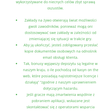
wykorzystywane do niecnych celów zbyt sprawą
oszustów.
Zakłady na żywo otwierają świat możliwości
gwoli zawodników, ponieważ mogą oni
dostosowywać swe zakłady w zależności od
zmieniającej się sytuacji w trakcie gry.
Aby ją ukończyć, jesteś zobligowany przesłać
kopie dokumentów osobowych na odnośnik
email obsługi klienta.
Tak, bonusy wyjąwszy depozytu są legalne w
naszym kraju, o ile pochodzą od kasyn on the
web, które posiadają najistotniejsze licencje i
działają” “zgodnie z naszym uprawnieniem
dotyczącym hazardu.
Jeśli gracze mają zmartwienia wspólnie z
pobraniem aplikacji, wskazane jest
skontaktować się z operatorami wsparcia