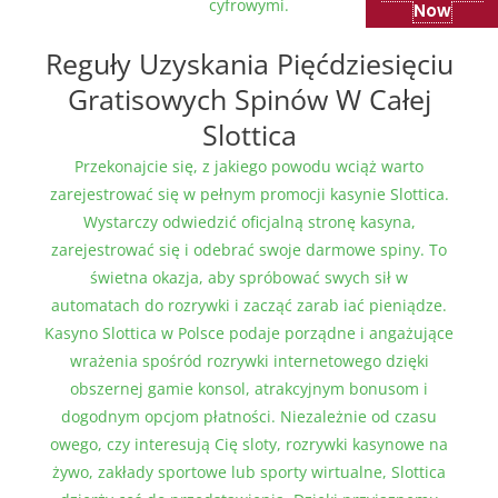
cyfrowymi.
Now
Reguły Uzyskania Pięćdziesięciu
Gratisowych Spinów W Całej
Slottica
Przekonajcie się, z jakiego powodu wciąż warto
zarejestrować się w pełnym promocji kasynie Slottica.
Wystarczy odwiedzić oficjalną stronę kasyna,
zarejestrować się i odebrać swoje darmowe spiny. To
świetna okazja, aby spróbować swych sił w
automatach do rozrywki i zacząć zarab iać pieniądze.
Kasyno Slottica w Polsce podaje porządne i angażujące
wrażenia spośród rozrywki internetowego dzięki
obszernej gamie konsol, atrakcyjnym bonusom i
dogodnym opcjom płatności. Niezależnie od czasu
owego, czy interesują Cię sloty, rozrywki kasynowe na
żywo, zakłady sportowe lub sporty wirtualne, Slottica