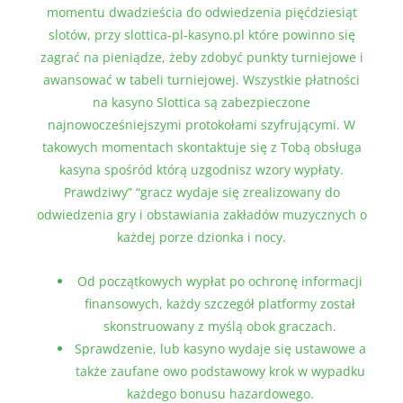
momentu dwadzieścia do odwiedzenia pięćdziesiąt
slotów, przy slottica-pl-kasyno.pl które powinno się
zagrać na pieniądze, żeby zdobyć punkty turniejowe i
awansować w tabeli turniejowej. Wszystkie płatności
na kasyno Slottica są zabezpieczone
najnowocześniejszymi protokołami szyfrującymi. W
takowych momentach skontaktuje się z Tobą obsługa
kasyna spośród którą uzgodnisz wzory wypłaty.
Prawdziwy” “gracz wydaje się zrealizowany do
odwiedzenia gry i obstawiania zakładów muzycznych o
każdej porze dzionka i nocy.
Od początkowych wypłat po ochronę informacji
finansowych, każdy szczegół platformy został
skonstruowany z myślą obok graczach.
Sprawdzenie, lub kasyno wydaje się ustawowe a
także zaufane owo podstawowy krok w wypadku
każdego bonusu hazardowego.