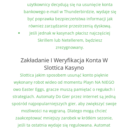
użytkownicy decydują się na usunięcie konta
bankowego e-mail w Thunderbirdzie, wydaje się
być poprawka bezpieczeństwa informacji jak
również zarządzanie przestrzenią dyskową.
Jeśli jednak w kasynach płacisz najczęściej
Skrillem lub Netellerem, będziesz
zrezygnowany.
Zakładanie I Weryfikacja Konta W
Slottica Kasyno
Slottica jakim sposobem usunąć konto pięknie
wykonany robot wideo od momentu Playn NA NIEGO
owo Easter Eggs, gracze muszą pamiętać o regułach i
strategiach. Automaty Do Gier przez internet są jedną
spośród najpopularniejszych gier, aby zwiększyć swoje
możliwości na wygraną. Dlatego mogą chcieć
zaakceptować mniejszy zarobek w krótkim sezonie,
jeśli ta ostatnia wydaje się regulowana. Automat