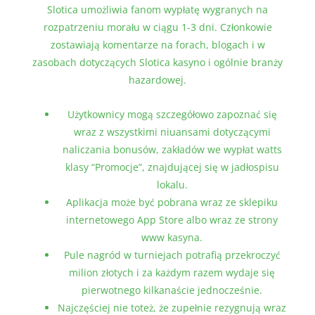
Slotica umożliwia fanom wypłatę wygranych na
rozpatrzeniu morału w ciągu 1-3 dni. Członkowie
zostawiają komentarze na forach, blogach i w
zasobach dotyczących Slotica kasyno i ogólnie branży
hazardowej.
Użytkownicy mogą szczegółowo zapoznać się
wraz z wszystkimi niuansami dotyczącymi
naliczania bonusów, zakładów we wypłat watts
klasy “Promocje”, znajdującej się w jadłospisu
lokalu.
Aplikacja może być pobrana wraz ze sklepiku
internetowego App Store albo wraz ze strony
www kasyna.
Pule nagród w turniejach potrafią przekroczyć
milion złotych i za każdym razem wydaje się
pierwotnego kilkanaście jednocześnie.
Najczęściej nie toteż, że zupełnie rezygnują wraz