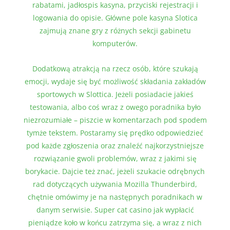
rabatami, jadłospis kasyna, przyciski rejestracji i
logowania do opisie. Główne pole kasyna Slotica
zajmują znane gry z różnych sekcji gabinetu
komputerów.
Dodatkową atrakcją na rzecz osób, które szukają
emocji, wydaje się być możliwość składania zakładów
sportowych w Slottica. Jeżeli posiadacie jakieś
testowania, albo coś wraz z owego poradnika było
niezrozumiałe – piszcie w komentarzach pod spodem
tymże tekstem. Postaramy się prędko odpowiedzieć
pod każde zgłoszenia oraz znaleźć najkorzystniejsze
rozwiązanie gwoli problemów, wraz z jakimi się
borykacie. Dajcie też znać, jeżeli szukacie odrębnych
rad dotyczących używania Mozilla Thunderbird,
chętnie omówimy je na następnych poradnikach w
danym serwisie. Super cat casino jak wypłacić
pieniądze koło w końcu zatrzyma się, a wraz z nich