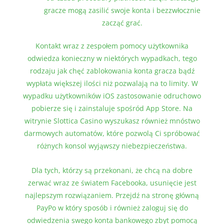
gracze mogą zasilić swoje konta i bezzwłocznie
zacząć grać.
Kontakt wraz z zespołem pomocy użytkownika
odwiedza konieczny w niektórych wypadkach, tego
rodzaju jak chęć zablokowania konta gracza bądź
wypłata większej ilości niż pozwalają na to limity. W
wypadku użytkowników iOS zastosowanie odruchowo
pobierze się i zainstaluje spośród App Store. Na
witrynie Slottica Casino wyszukasz również mnóstwo
darmowych automatów, które pozwolą Ci spróbować
różnych konsol wyjąwszy niebezpieczeństwa.
Dla tych, którzy są przekonani, że chcą na dobre
zerwać wraz ze światem Facebooka, usunięcie jest
najlepszym rozwiązaniem. Przejdź na stronę główną
PayPo w który sposób i również zaloguj się do
odwiedzenia swego konta bankowego zbyt pomocą