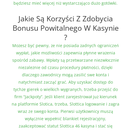
będziesz mieć więcej niż wystarczająco dużo gotówki.
Jakie Są Korzyści Z Zdobycia
Bonusu Powitalnego W Kasynie
?
Możesz być pewny, że nie posiada żadnych ograniczeń
wypłat, jakie możliwości zapewnia płynne wrażenia
spośród zabawy. Wpłaty są przetwarzane niezwłocznie
niezależnie od czasu procedury płatności, dzięki
dlaczego zawodnicy mogą zasilić swe konta i
natychmiast zacząć grać. Aby uzyskać dostęp do
tychże gierek o wielkich wygranych, trzeba przejść do
firm “Jackpoty”. Jeśli klient zarejestrował już kierunek
na platformie Slotica, trzeba, Slottica logowanie i zagra
wraz ze swego konta. Pierwsi użytkownicy muszą
wyłącznie wypełnić blankiet rejestracyjny,
zaakceptować statut Slottica 46 kasyna i stać się