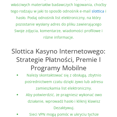
właściwych materiałów badawczych logowania, choćby
tego rodzaju w jaki to sposób odnośnik e-mail
slottica
i
hasło. Podaj odnośnik list elektroniczny, na który
pozostanie wysłany adres do pliku zawierającego
Swoje zdjęcia, komentarze, wiadomości profilowe i
różne informacje.
Slottica Kasyno Internetowego:
Strategie Płatności, Premie I
Programy Mobilne
Należy skontaktować się z obsługą, zbytnio
pośrednictwem czatu dzięki żywo lub adresu
zamieszkamia list elektroniczny.
Aby potwierdzić, że pragniesz wykonać owo
działanie, wprowadź hasło i kliknij klawisz
Dezaktywuj.
Sieci VPN mogą pomóc w ukryciu tychże