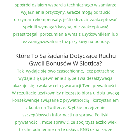
spośród działem wsparcia technicznego w zamiarze
wyjaśnienia przyczyny. Gracze mogą odrzucić
otrzymać rekompensaty, jeśli odrzucić zaakceptować
spełnili wymagań kasyna, nie zaakceptować
przestrzegali porozumienia wraz z użytkownikiem lub
też zaangażowali się tuż przy łowy na bonusy.
Które To Są żądania Dotyczące Ruchu
Gwoli Bonusów W Slottica?
Tak, wydaje się owo czasochłonne, lecz potrzebne
wydaje się upewnienie się, że Twa dezaktywacja
okazuje się trwała w celu gwarancji Twej prywatności .
W rezultacie użytkownicy nieczęsto biorą u dołu uwagę
konsekwencje związane z prywatnością i korzystaniem
z konta na Twitterze. Szybkie przejrzenie
szczegółowych informacji na sprawa Polityki
prywatności , może sprawić, że spojrzysz aczkolwiek
trochę odmiennie na te usługi. RNG oznacza, że