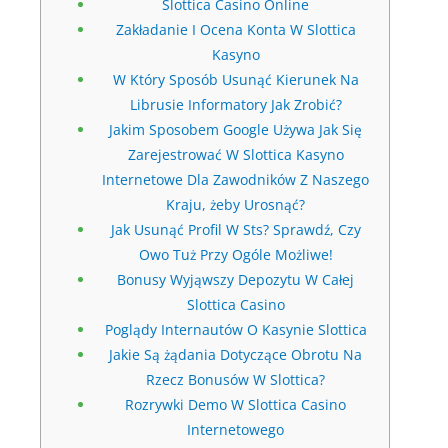
Slottica Casino Online
Zakładanie I Ocena Konta W Slottica
Kasyno
W Który Sposób Usunąć Kierunek Na
Librusie Informatory Jak Zrobić?
Jakim Sposobem Google Używa Jak Się
Zarejestrować W Slottica Kasyno
Internetowe Dla Zawodników Z Naszego
Kraju, żeby Urosnąć?
Jak Usunąć Profil W Sts? Sprawdź, Czy
Owo Tuż Przy Ogóle Możliwe!
Bonusy Wyjąwszy Depozytu W Całej
Slottica Casino
Poglądy Internautów O Kasynie Slottica
Jakie Są żądania Dotyczące Obrotu Na
Rzecz Bonusów W Slottica?
Rozrywki Demo W Slottica Casino
Internetowego