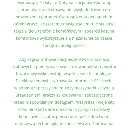
wynoszący 9 złotych. Optymalizacja określa tutaj
automatyczne dostosowanie wyglądu kasyna do
odwiedzenia parametrów urządzenia pod spodem
którym grasz. Dzięki temu nawigacja emituje się łatwa
także u dołu telefonie komórkowym i spośród kasyna
komfortowo wykorzystuje się niezależnie od czasie
sprzętu i przeglądarki.
Aby zagwarantować bezpieczeństwo informacji
osobowych i pieniężnych swoich zawodników, operator
hazardowy wykorzystuje współczesne technologie.
Dzięki systemowi szyfrowania informacji SSL każde
wiadomości przesyłane między maszynami kasyna a
urządzeniami graczy są kodowane i zabezpieczone
przed niepowołanym dostępem. Wszystkie Twoje city
of willemstad dane dla osób fizycznych i sprawy
finansowe są zabezpieczone za pośrednictwem
najnowszą technologię bezpieczeństwa. Slottica ma