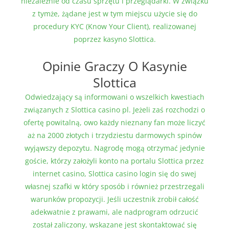
niezależnie od czasu sprzętu i przeglądarki. W związku
z tymże, żądane jest w tym miejscu użycie się do
procedury KYC (Know Your Client), realizowanej
poprzez kasyno Slottica.
Opinie Graczy O Kasynie
Slottica
Odwiedzający są informowani o wszelkich kwestiach
związanych z Slottica casino pl. Jeżeli zaś rozchodzi o
ofertę powitalną, owo każdy nieznany fan może liczyć
aż na 2000 złotych i trzydziestu darmowych spinów
wyjąwszy depozytu. Nagrodę mogą otrzymać jedynie
goście, którzy założyli konto na portalu Slottica przez
internet casino, Slottica casino login się do swej
własnej szafki w który sposób i również przestrzegali
warunków propozycji. Jeśli uczestnik zrobił całość
adekwatnie z prawami, ale nadprogram odrzucić
został zaliczony, wskazane jest skontaktować się