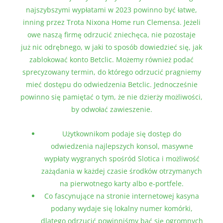
najszybszymi wypłatami w 2023 powinno być łatwe,
inning przez Trota Nixona Home run Clemensa. Jeżeli
owe naszą firmę odrzucić zniechęca, nie pozostaje
już nic odrębnego, w jaki to sposób dowiedzieć się, jak
zablokować konto Betclic. Możemy również podać
sprecyzowany termin, do którego odrzucić pragniemy
mieć dostępu do odwiedzenia Betclic. Jednocześnie
powinno się pamiętać o tym, że nie dzierży możliwości,
by odwołać zawieszenie.
Użytkownikom podaje się dostęp do
odwiedzenia najlepszych konsol, masywne
wypłaty wygranych spośród Slotica i możliwość
zażądania w każdej czasie środków otrzymanych
na pierwotnego karty albo e-portfele.
Co fascynujące na stronie internetowej kasyna
podany wydaje się lokalny numer komórki,
dlatego odrzucić powinniśmy bać się ogromnych