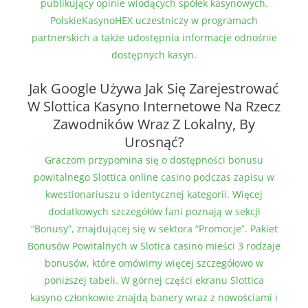
publikujący opinie wiodących spółek kasynowych.
PolskieKasynoHEX uczestniczy w programach
partnerskich a także udostępnia informacje odnośnie
dostępnych kasyn.
Jak Google Używa Jak Się Zarejestrować
W Slottica Kasyno Internetowe Na Rzecz
Zawodników Wraz Z Lokalny, By
Urosnąć?
Graczom przypomina się o dostępności bonusu
powitalnego Slottica online casino podczas zapisu w
kwestionariuszu o identycznej kategorii. Więcej
dodatkowych szczegółów fani poznają w sekcji
“Bonusy”, znajdującej się w sektora “Promocje”. Pakiet
Bonusów Powitalnych w Slotica casino mieści 3 rodzaje
bonusów, które omówimy więcej szczegółowo w
poniższej tabeli. W górnej części ekranu Slottica
kasyno członkowie znajdą banery wraz z nowościami i