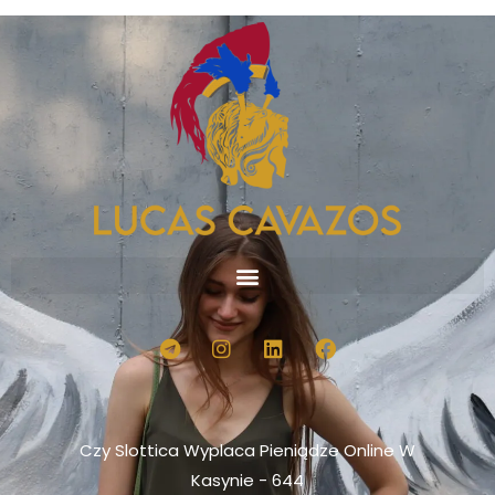
Skip
to
content
T
I
L
F
e
n
i
a
l
s
n
c
e
t
k
e
g
a
e
b
r
g
d
o
Czy Slottica Wyplaca Pieniądze Online W
a
r
i
o
m
Kasynie - 644
a
n
k