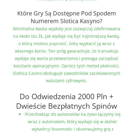
Które Gry Są Dostępne Pod Spodem
Numerem Slotica Kasyno?
Minimalna kwota wypłaty jest zazwyczaj zdefiniowana
na około stu ZŁ, jak wydaje się być najmniejszą kwotą,
o którą możesz poprosić, żeby wypłacić ją wraz z
własnego konta. Ten próg gwarantuje, że transakcja
wydaje się warta przetworzenia i pomaga zarządzać
kosztami operacyjnymi. Oprócz tych metod płatności,
Slottica Casino obsługuje zawodników zaciekawionych
walutami cyfrowymi.
Do Odwiedzenia 2000 Pln +
Dwieście Bezpłatnych Spinów
Przechodząc do automatów na żywo łączymy się
wraz z automatem, który wydaje się w atelier
wytwórcy Novomatic i obserwujemy grę z