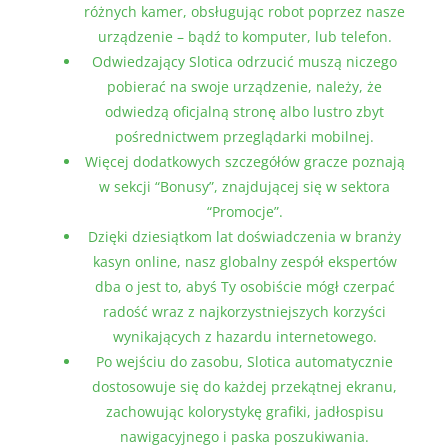
różnych kamer, obsługując robot poprzez nasze
urządzenie – bądź to komputer, lub telefon.
Odwiedzający Slotica odrzucić muszą niczego
pobierać na swoje urządzenie, należy, że
odwiedzą oficjalną stronę albo lustro zbyt
pośrednictwem przeglądarki mobilnej.
Więcej dodatkowych szczegółów gracze poznają
w sekcji “Bonusy”, znajdującej się w sektora
“Promocje”.
Dzięki dziesiątkom lat doświadczenia w branży
kasyn online, nasz globalny zespół ekspertów
dba o jest to, abyś Ty osobiście mógł czerpać
radość wraz z najkorzystniejszych korzyści
wynikających z hazardu internetowego.
Po wejściu do zasobu, Slotica automatycznie
dostosowuje się do każdej przekątnej ekranu,
zachowując kolorystykę grafiki, jadłospisu
nawigacyjnego i paska poszukiwania.