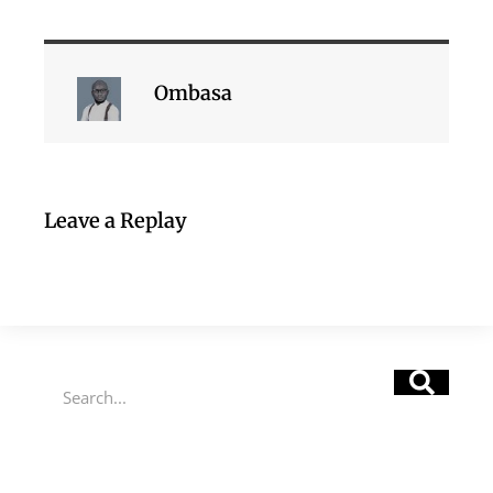
Ombasa
Leave a Replay
Search