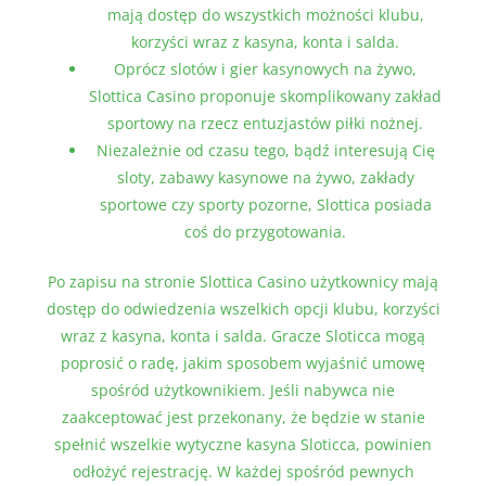
mają dostęp do wszystkich możności klubu,
korzyści wraz z kasyna, konta i salda.
Oprócz slotów i gier kasynowych na żywo,
Slottica Casino proponuje skomplikowany zakład
sportowy na rzecz entuzjastów piłki nożnej.
Niezależnie od czasu tego, bądź interesują Cię
sloty, zabawy kasynowe na żywo, zakłady
sportowe czy sporty pozorne, Slottica posiada
coś do przygotowania.
Po zapisu na stronie Slottica Casino użytkownicy mają
dostęp do odwiedzenia wszelkich opcji klubu, korzyści
wraz z kasyna, konta i salda. Gracze Sloticca mogą
poprosić o radę, jakim sposobem wyjaśnić umowę
spośród użytkownikiem. Jeśli nabywca nie
zaakceptować jest przekonany, że będzie w stanie
spełnić wszelkie wytyczne kasyna Sloticca, powinien
odłożyć rejestrację. W każdej spośród pewnych