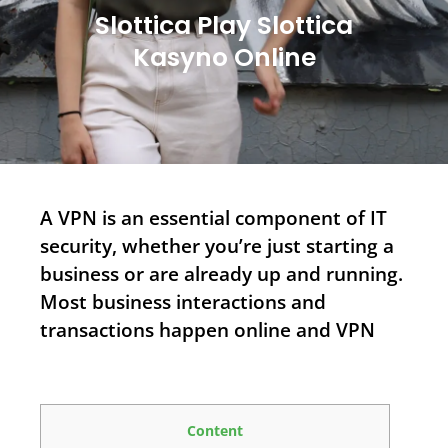
m
Slottica Play Slottica
Kasyno Online
A VPN is an essential component of IT
security, whether you’re just starting a
business or are already up and running.
Most business interactions and
transactions happen online and VPN
Content