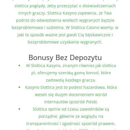
slottica poglądy, żeby przeczytać o doświadczeniach
innych graczy. Slottica Kasyno zapewnia, że Twa
podróż do odwiedzenia wielkich wygranych będzie
bezproblemowa i subtelna. W Slottica Casino wiemy, w
jaki to sposób ważne jest gwoli Cię błyskawiczne i
bezproblemowe uzyskanie wygranych.
Bonusy Bez Depozytu
W Slottica Kasyno, znanym również jak slottica
pl, oferujemy szeroką gamę konsol, które
zadowolą każdego gracza.
Kasyno Slottica jest to podest hazardowa, która
weseli się dużym docenieniem wśród
internautów spośród Polski.
Slottica opinie od czasu zawodników są
porządne, głównie ze względu na
transparentność i zgodność spośród prawem.