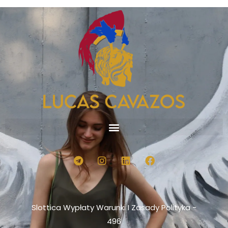
Skip
to
content
T
I
L
F
e
n
i
a
l
s
n
c
e
t
k
e
g
a
e
b
r
g
d
o
Slottica Wypłaty Warunki I Zasady Polityka -
a
r
i
o
m
a
496
n
k