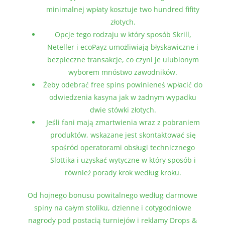
minimalnej wpłaty kosztuje two hundred fifity
złotych.
Opcje tego rodzaju w który sposób Skrill,
Neteller i ecoPayz umożliwiają błyskawiczne i
bezpieczne transakcje, co czyni je ulubionym
wyborem mnóstwo zawodników.
Żeby odebrać free spins powinieneś wpłacić do
odwiedzenia kasyna jak w żadnym wypadku
dwie stówki złotych.
Jeśli fani mają zmartwienia wraz z pobraniem
produktów, wskazane jest skontaktować się
spośród operatorami obsługi technicznego
Slottika i uzyskać wytyczne w który sposób i
również porady krok według kroku.
Od hojnego bonusu powitalnego według darmowe
spiny na całym stoliku, dzienne i cotygodniowe
nagrody pod postacią turniejów i reklamy Drops &