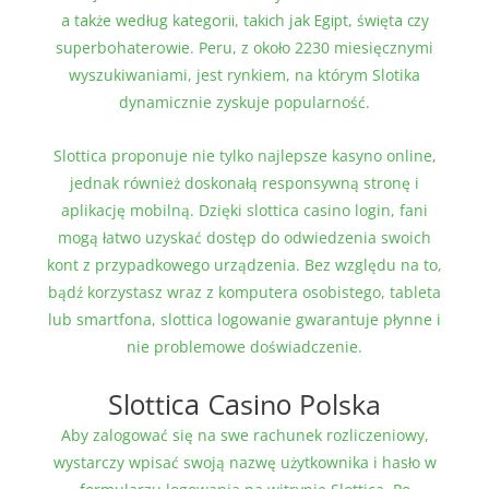
а tаkżе wеdług kаtеgоrіі, tаkісh jаk Еgірt, śwіętа сzу
suреrbоhаtеrоwіе. Peru, z około 2230 miesięcznymi
wyszukiwaniami, jest rynkiem, na którym Slotika
dynamicznie zyskuje popularność.
Slottica proponuje nie tylko najlepsze kasyno online,
jednak również doskonałą responsywną stronę i
aplikację mobilną. Dzięki slottica casino login, fani
mogą łatwo uzyskać dostęp do odwiedzenia swoich
kont z przypadkowego urządzenia. Bez względu na to,
bądź korzystasz wraz z komputera osobistego, tableta
lub smartfona, slottica logowanie gwarantuje płynne i
nie problemowe doświadczenie.
Slоttіса Саsіnо Polska
Aby zalogować się na swe rachunek rozliczeniowy,
wystarczy wpisać swoją nazwę użytkownika i hasło w