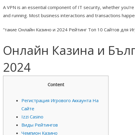
A VPN is an essential component of IT security, whether you’re 
and running. Most business interactions and transactions happ
“такие Онлайн Казино и 2024 Рейтинг Топ 10 Сайтов для И
Онлайн Казина и Бълга
2024
Content
Регистрация Игрового Аккаунта На
Сайте
Izzi Casino
Виды Рейтингов
Чeмпиoн Кaзинo