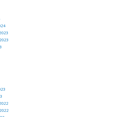
4
024
2023
2023
3
3
023
23
2022
2022