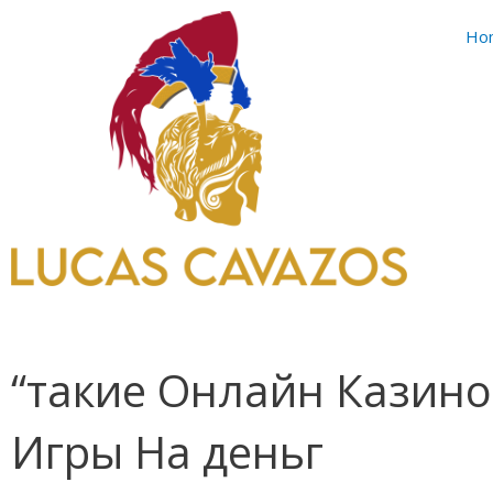
Skip
Ho
to
content
“такие Онлайн Казино
Игры На деньг