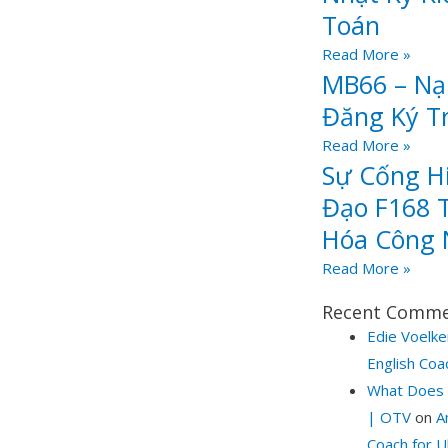
-
Toán
f
Read More »
MB66 – Nạp
Đăng Ký T
Read More »
Sự Cống H
Đạo F168 T
Hóa Công 
Read More »
Recent Comm
Edie Voelke
English Coa
What Does 
| OTV
on
A
Coach for U