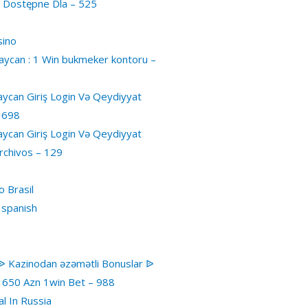
a Dostępne Dla – 525
sino
ycan : 1 Win bukmeker kontoru –
ycan Giriş Login Və Qeydiyyat
 698
ycan Giriş Login Və Qeydiyyat
rchivos – 129
 Brasil
 spanish
ᐉ Kazinodan əzəmətli Bonuslar ᐉ
1650 Azn 1win Bet – 988
al In Russia