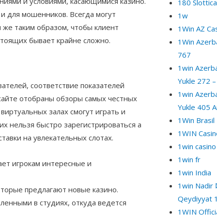
ниями и условиями, касающимися казино.
180 Slottic
 и для мошенников. Всегда могут
1w
 же таким образом, чтобы клиент
1Win AZ Ca
астоящих бывает крайне сложно.
1Win Azerba
767
1win Azerba
Yukle 272 –
вателей, соответствие показателей
1win Azerba
 сайте отобраны обзоры самых честных
Yukle 405 A
виртуальных залах смогут играть и
1Win Brasil
их нельзя быстро зарегистрироваться а
1WIN Casino
тавки на увлекательных слотах.
1win casino
1win fr
ает игрокам интересные и
1win India
1win Nadir 
оторые предлагают новые казино.
Qeydiyyat 
вленными в студиях, откуда ведется
1WIN Offici