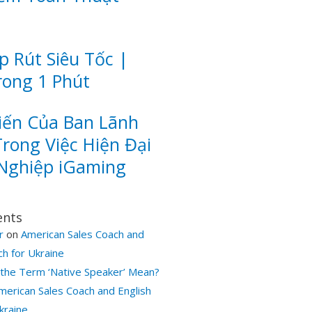
 Rút Siêu Tốc |
rong 1 Phút
iến Của Ban Lãnh
rong Việc Hiện Đại
Nghiệp iGaming
ents
r
on
American Sales Coach and
ch for Ukraine
the Term ‘Native Speaker’ Mean?
merican Sales Coach and English
kraine