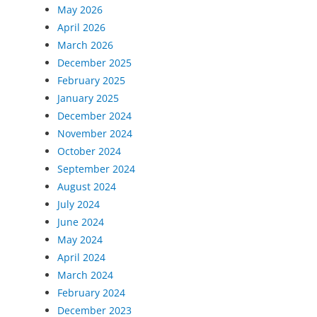
May 2026
April 2026
March 2026
December 2025
February 2025
January 2025
December 2024
November 2024
October 2024
September 2024
August 2024
July 2024
June 2024
May 2024
April 2024
March 2024
February 2024
December 2023