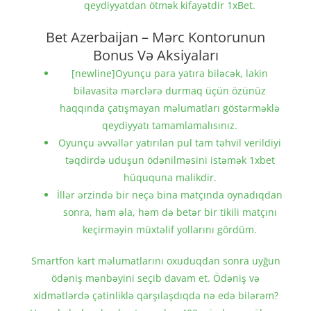
qeydiyyatdan ötmək kifayətdir 1xBet.
Bet Azerbaijan – Mərc Kontorunun
Bonus Və Aksiyaları
[newline]Oyunçu para yatıra biləcək, lakin
bilavasitə mərclərə durmaq üçün özünüz
haqqında çatışmayan məlumatları göstərməklə
qeydiyyatı tamamlamalısınız.
Oyunçu əvvəllər yatırılan pul tam təhvil verildiyi
təqdirdə uduşun ödənilməsini istəmək 1xbet
hüququna malikdir.
İllər ərzində bir neçə bina matçında oynadıqdan
sonra, həm əla, həm də betər bir tikili matçını
keçirməyin müxtəlif yollarını gördüm.
Smartfon kart məlumatlarını oxuduqdan sonra uyğun
ödəniş mənbəyini seçib davam et. Ödəniş və
xidmətlərdə çətinliklə qarşılaşdıqda nə edə bilərəm?