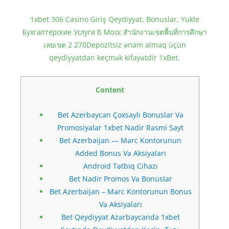
1xbet 306 Casino Giriş Qeydiyyat, Bonuslar, Yukle
Бухгалтерские Услуги В Моск สำนักงานเขตพื้นที่การศึกษา
เลยเขต 2 270
Depozitsiz ənam almaq üçün
qeydiyyatdan keçmək kifayətdir 1xBet.
Content
Bet Azerbaycan Çoxsaylı Bonuslar Və
Promosiyalar 1xbet Nadir Rəsmi Sayt
Bet Azerbaijan — Mərc Kontorunun
Added Bonus Və Aksiyaları
Android Tətbiq Cihazı
Bet Nadir Promos Və Bonuslar
Bet Azerbaijan – Mərc Kontorunun Bonus
Və Aksiyaları
Bet Qeydiyyat Azərbaycanda 1xbet