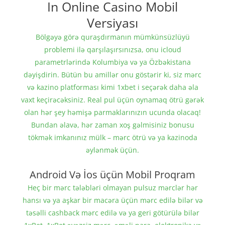
In Online Casino Mobil
Versiyası
Bölgəyə görə quraşdırmanın mümkünsüzlüyü
problemi ilə qarşılaşırsınızsa, onu icloud
parametrlərində Kolumbiya və ya Özbəkistana
dəyişdirin. Bütün bu amillər onu göstərir ki, siz mərc
və kazino platforması kimi 1xbet i seçərək daha əla
vaxt keçirəcəksiniz. Real pul üçün oynamaq ötrü gərək
olan hər şey həmişə parmaklarınızın ucunda olacaq!
Bundan əlavə, hər zaman xoş gəlmisiniz bonusu
tökmək imkanınız mülk – mərc ötrü və ya kazinoda
əylənmək üçün.
Android Və İos üçün Mobil Proqram
Heç bir mərc tələbləri olmayan pulsuz mərclər hər
hansı və ya aşkar bir macəra üçün mərc edilə bilər və
təsəlli cashback mərc edilə və ya geri götürülə bilər