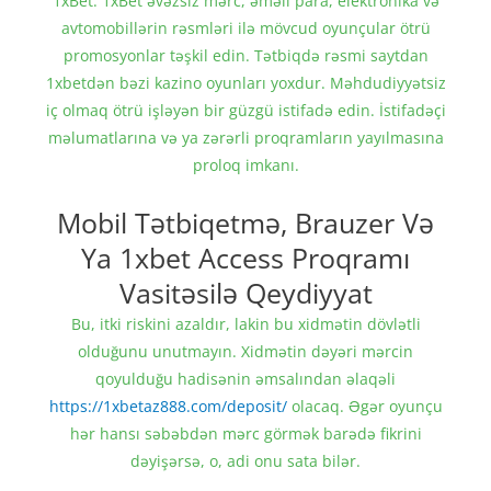
1xBet. 1xBet əvəzsiz mərc, əməli para, elektronika və
avtomobillərin rəsmləri ilə mövcud oyunçular ötrü
promosyonlar təşkil edin. Tətbiqdə rəsmi saytdan
1xbetdən bəzi kazino oyunları yoxdur. Məhdudiyyətsiz
iç olmaq ötrü işləyən bir güzgü istifadə edin. İstifadəçi
məlumatlarına və ya zərərli proqramların yayılmasına
proloq imkanı.
Mobil Tətbiqetmə, Brauzer Və
Ya 1xbet Access Proqramı
Vasitəsilə Qeydiyyat
Bu, itki riskini azaldır, lakin bu xidmətin dövlətli
olduğunu unutmayın. Xidmətin dəyəri mərcin
qoyulduğu hadisənin əmsalından əlaqəli
https://1xbetaz888.com/deposit/
olacaq. Əgər oyunçu
hər hansı səbəbdən mərc görmək barədə fikrini
dəyişərsə, o, adi onu sata bilər.