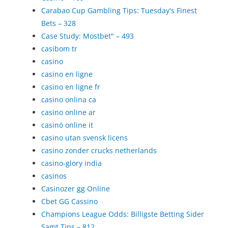
Carabao Cup Gambling Tips: Tuesday's Finest
Bets – 328
Case Study: Mostbet" – 493
casibom tr
casino
casino en ligne
casino en ligne fr
casino onlina ca
casino online ar
casinò online it
casino utan svensk licens
casino zonder crucks netherlands
casino-glory india
casinos
Casinozer gg Online
Cbet GG Cassino
Champions League Odds: Billigste Betting Sider
Samt Tips – 812