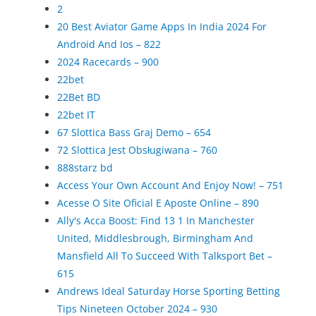
2
20 Best Aviator Game Apps In India 2024 For
Android And Ios – 822
2024 Racecards – 900
22bet
22Bet BD
22bet IT
67 Slottica Bass Graj Demo – 654
72 Slottica Jest Obsługiwana – 760
888starz bd
Access Your Own Account And Enjoy Now! – 751
Acesse O Site Oficial E Aposte Online – 890
Ally's Acca Boost: Find 13 1 In Manchester
United, Middlesbrough, Birmingham And
Mansfield All To Succeed With Talksport Bet –
615
Andrews Ideal Saturday Horse Sporting Betting
Tips Nineteen October 2024 – 930