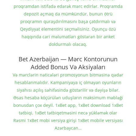
proqramdan istifadə edərək mərc edirlər. Proqramda
depozit açmaq da mümkündür, bunun ötrü
proqramın quraşdırılmasını başa çatdırmalı və
Qeydiyyat elementini seçməlisiniz. Oyunçu özü
haqqında cari məlumatları göstərən bir anket
doldurmalı olacaq.
Bet Azerbaijan — Mərc Kontorunun
Added Bonus Və Aksiyaları
Və mərclərin nəticələri promosyonun bitməsinə qədər
hesablanmalıdır. Kampaniyaya iç olmayan oyunların
siyahısı açılış səhifəsində göstərilir və dəyişə bilər.
Əsas hesaba köçürülən uduşların maksimum məbləği
bonusdan çox deyil. 1xBet app, 1xBet download 1xBet
tətbiqi, 1xBet tətbiqetməsini necə yükləmək olar
Rəsmi 1xBet mobi versiya girişi 1xBet mobile versiyası
Azərbaycan…