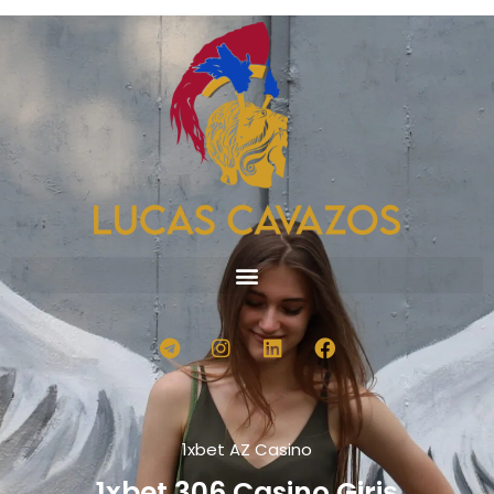
Skip
to
content
T
I
L
F
e
n
i
a
l
s
n
c
e
t
k
e
g
a
e
b
r
g
d
o
1xbet AZ Casino
a
r
i
o
m
a
n
k
1xbet 306 Casino Giriş