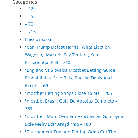
Categories
– 120
– 556
– 70
– 716
! Без рубрики
"Can Trump Defeat Harris? What Election
Wagering Markets Say Tentang Kami
Presidential Poll – 710
"England Vs Slovakia Mostbet Betting Guide:
Probabilities, Free Bets, Special Deals And
Boosts – 69
"mostbet Betting Shops Close To Me – 205
"mostbet Brasil: Guia De Apostas Completo –
269
"mostbet" Mərc Oyunları Azərbaycan Gəncliyini
Belə Məhv Edir Araşdirma – 180
"Tournament England Betting Odds Get The