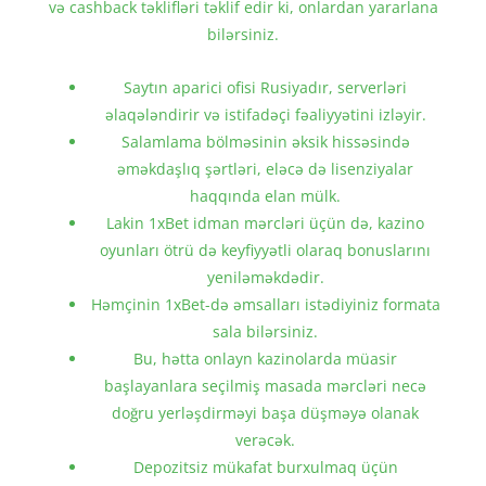
və cashback təklifləri təklif edir ki, onlardan yararlana
bilərsiniz.
Saytın aparici ofisi Rusiyadır, serverləri
əlaqələndirir və istifadəçi fəaliyyətini izləyir.
Salamlama bölməsinin əksik hissəsində
əməkdaşlıq şərtləri, eləcə də lisenziyalar
haqqında elan mülk.
Lakin 1xBet idman mərcləri üçün də, kazino
oyunları ötrü də keyfiyyətli olaraq bonuslarını
yeniləməkdədir.
Həmçinin 1xBet-də əmsalları istədiyiniz formata
sala bilərsiniz.
Bu, hətta onlayn kazinolarda müasir
başlayanlara seçilmiş masada mərcləri necə
doğru yerləşdirməyi başa düşməyə olanak
verəcək.
Depozitsiz mükafat burxulmaq üçün