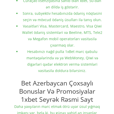
Curaçao lisenziyasına sahib olan xbet, 50-dən
ən dildə iş göstərir.
Sonra, subyektiv hesabınızda ödəniş nöqtəsini
seçin və mövcud ödəniş üsulları ilə tanış olun.
Vəsaitləri Visa, Mastercard, Maestro, Visa Qiwi
Wallet ödəniş sistemləri və Beeline, MTS, Tele2
və Megafon mobil operatorları vasitəsilə
çıxarmaq olar.
Hesabınızı nəğd pulla 1xBet mərc qəbulu
məntəqələrində və ya WebMoney, Qiwi və
digərləri qədər elektron vermə sistemləri
vasitəsilə doldura bilərsiniz.
Bet Azerbaycan Çoxsaylı
Bonuslar Və Promosiyalar
1xbet Seyrək Rəsmi Sayt
Daha yaxşıların mərc etmək ötrü uyar üsul yığmaq
imkanı var, belə ki, bu günəş vahid ən insanlar