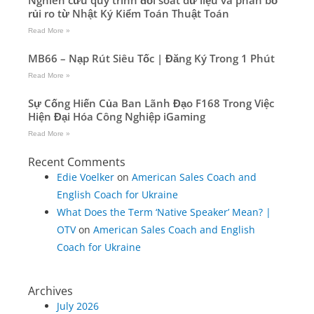
rủi ro từ Nhật Ký Kiểm Toán Thuật Toán
Read More »
MB66 – Nạp Rút Siêu Tốc | Đăng Ký Trong 1 Phút
Read More »
Sự Cống Hiến Của Ban Lãnh Đạo F168 Trong Việc
Hiện Đại Hóa Công Nghiệp iGaming
Read More »
Recent Comments
Edie Voelker
on
American Sales Coach and
English Coach for Ukraine
What Does the Term ‘Native Speaker’ Mean? |
OTV
on
American Sales Coach and English
Coach for Ukraine
Archives
July 2026