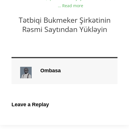
… Read more
Tətbiqi Bukmeker Şirkətinin
Rəsmi Saytından Yükləyin
Ombasa
Leave a Replay