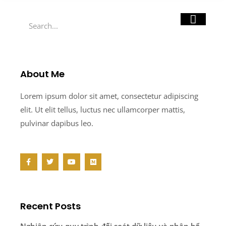
Search
About Me
Lorem ipsum dolor sit amet, consectetur adipiscing
elit. Ut elit tellus, luctus nec ullamcorper mattis,
pulvinar dapibus leo.
F
T
Y
M
a
w
o
e
c
i
u
d
e
t
t
i
b
t
u
u
o
e
b
m
o
r
e
Recent Posts
k
-
f
Nghiên cứu quy trình đối soát dữ liệu và phân bổ