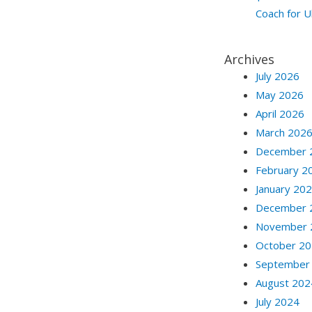
Coach for U
Archives
July 2026
May 2026
April 2026
March 202
December 
February 2
January 20
December 
November 
October 2
September
August 202
July 2024