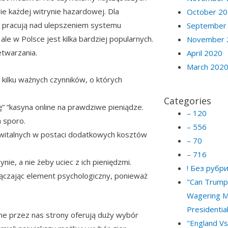
ie każdej witrynie hazardowej. Dla
October 2
ie pracują nad ulepszeniem systemu
September
e w Polsce jest kilka bardziej popularnych.
November 
etwarzania.
April 2020
March 202
ilku ważnych czynników, o których
Categories
” “kasyna online na prawdziwe pieniądze.
– 120
h sporo.
– 556
owitalnych w postaci dodatkowych kosztów
– 70
– 716
nie, a nie żeby uciec z ich pieniędzmi.
! Без рубр
włączając element psychologiczny, ponieważ
"Can Trump 
Wagering M
Presidential
ne przez nas strony oferują duży wybór
"England Vs