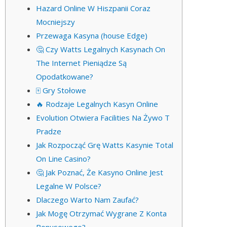
Hazard Online W Hiszpanii Coraz
Mocniejszy
Przewaga Kasyna (house Edge)
🤔 Czy Watts Legalnych Kasynach On
The Internet Pieniądze Są
Opodatkowane?
🀄 Gry Stołowe
🔥 Rodzaje Legalnych Kasyn Online
Evolution Otwiera Facilities Na Żywo T
Pradze
Jak Rozpocząć Grę Watts Kasynie Total
On Line Casino?
🤔 Jak Poznać, Że Kasyno Online Jest
Legalne W Polsce?
Dlaczego Warto Nam Zaufać?
Jak Mogę Otrzymać Wygrane Z Konta