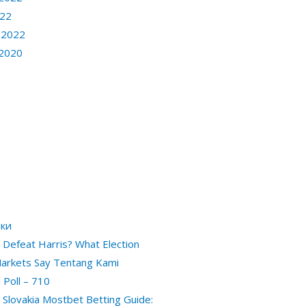
022
 2022
2020
0
ики
Defeat Harris? What Election
arkets Say Tentang Kami
 Poll – 710
 Slovakia Mostbet Betting Guide: