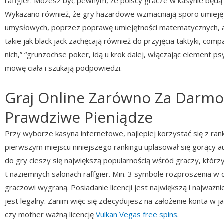
raffgier. Możesz być pewnym, że polscy gracze w kasynie będą 
Wykazano również, że gry hazardowe wzmacniają sporo umiejęt
umysłowych, poprzez poprawę umiejętności matematycznych, 
takie jak black jack zachęcają również do przyjęcia taktyki, com
nich,” “grunzochse poker, idą u krok dalej, włączając element p
mowę ciała i szukają podpowiedzi.
Graj Online Zarówno Za Darmo
Prawdziwe Pieniądze
Przy wyborze kasyna internetowe, najlepiej korzystać się z rank
pierwszym miejscu niniejszego rankingu uplasował się gorący a
do gry cieszy się największą popularnością wśród graczy, którz
t naziemnych salonach raffgier. Min. 3 symbole rozproszenia 
graczowi wygraną. Posiadanie licencji jest największą i najważ
jest legalny. Zanim więc się zdecydujesz na założenie konta w 
czy mother ważną licencję
Vulkan Vegas free spins
.