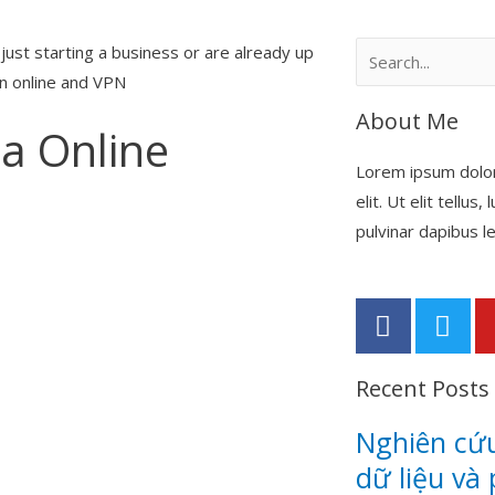
Search
just starting a business or are already up
en online and VPN
About Me
na Online
Lorem ipsum dolor
elit. Ut elit tellus
pulvinar dapibus le
F
T
a
w
c
i
Recent Posts
e
t
b
t
Nghiên cứu
o
e
o
r
dữ liệu và 