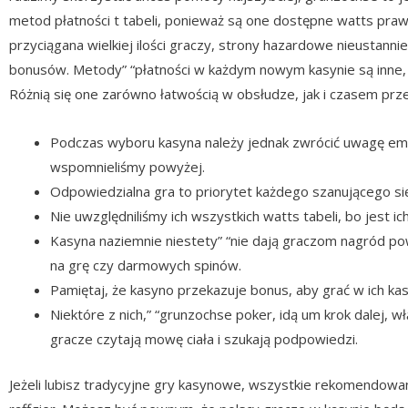
metod płatności t tabeli, ponieważ są one dostępne watts praw
przyciągana wielkiej ilości graczy, strony hazardowe nieustann
bonusów. Metody” “płatności w każdym nowym kasynie są inne, al
Różnią się one zarówno łatwością w obsłudze, jak i czasem prz
Podczas wyboru kasyna należy jednak zwrócić uwagę em k
wspomnieliśmy powyżej.
Odpowiedzialna gra to priorytet każdego szanującego się
Nie uwzględniliśmy ich wszystkich watts tabeli, bo jest ic
Kasyna naziemnie niestety” “nie dają graczom nagród p
na grę czy darmowych spinów.
Pamiętaj, że kasyno przekazuje bonus, aby grać w ich kasy
Niektóre z nich,” “grunzochse poker, idą um krok dalej, 
gracze czytają mowę ciała i szukają podpowiedzi.
Jeżeli lubisz tradycyjne gry kasynowe, wszystkie rekomendowa