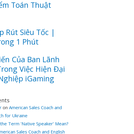
iểm Toán Thuật
 Rút Siêu Tốc |
rong 1 Phút
iến Của Ban Lãnh
rong Việc Hiện Đại
Nghiệp iGaming
ents
r
on
American Sales Coach and
ch for Ukraine
the Term ‘Native Speaker’ Mean?
merican Sales Coach and English