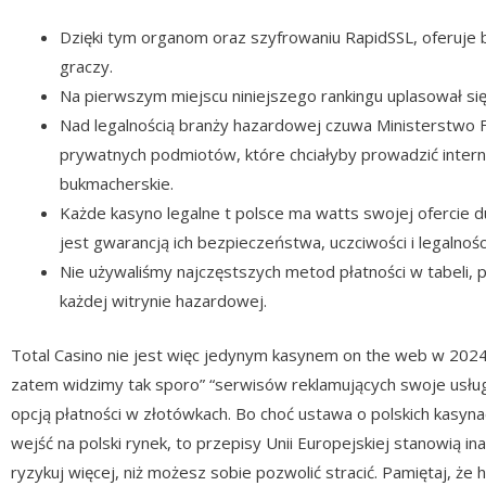
Dzięki tym organom oraz szyfrowaniu RapidSSL, oferuje be
graczy.
Na pierwszym miejscu niniejszego rankingu uplasował się
Nad legalnością branży hazardowej czuwa Ministerstwo Fi
prywatnych podmiotów, które chciałyby prowadzić intern
bukmacherskie.
Każde kasyno legalne t polsce ma watts swojej ofercie 
jest gwarancją ich bezpieczeństwa, uczciwości i legalnośc
Nie używaliśmy najczęstszych metod płatności w tabeli,
każdej witrynie hazardowej.
Total Casino nie jest więc jedynym kasynem on the web w 202
zatem widzimy tak sporo” “serwisów reklamujących swoje usługi 
opcją płatności w złotówkach. Bo choć ustawa o polskich kasy
wejść na polski rynek, to przepisy Unii Europejskiej stanowią in
ryzykuj więcej, niż możesz sobie pozwolić stracić. Pamiętaj, że