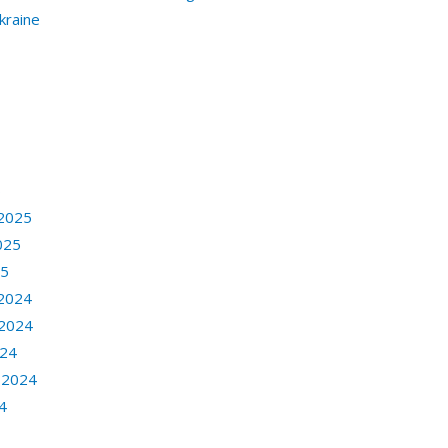
kraine
6
2025
025
25
2024
2024
024
 2024
4