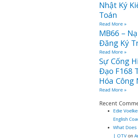
k
Nhật Ký K
-
Toán
f
Read More »
MB66 – Nạp
Đăng Ký T
Read More »
Sự Cống H
Đạo F168 T
Hóa Công 
Read More »
Recent Comm
Edie Voelke
English Coa
What Does 
| OTV
on
A