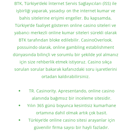
BTK, Türkiye’deki İnternet Servis Sağlayıcıları (İSS) ile
işbirliği yaparak, yasadışı on the internet kumar ve
bahis sitelerine erişimi engeller. Bu kapsamda,
Türkiye’de faaliyet gösteren online casino siteleri ve
yabancı merkezli online kumar siteleri sürekli olarak
BTK tarafından bloke edilebilir. CasinoOverlook.
possuindo olarak, online gambling establishment
dünyasında bilinçli ve sorumlu bir şekilde yol almanız
için size rehberlik etmek istiyoruz. Casino sıkça
sorulan sorular bakarak kafanızdaki soru işaretlerini
ortadan kaldırabilirsiniz.
TR. Casinority. Apresentando, online casino
alanında bağımsız bir inceleme sitesidir.
Yılın 365 günü boyunca kesintisiz kumarhane
ortamına dahil olmak artık çok basit.
Türkiye’de online casino sitesi arayanlar için
güvenilir firma sayısı bir hayli fazladır.