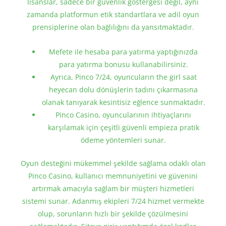
lisanslar, sadece bir güvenlik göstergesi değil, aynı
zamanda platformun etik standartlara ve adil oyun
prensiplerine olan bağlılığını da yansıtmaktadır.
Mefete ile hesaba para yatırma yaptığınızda
para yatırma bonusu kullanabilirsiniz.
Ayrıca, Pinco 7/24, oyuncuların the girl saat
heyecan dolu dönüşlerin tadını çıkarmasına
olanak tanıyarak kesintisiz eğlence sunmaktadır.
Pinco Casino, oyuncularının ihtiyaçlarını
karşılamak için çeşitli güvenli empieza pratik
ödeme yöntemleri sunar.
Oyun desteğini mükemmel şekilde sağlama odaklı olan
Pinco Casino, kullanıcı memnuniyetini ve güvenini
artırmak amacıyla sağlam bir müşteri hizmetleri
sistemi sunar. Adanmış ekipleri 7/24 hizmet vermekte
olup, sorunların hızlı bir şekilde çözülmesini