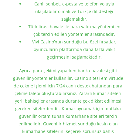
Canlı sohbet, e-posta ve telefon yoluyla
ulaşılabilir olmalı ve Türkçe dil desteği
sağlamalıdır.
Türk lirası havale ile para yatırma yöntemi en
çok tercih edilen yöntemler arasındadır.
Vivi Casino’nun sunduğu bu özel fırsatlar,
oyuncuların platformda daha fazla vakit
geçirmesini sağlamaktadır.
Ayrıca para çekimi yaparken banka havalesi gibi
güvenilir yöntemler kullanılır. Casino sitesi em virtude
de çekme işlemi için 7/24 canlı destek hattından para
çekme talebi oluşturabilirsiniz. Zararlı kumar siteleri
yerli bahisçiler arasında durante çok dikkat edilmesi
gereken sitelerdendir. Kumar oynamak için mutlaka
güvenilir ortam sunan kumarhane siteleri tercih
edilmelidir. Güvenilir hizmet sunduğu kesin olan
kumarhane sitelerini seçerek sorunsuz bahis