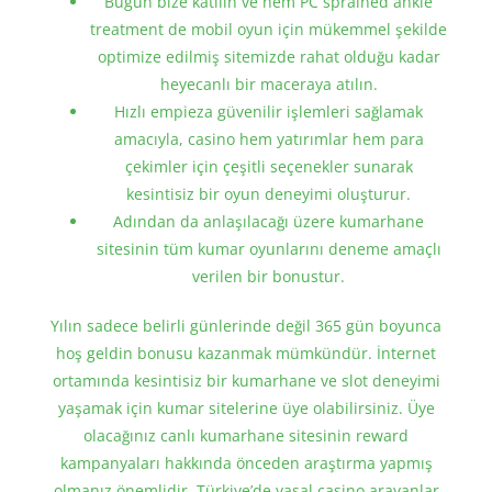
Bugün bize katılın ve hem PC sprained ankle
treatment de mobil oyun için mükemmel şekilde
optimize edilmiş sitemizde rahat olduğu kadar
heyecanlı bir maceraya atılın.
Hızlı empieza güvenilir işlemleri sağlamak
amacıyla, casino hem yatırımlar hem para
çekimler için çeşitli seçenekler sunarak
kesintisiz bir oyun deneyimi oluşturur.
Adından da anlaşılacağı üzere kumarhane
sitesinin tüm kumar oyunlarını deneme amaçlı
verilen bir bonustur.
Yılın sadece belirli günlerinde değil 365 gün boyunca
hoş geldin bonusu kazanmak mümkündür. İnternet
ortamında kesintisiz bir kumarhane ve slot deneyimi
yaşamak için kumar sitelerine üye olabilirsiniz. Üye
olacağınız canlı kumarhane sitesinin reward
kampanyaları hakkında önceden araştırma yapmış
olmanız önemlidir. Türkiye’de yasal casino arayanlar