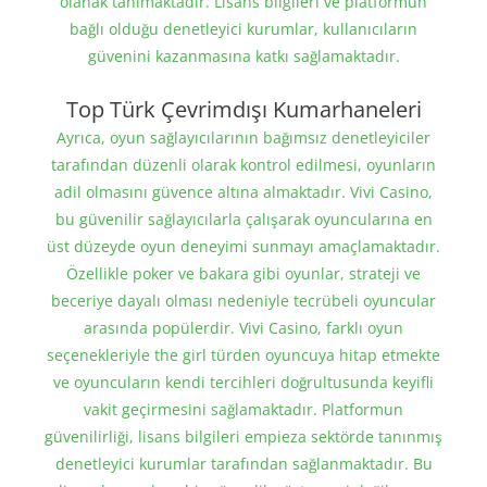
olanak tanımaktadır. Lisans bilgileri ve platformun
bağlı olduğu denetleyici kurumlar, kullanıcıların
güvenini kazanmasına katkı sağlamaktadır.
Top Türk Çevrimdışı Kumarhaneleri
Ayrıca, oyun sağlayıcılarının bağımsız denetleyiciler
tarafından düzenli olarak kontrol edilmesi, oyunların
adil olmasını güvence altına almaktadır. Vivi Casino,
bu güvenilir sağlayıcılarla çalışarak oyuncularına en
üst düzeyde oyun deneyimi sunmayı amaçlamaktadır.
Özellikle poker ve bakara gibi oyunlar, strateji ve
beceriye dayalı olması nedeniyle tecrübeli oyuncular
arasında popülerdir. Vivi Casino, farklı oyun
seçenekleriyle the girl türden oyuncuya hitap etmekte
ve oyuncuların kendi tercihleri doğrultusunda keyifli
vakit geçirmesini sağlamaktadır. Platformun
güvenilirliği, lisans bilgileri empieza sektörde tanınmış
denetleyici kurumlar tarafından sağlanmaktadır. Bu