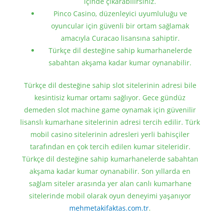
içinde çıkarabilirsiniz.
Pinco Casino, düzenleyici uyumluluğu ve
oyuncular için güvenli bir ortam sağlamak
amacıyla Curacao lisansına sahiptir.
Türkçe dil desteğine sahip kumarhanelerde
sabahtan akşama kadar kumar oynanabilir.
Türkçe dil desteğine sahip slot sitelerinin adresi bile
kesintisiz kumar ortamı sağlıyor. Gece gündüz
demeden slot machine game oynamak için güvenilir
lisanslı kumarhane sitelerinin adresi tercih edilir. Türk
mobil casino sitelerinin adresleri yerli bahisçiler
tarafından en çok tercih edilen kumar siteleridir.
Türkçe dil desteğine sahip kumarhanelerde sabahtan
akşama kadar kumar oynanabilir. Son yıllarda en
sağlam siteler arasında yer alan canlı kumarhane
sitelerinde mobil olarak oyun deneyimi yaşanıyor
mehmetakifaktas.com.tr
.