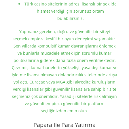
Türk casino sitelerinin adresi lisanslı bir şekilde
hizmet verdiği için sorunsuz ortam
bulabilirsiniz.
Yapmanız gereken, doğru ve güvenilir bir siteyi
seçmek empieza keyifli bir oyun deneyimi yaşamaktır.
Son yıllarda kompulsif kumar davranışlarını önlemek
ve bunlarla mücadele etmek için sorumlu kumar
politikalarına giderek daha fazla önem verilmektedir.
Çevrimiçi kumarhanelerin yükselişi, yasa dışı kumar ve
işletme lisansı olmayan dolandırıcılık sitelerinde artışa
yol açtı. Curaçao veya MGA gibi akredite kuruluşların
verdiği lisanslar gibi güvenilir lisanslara sahip bir site
seçmeniz çok önemlidir. Yasadışı sitelerle risk almayın
ve güvenli empieza güvenilir bir platform
seçtiğinizden emin olun.
Papara Ile Para Yatırma