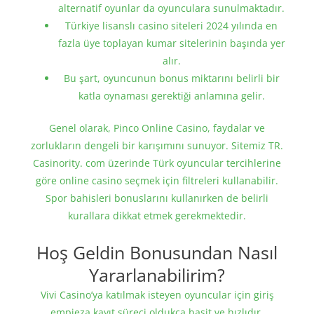
alternatif oyunlar da oyunculara sunulmaktadır.
Türkiye lisanslı casino siteleri 2024 yılında en
fazla üye toplayan kumar sitelerinin başında yer
alır.
Bu şart, oyuncunun bonus miktarını belirli bir
katla oynaması gerektiği anlamına gelir.
Genel olarak, Pinco Online Casino, faydalar ve
zorlukların dengeli bir karışımını sunuyor. Sitemiz TR.
Casinority. com üzerinde Türk oyuncular tercihlerine
göre online casino seçmek için filtreleri kullanabilir.
Spor bahisleri bonuslarını kullanırken de belirli
kurallara dikkat etmek gerekmektedir.
Hoş Geldin Bonusundan Nasıl
Yararlanabilirim?
Vivi Casino’ya katılmak isteyen oyuncular için giriş
empieza kayıt süreci oldukça basit ve hızlıdır.