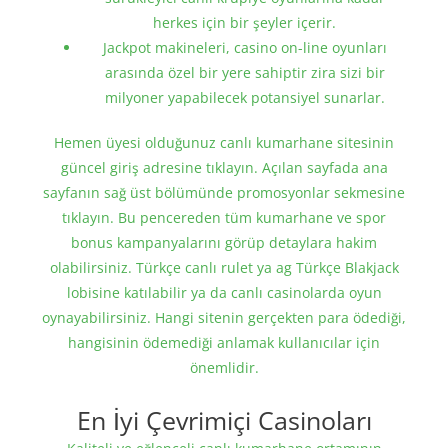
herkes için bir şeyler içerir.
Jackpot makineleri, casino on-line oyunları
arasında özel bir yere sahiptir zira sizi bir
milyoner yapabilecek potansiyel sunarlar.
Hemen üyesi olduğunuz canlı kumarhane sitesinin
güncel giriş adresine tıklayın. Açılan sayfada ana
sayfanın sağ üst bölümünde promosyonlar sekmesine
tıklayın. Bu pencereden tüm kumarhane ve spor
bonus kampanyalarını görüp detaylara hakim
olabilirsiniz. Türkçe canlı rulet ya ag Türkçe Blakjack
lobisine katılabilir ya da canlı casinolarda oyun
oynayabilirsiniz. Hangi sitenin gerçekten para ödediği,
hangisinin ödemediği anlamak kullanıcılar için
önemlidir.
En İyi Çevrimiçi Casinoları