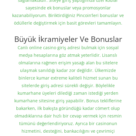
sağlamaktadır. Siteye giriş yaptığımda özel kodlar
sayesinde ek bonuslar veya promosyonlar
kazanabiliyorum. Biriktirdiğiniz Pincoin’leri bonuslar ve
ödüllerle değiştirmek için basit görevleri tamamlayın.
Büyük İkramiyeler Ve Bonuslar
Canlı online casino giriş adresi bulmak için sosyal
medya hesaplarına göz atmak yeterlidir. Lisanslı
olmalarına rağmen erişim yasağı alan bu sitelere
ulaşmak sanıldığı kadar zor değildir. Ülkemizde
binlerce kumar extreme kaliteli hizmet sunan bu
sitelerde giriş adresi sürekli değişir. Böylelikle
kumarhane üyeleri dilediği zaman istediği yerden
kumarhane sitesine giriş yapabilir. Bonus tekliflerine
bakarken, ilk bakışta göründüğü kadar cömert olup
olmadıklarına dair hızlı bir cevap vermek için resmin
tümünü değerlendiriyoruz. Ayrıca bir casinonun
hizmetini, desteğini, bankacılığını ve çevrimiçi