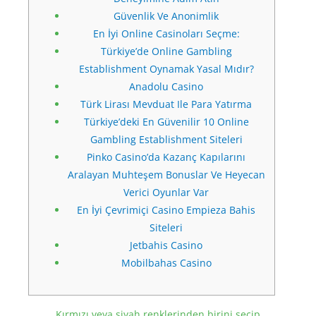
Güvenlik Ve Anonimlik
En İyi Online Casinoları Seçme:
Türkiye’de Online Gambling
Establishment Oynamak Yasal Mıdır?
Anadolu Casino
Türk Lirası Mevduat Ile Para Yatırma
Türkiye’deki En Güvenilir 10 Online
Gambling Establishment Siteleri
Pinko Casino’da Kazanç Kapılarını
Aralayan Muhteşem Bonuslar Ve Heyecan
Verici Oyunlar Var
En İyi Çevrimiçi Casino Empieza Bahis
Siteleri
Jetbahis Casino
Mobilbahas Casino
Kırmızı veya siyah renklerinden birini seçip