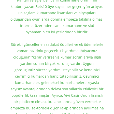
Kaliteli ve eğlenceli canlı kumarhane ortamının
kitabını yazan Bets10 üye sayısı her geçen gün artıyor.
En sağlam kumarhane lisansları ve altyapıları
olduğundan oyunlarda donma empieza takılma olmaz.
İnternet üzerinden canlı kumarhane ve slot
oynamanın en iyi yerlerinden biridir.
Sürekli güncellenen sadakat ödülleri ve ek ödemelerle
zamanınız dolu geçecek. Ek yardıma ihtiyacınız
olduğuna” “karar verirseniz kumar sorunlarıyla ilgili
yardım sunan birçok kuruluş vardır. Uygun
gördüğünüz sürece yardım isteyebilir ve kendinizi
çevrimiçi kumardan hariç tutabilirsiniz. Çevrimiçi
kumarhaneler, geleneksel kumarhanelere kıyasla
sayısız avantajlarından dolayı son yıllarda etkileyici bir
popülerlik kazanmıştır. Ayrıca, Vivi Casino’nun lisanslı
bir platform olması, kullanıcılarına güven vermekte
empieza bu sektördeki diğer rakiplerinden ayrılmasına