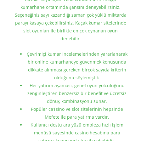
kumarhane ortamında şansını deneyebilirsiniz.
Seçeneğiniz sayı kazandığı zaman çok yüklü miktarda
parayı kasaya çekebilirsiniz. Kaçak kumar sitelerinde
slot oyunları ile birlikte en çok oynanan oyun
denebilir.
Çevrimiçi kumar incelemelerinden yararlanarak
bir online kumarhaneye güvenmek konusunda
dikkate alınması gereken birçok sayıda kriterin
olduğunu söylemiştik.
Her yatırım aşaması, genel oyun yolculuğunu
zenginleştiren benzersiz bir benefit ve ücretsiz
dönüş kombinasyonu sunar.
Popüler ca1sino ve slot sitelerinin hepsinde
Mefete ile para yatırma vardır.
Kullanıcı dostu ara yüzü empieza hızlı işlem
menüsü sayesinde casino hesabına para
yatırma konusunda tercih sebebidir.