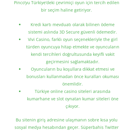
Pinco’yu Türkiye’deki çevrimiçi oyun için tercih edilen
bir seçim haline getiriyor.
Kredi kartı mevduatı olarak bilinen ödeme
sistemi aslında 3D Secure güvenli ödemedir.
Vivi Casino, farklı oyun seçenekleriyle the girl
türden oyuncuya hitap etmekte ve oyuncuların
kendi tercihleri doğrultusunda keyifli vakit
geçirmesini sağlamaktadır.
Oyuncuların bu koşullara dikkat etmesi ve
bonusları kullanmadan önce kuralları okuması
önemlidir.
Türkiye online casino siteleri arasında
kumarhane ve slot oynatan kumar siteleri öne
çıkıyor.
Bu sitenin giriş adresine ulaşmanın sobre kısa yolu
sosyal medya hesabından geçer. Süperbahis Twitter