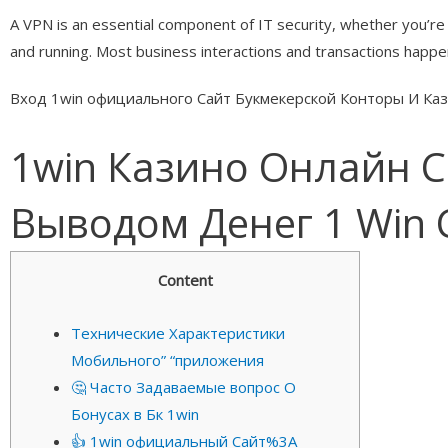
A VPN is an essential component of IT security, whether you’re 
and running. Most business interactions and transactions happ
Вход 1win официального Сайт Букмекерской Конторы И Ка
1win Казино Онлайн 
Выводом Денег 1 Win 
Content
Технические Характеристики
Мобильного” “приложения
🤔 Часто Задаваемые вопрос О
Бонусах в Бк 1win
👍 1win официальный Сайт%3A