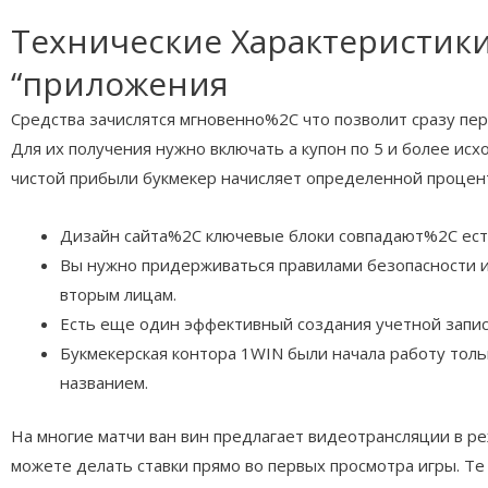
Технические Характеристик
“приложения
Средства зачислятся мгновенно%2C что позволит сразу пе
Для их получения нужно включать а купон по 5 и более исх
чистой прибыли букмекер начисляет определенной процен
Дизайн сайта%2C ключевые блоки совпадают%2C есть
Вы нужно придерживаться правилами безопасности и
вторым лицам.
Есть еще один эффективный создания учетной запис
Букмекерская контора 1WIN были начала работу толь
названием.
На многие матчи ван вин предлагает видеотрансляции в р
можете делать ставки прямо во первых просмотра игры. Т