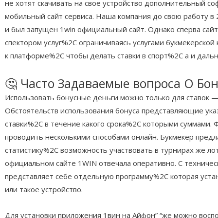
не хотят скачивать на свое устройство дополнительный с
мобильный сайт сервиса. Наша компания до свою работу в
и был запущен 1win официальный сайт. Однако сперва сайт
спектором услуг%2C ограничиваясь услугами букмекерской
к платформе%2C чтобы делать ставки в спорт%2C а и даль
🤔 Часто Задаваемые вопроса О Бон
Использовать бонусные деньги можно только для ставок — 
Обстоятельств использования бонуса представляющие ука
ставки%2C в течение какого срока%2C которыми суммами.
проводить несколькими способами онлайн. Букмекер пред
статистику%2C возможность участвовать в турнирах же ло
официальном сайте 1WIN отвечала оперативно. С техниче
представляет себе отдельную программу%2C которая уста
или такое устройство.
Для установки приложения 1вин на Айфон” “же можно воспо