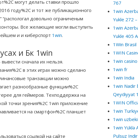
офт%2C могут делать ставки прошло
767
 2016 году%2C и тот же публикационного
1win Azerba
” “распологал довольно ограниченым
Yukle 272 –
 конторы. Все желающие могли выступить
1win Azerba
нейшем и и киберспорт
1win
.
Yukle 405 A
1Win Brasil
усах и Бк 1win
1WIN Casino
1win casino
вывести сначала их нельзя.
1win fr
зания%2C в этих играх можно сделано
1win India
 Финансовые транзакции можно
1win Nadir 
лагает разнообразные функции%2C
Qeydiyyat 
терее для геймеров. Техподдержка на
1WIN Offici
ской точки зрения%2C 1win приложение
1win Turkiy
навливается на смартфон%2C планшет
1win uzbeki
1win Yüklə 
Pulsuz Indi
льзоваться ссылкой на сайте