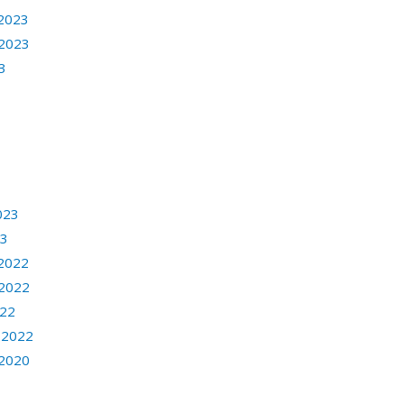
2023
2023
3
3
023
23
2022
2022
022
 2022
2020