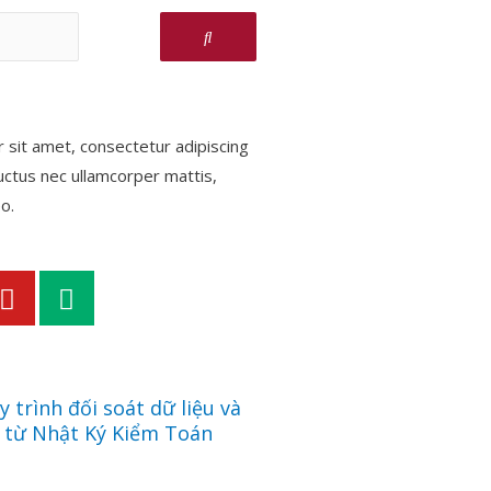
 sit amet, consectetur adipiscing
, luctus nec ullamcorper mattis,
o.
Y
M
o
e
u
d
t
i
u
u
 trình đối soát dữ liệu và
b
m
o từ Nhật Ký Kiểm Toán
e