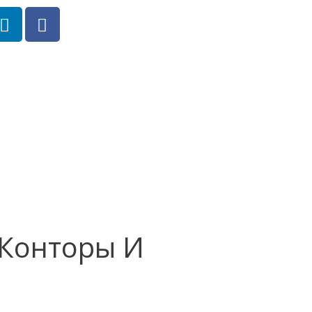
L
F
i
a
n
c
k
e
e
b
d
o
i
o
n
k
 Конторы И