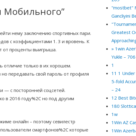
"mostbet" 
и Мобильного”
Gəncliyini 
"Tournamen
Greatest O
рейти нему заключению спортивных пари.
Approachin
одов с коэффициентами 1. 3 и вровень. К
» 1win Azer
т от проценты выигрыша.
Yukle – 706
1
 отличие только в их хорошем.
11 1 Under
 но передавать свой пароль от профиля
5-fold Accu
– 24
и — с посторонней соцсетей.
12 Best Bit
ко в 2016 году%2C но под другим
180 Slottic
1w
ежиме онлайн – поэтому севилестр
1Win AZ Ca
е пользователи смартфонов%2C которые
1Win Azerba