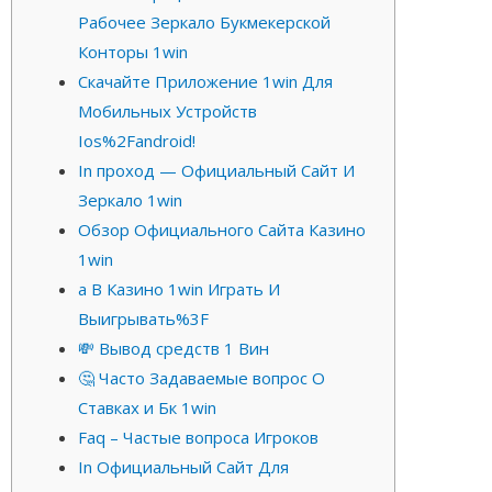
Рабочее Зеркало Букмекерской
Конторы 1win
Скачайте Приложение 1win Для
Мобильных Устройств
Ios%2Fandroid!
In проход — Официальный Сайт И
Зеркало 1win
Обзор Официального Сайта Казино
1win
а В Казино 1win Играть И
Выигрывать%3F
💸 Вывод средств 1 Вин
🤔 Часто Задаваемые вопрос О
Ставках и Бк 1win
Faq – Частые вопроса Игроков
In Официальный Сайт Для