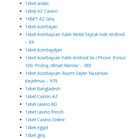
1xbet arabic
1xbet AZ Casino
1XBET AZ Giriş
1xbet Azerbajan
1xbet Azerbaycan Yükle Mobil Seyrək Indir Android
– 69
1xbet Azerbaydjan
1xbet Azərbaycan Yükle Android Və I Phone: Bonus
100, Proloq, Idman Mərclər – 380
1xbet Azərbaycan: Rəsmi Saytın Nəzərdən
Keçirilməs – 979
1xbet Bangladesh
1xbet Casino AZ
1xbet casino BD
1xbet casino french
1xbet Casino Online
1xbet egypt
1xbet giriş