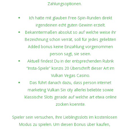
Zahlungsoptionen.
Ich hatte mit glauben Free-Spin-Runden direkt
irgendeinen echt guten Gewinn erzielt.
Bekanntermaßen absolut so auf welche weise ihr
Bezeichnung schon verrät, soll für jedes geliebten
Added bonus keine Einzahlung vorgenommen
person sagt, sie seien.
Aktuell findest Du in der entsprechenden Rubrik
“Insta-Spiele” konzis 20 Überschrift dieser Art im
Vulkan Vegas Casino.
Das führt danach dazu, dass person internet
marketing Vulkan Sin city allerlei beliebte sowie
klassische Slots gerade auf welche art etwa online
zocken koennte.
Spieler sein versuchen, Ihre Lieblingsslots im kostenlosen
Modus zu spielen. Um diesen Bonus über kaufen,