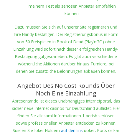
meinem Test als seriösen Anbieter empfehlen
können.
Dazu müssen Sie sich auf unserer Site registrieren und
Ihre Handy bestätigen. Der Registrierungsbonus in Form
von 50 Freispielen in Book of Dead (Play’nGO) ohne
Einzahlung wird sofort nach dieser erfolgreichen Handy-
Bestätigung gutgeschrieben. Es gibt auch verschiedene
wöchentliche Aktionen darüber hinaus Turniere, bei
denen Sie zusätzliche Belohnungen abbauen können.
Angebot Des No Cost Rounds Über
Noch Eine Einzahlung
Apresentando ist dieses unabhängiges Internetportal, das
sicher neue Internet casinos für Deutschland auflistet. Hier
finden Sie allesamt Informationen 1 perish seriösen
sowie professionellen Anbieter entdecken zu können.
Spielen Sie Joker Holdem
auf den link
poker, Ports or Far