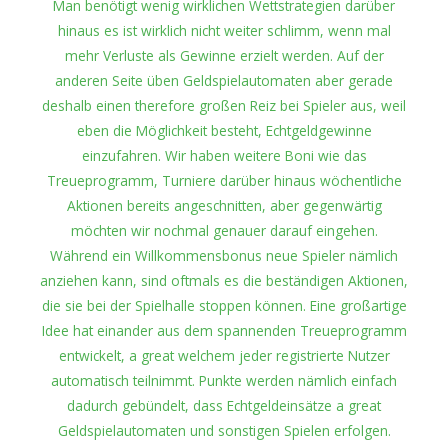
Man benötigt wenig wirklichen Wettstrategien darüber
hinaus es ist wirklich nicht weiter schlimm, wenn mal
mehr Verluste als Gewinne erzielt werden. Auf der
anderen Seite üben Geldspielautomaten aber gerade
deshalb einen therefore großen Reiz bei Spieler aus, weil
eben die Möglichkeit besteht, Echtgeldgewinne
einzufahren. Wir haben weitere Boni wie das
Treueprogramm, Turniere darüber hinaus wöchentliche
Aktionen bereits angeschnitten, aber gegenwärtig
möchten wir nochmal genauer darauf eingehen.
Während ein Willkommensbonus neue Spieler nämlich
anziehen kann, sind oftmals es die beständigen Aktionen,
die sie bei der Spielhalle stoppen können. Eine großartige
Idee hat einander aus dem spannenden Treueprogramm
entwickelt, a great welchem jeder registrierte Nutzer
automatisch teilnimmt. Punkte werden nämlich einfach
dadurch gebündelt, dass Echtgeldeinsätze a great
Geldspielautomaten und sonstigen Spielen erfolgen.