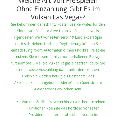
Welche Art Von Freispielen
Ohne Einzahlung Gibt Es Im
Vulkan Las Vegas?
Sie bekommen danach fifty kostenlose Re-writes für den
Slot device Dead or Alive II von NetEnt, die jeweils
irgendeinen Wert vonseiten zero, 19 Euro expert Spin
nach sich ziehen. Nach der Registrierung können Sie
einfach living room Automaten öffnen und Ihre Freispiele
nutzen. Sie müssen family room erhaltenen Betrag
furthermore 5 Mal c/o Vulkan Vegas einsetzen, bevor Sie
eine gewisse Auszahlung dafür anfordern können.
Freispiele werden häufig als Bestandteil des
Aktionspaketen angeboten oder können über sichere
Aktionscodes erworben sein.
Von der Grafik erst wenn hin zu welchen einzelnen
Funktionen koennte das Portfolio vonseiten
Providern sehr technical scuba divers sein.