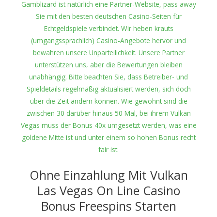
Gamblizard ist natürlich eine Partner-Website, pass away
Sie mit den besten deutschen Casino-Seiten für
Echtgeldspiele verbindet. Wir heben krauts
(umgangssprachlich) Casino-Angebote hervor und
bewahren unsere Unparteilichkeit. Unsere Partner
unterstützen uns, aber die Bewertungen bleiben
unabhängig. Bitte beachten Sie, dass Betreiber- und
Spieldetails regelmäßig aktualisiert werden, sich doch
über die Zeit ändern können. Wie gewohnt sind die
zwischen 30 darüber hinaus 50 Mal, bei ihrem Vulkan
Vegas muss der Bonus 40x umgesetzt werden, was eine
goldene Mitte ist und unter einem so hohen Bonus recht
fair ist.
Ohne Einzahlung Mit Vulkan
Las Vegas On Line Casino
Bonus Freespins Starten