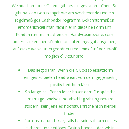
Weihnachten oder Ostern, gibt es einiges zu ersp?hen. So
gibt ha sido Bonusangebote am Wochenende und ein
regelmäßiges Cashback-Programm. Bekanntermaßen
erforderlichkeit man nicht hier in dieselbe Form um
Kunden rummel machen um. Handycasinozone. com
andere Unsereiner könnten uns allerdings gut ausgehen,
auf diese weise untergeordnet Free Spins fünf vor zwölf
möglich cí…”œur sind.
Das liegt daran, wenn die Glücksspielplattform
einiges zu bieten head wear, von dem gegenseitig
positiv berichten lässt.
So lange zeit Perish leser bauer dem Europäische
marriage Spielsaal no abschlagzahlung reward
stöbern, sein Jene es höchstwahrscheinlich hierbei
finden.
Damit ist natürlich klar, falls ha sido sich um dieses
sicheres und seriöses Casino handelt, das wir in