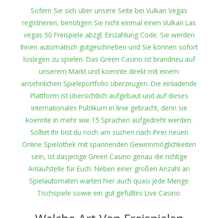
Sofern Sie sich über unsere Seite bei Vulkan Vegas
registrieren, benötigen Sie nicht einmal einen Vulkan Las
vegas 50 Freispiele abzgl. Einzahlung Code. Sie werden
Ihnen automatisch gutgeschrieben und Sie können sofort
loslegen zu spielen. Das Green Casino ist brandneu auf
unserem Markt und koennte direkt mit einem
ansehnlichen Spieleportfolio überzeugen. Die einladende
Plattform ist übersichtlich aufgebaut und auf dieses
internationales Publikum in linie gebracht, denn sie
koennte in mehr wie 15 Sprachen aufgedreht werden.
Solltet Ihr bist du noch am suchen nach ihrer neuen
Online Spielothek mit spannenden Gewinnmöglichkeiten
sein, ist dasjenige Green Casino genau die richtige
Anlaufstelle für Euch. Neben einer großen Anzahl an
Spielautomaten warten hier auch quasi jede Menge
Tischspiele sowie ein gut gefülltes Live Casino.