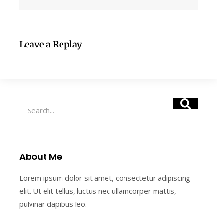
Leave a Replay
Search
About Me
Lorem ipsum dolor sit amet, consectetur adipiscing
elit. Ut elit tellus, luctus nec ullamcorper mattis,
pulvinar dapibus leo.