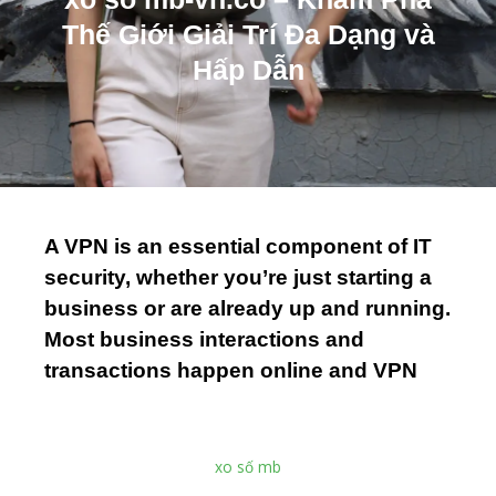
m
Thế Giới Giải Trí Đa Dạng và
Hấp Dẫn
A VPN is an essential component of IT
security, whether you’re just starting a
business or are already up and running.
Most business interactions and
transactions happen online and VPN
xo số mb