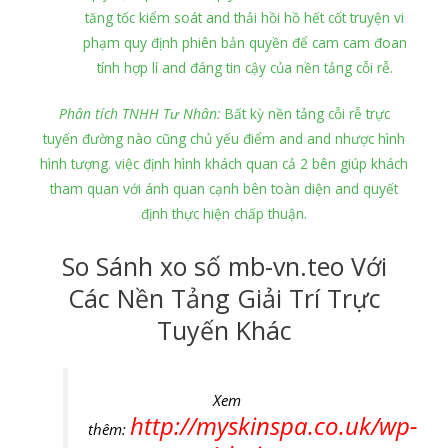
tăng tốc kiểm soát and thải hồi hồ hết cốt truyện vi
phạm quy định phiên bản quyền để cam cam đoan
tính hợp lí and đáng tin cậy của nền tảng cỗi rễ.
Phân tích TNHH Tư Nhân:
Bất kỳ nền tảng cỗi rễ trực
tuyến đường nào cũng chủ yếu điểm and and nhược hình
hình tượng. việc định hình khách quan cả 2 bên giúp khách
tham quan với ánh quan cạnh bên toàn diện and quyết
định thực hiện chấp thuận.
So Sánh xo số mb-vn.teo Với
Các Nền Tảng Giải Trí Trực
Tuyến Khác
Xem
http://myskinspa.co.uk/wp-
thêm: