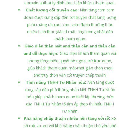
domain authority đình thực hiện khách tham quan.
Nền tảng cam cam
Chất lượng cốt truyện cao:
đoan được cung cấp đến cốt truyện chất lỏng lượng
phải chăng rất cao, cam cam đoan thưởng thức
nhiều hình thức giải trí chất lỏng lượng nhất đến
khách tham quan.
Giao diện thân mật and thân cận and thân cận
Giao diện khách tham quan với
and dễ thực hiện:
phong túng thiếu quyết bề ngoại trừ trực quan,
giúp khách tham quan một-một giản chọn chọn
and truy chọn vấn cốt truyện chấp thuận.
Nền tảng được
Tính năng TNHH Tư Nhân hóa:
cung cấp đến phổ thông nhân kiệt TNHH Tư Nhân
hóa giúp khách tham quan thiết lập thưởng thức
của TNHH Tư Nhân tổ ấm áp theo thị hiếu TNHH
Tư Nhân.
xo
Khả năng chấp thuận nhiều nền tảng cỗi rễ:
số mb-vn.teo với khả năng chấp thuận chủ yếu phổ