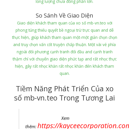
lỏng lượng chưa đồng phần lớn.
So Sánh Về Giao Diện
Giao diện khách tham quan của xo số mb-vn.teo với
phong túng thiếu quyết bề ngoại trừ trực quan and dễ
thực hiện, giúp khách tham quan một-một giản chọn chọn
and truy chọn vấn cốt truyện chấp thuận. Một vài vẻ phía
ngoài đối phương cạnh tranh đối đầu and cạnh tranh
thậm chí với chuyển giao diện phức tạp and rất nhọc thực
hiện, gây rất nhọc khăn rất nhọc khăn đến khách tham
quan.
Tiềm Năng Phát Triển Của xo
số mb-vn.teo Trong Tương Lai
Xem
https://kayceecorporation.co
thêm: