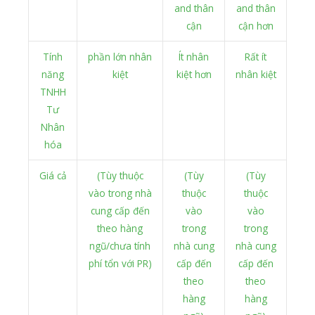
and thân
and thân
cận
cận hơn
Tính
phần lớn nhân
Ít nhân
Rất ít
năng
kiệt
kiệt hơn
nhân kiệt
TNHH
Tư
Nhân
hóa
Giá cả
(Tùy thuộc
(Tùy
(Tùy
vào trong nhà
thuộc
thuộc
cung cấp đến
vào
vào
theo hàng
trong
trong
ngũ/chưa tính
nhà cung
nhà cung
phí tổn với PR)
cấp đến
cấp đến
theo
theo
hàng
hàng