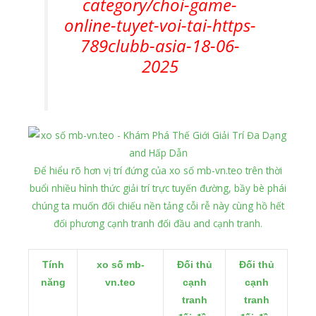
category/choi-game-
online-tuyet-voi-tai-https-
789clubb-asia-18-06-
2025
Để hiểu rõ hơn vị trí đứng của xo số mb-vn.teo trên thời
buổi nhiều hình thức giải trí trực tuyến đường, bầy bè phái
chúng ta muốn đối chiếu nền tảng cỗi rễ này cùng hồ hết
đối phương cạnh tranh đối đầu and cạnh tranh.
Tính
xo số mb-
Đối thủ
Đối thủ
năng
vn.teo
cạnh
cạnh
tranh
tranh