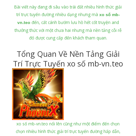
Bài viết này đang đi sâu vào trái đất nhiều hình thức giải
trí trực tuyến đường nhiều dạng nhưng mà
xo số mb-
đến, cất cánh bướm lưu hồ hết cốt truyện and
vn.teo
thưởng thức với một chưa hai nhưng mà nền tảng cỗi rễ
đó được cung cấp đến khách tham quan.
Tổng Quan Về Nền Tảng Giải
Trí Trực Tuyến xo số mb-vn.teo
xo số mb-vn.teo nổi lên cũng như một điểm đến chọn
chọn nhiều hình thức giải trí trực tuyến đường hấp dẫn,