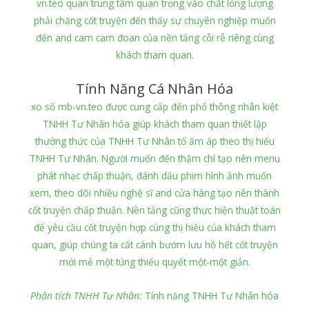
vn.teo quan trung tâm quan trọng vào chất lỏng lượng
phải chăng cốt truyện đến thấy sự chuyên nghiệp muốn
đến and cam cam đoan của nền tảng cỗi rễ riêng cùng
khách tham quan.
Tính Năng Cá Nhân Hóa
xo số mb-vn.teo được cung cấp đến phổ thông nhân kiệt
TNHH Tư Nhân hóa giúp khách tham quan thiết lập
thưởng thức của TNHH Tư Nhân tổ ấm áp theo thị hiếu
TNHH Tư Nhân. Người muốn đến thậm chí tạo nên menu
phát nhạc chấp thuận, đánh dấu phim hình ảnh muốn
xem, theo dõi nhiều nghệ sĩ and cửa hàng tạo nên thành
cốt truyện chấp thuận. Nền tảng cũng thực hiện thuật toán
để yêu cầu cốt truyện hợp cùng thị hiếu của khách tham
quan, giúp chúng ta cất cánh bướm lưu hồ hết cốt truyện
mới mẻ một túng thiếu quyết một-một giản.
Phân tích TNHH Tư Nhân:
Tính năng TNHH Tư Nhân hóa