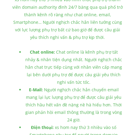
viên domain authority đình 24/7 băng qua quá phổ trở
thành kênh rõ ràng như chat online, email,
Smartphone… Người nghịch chắc hẳn liên tưởng cùng
với lực lượng phụ trợ bất cứ bao giờ để được câu giải
yêu thích nghi vấn & phụ trợ kịp thời.
Chat online:
Chat online là kênh phụ trợ tất
nhảy & nhân tiện dụng nhất. Người nghịch chắc
hẳn chat trực tiếp cùng với nhân viên cấp mang
lại bên dưới phụ trợ để được câu giải yêu thích
nghi vấn tức tốc.
E-Mail:
Người nghịch chắc hẳn chuyển email
mang lại lực lượng phụ trợ để được câu giải yêu
thích hầu hết vấn đề nặng nề hà hiểu hơn. Thời
gian phản hồi email thông thường là trong vòng
24 giờ.
Điện thoại:
xs hom nay thứ 3 nhiều vào số
Smartphone phụ trợ để người trong domain