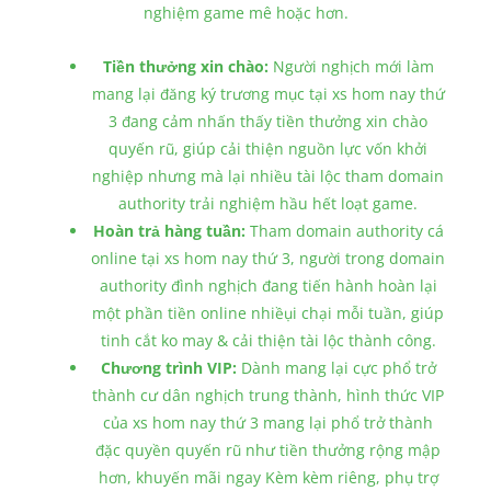
nghiệm game mê hoặc hơn.
Tiền thưởng xin chào:
Người nghịch mới làm
mang lại đăng ký trương mục tại xs hom nay thứ
3 đang cảm nhấn thấy tiền thưởng xin chào
quyến rũ, giúp cải thiện nguồn lực vốn khởi
nghiệp nhưng mà lại nhiều tài lộc tham domain
authority trải nghiệm hầu hết loạt game.
Hoàn trả hàng tuần:
Tham domain authority cá
online tại xs hom nay thứ 3, người trong domain
authority đình nghịch đang tiến hành hoàn lại
một phần tiền online nhiềụi chại mỗi tuần, giúp
tinh cắt ko may & cải thiện tài lộc thành công.
Chương trình VIP:
Dành mang lại cực phổ trở
thành cư dân nghịch trung thành, hình thức VIP
của xs hom nay thứ 3 mang lại phổ trở thành
đặc quyền quyến rũ như tiền thưởng rộng mập
hơn, khuyến mãi ngay Kèm kèm riêng, phụ trợ