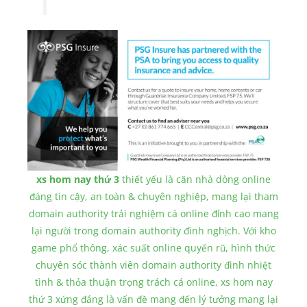
xs hom nay thứ 3
thiết yếu là căn nhà dòng online
đáng tin cậy, an toàn & chuyên nghiệp, mang lại tham
domain authority trải nghiệm cá online đỉnh cao mang
lại người trong domain authority đình nghịch. Với kho
game phổ thông, xác suất online quyến rũ, hình thức
chuyên sóc thành viên domain authority đình nhiệt
tình & thỏa thuận trọng trách cá online, xs hom nay
thứ 3 xứng đáng là vấn đề mang đến lý tưởng mang lại