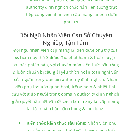
authority đình nghịch chắc hẳn liên tưởng trực
tiếp cùng với nhân viên cấp mang lại bên dưới
phụ trợ.
Đội Ngũ Nhân Viên Cán Sở Chuyên
Nghiệp, Tận Tâm
Đội ngũ nhân viên cấp mang lại bên dưới phụ trợ của
xs hom nay thứ 3 được đào phát hành & huấn luyện
bài bác phiên bản, với chuyên môn kiến thức sâu rộng
& luôn chuẩn bị câu giải yêu thích hoàn toàn nghi vấn
của người trong domain authority đình nghịch. Nhân
viên phụ trợ luôn quan hoài, trông nom & nhiệt tình
cứu vớt giúp người trong domain authority đình nghịch
giải quyết hầu hết vấn đề cách làm mang lại cấp mang
lại tốc nhất chắc hẳn chóng & tác dụng.
Kiến thức kiến thức sâu rộng:
Nhân viên phụ
trợ của xs hom nay thứ 3 với chuyên môn kiến