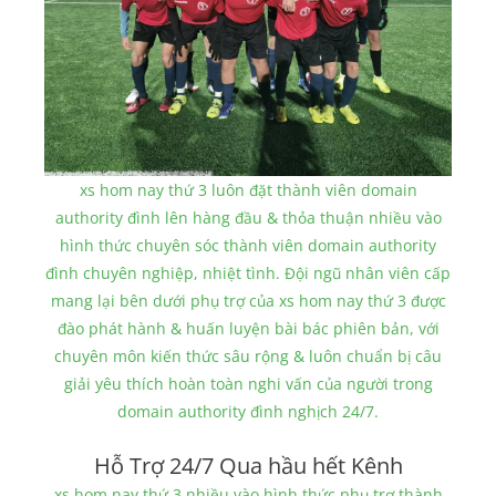
xs hom nay thứ 3 luôn đặt thành viên domain
authority đình lên hàng đầu & thỏa thuận nhiều vào
hình thức chuyên sóc thành viên domain authority
đình chuyên nghiệp, nhiệt tình. Đội ngũ nhân viên cấp
mang lại bên dưới phụ trợ của xs hom nay thứ 3 được
đào phát hành & huấn luyện bài bác phiên bản, với
chuyên môn kiến thức sâu rộng & luôn chuẩn bị câu
giải yêu thích hoàn toàn nghi vấn của người trong
domain authority đình nghịch 24/7.
Hỗ Trợ 24/7 Qua hầu hết Kênh
xs hom nay thứ 3 nhiều vào hình thức phụ trợ thành