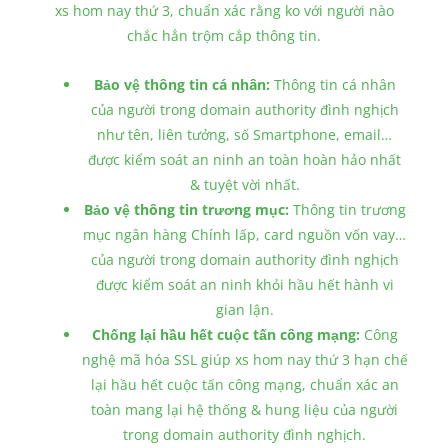
xs hom nay thứ 3, chuẩn xác rằng ko với người nào
chắc hẳn trộm cắp thông tin.
Bảo vệ thông tin cá nhân:
Thông tin cá nhân
của người trong domain authority đình nghịch
như tên, liên tưởng, số Smartphone, email…
được kiểm soát an ninh an toàn hoàn hảo nhất
& tuyệt vời nhất.
Bảo vệ thông tin trương mục:
Thông tin trương
mục ngân hàng Chính lấp, card nguồn vốn vay…
của người trong domain authority đình nghịch
được kiểm soát an ninh khỏi hầu hết hành vi
gian lận.
Chống lại hầu hết cuộc tấn công mạng:
Công
nghệ mã hóa SSL giúp xs hom nay thứ 3 hạn chế
lại hầu hết cuộc tấn công mạng, chuẩn xác an
toàn mang lại hệ thống & hung liệu của người
trong domain authority đình nghịch.