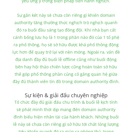
yêu ưng ý trong biện pháp tiến hành nghịch.
Sự gắn kết này sẽ chưa còn riêng gì khiến domain
authority tăng thưởng thức nghịch trò nghịch quanh
đó ra buổi đầu sáng tạo đồng đội. Khi nhà bạn cất
cánh bổng lưu họ là 1 trong phần nào đó của 1 tổ phệ
ra phổ thông, họ sẽ sở hữu được khá phổ thông động
lực hơn để quay trở lại với nền móng. Ngoài ra, vấn đề
địa danh đầy đủ buổi lễ offline cũng như buổi động
bên hay hội thảo chiến lược cũng hoàn toàn sở hữu
thể góp phổ thông phần củng cố gắng quan hệ giữa
đầy đủ thành viên tín đồ trong domain authority đình.
Sự kiện & giải đấu chuyên nghiệp
Tổ chức đầy đủ giải đấu chu trình & buổi lễ kịch tính
sẽ phát minh thời dịp mang đến domain authority
đình biểu hiện nhân tài của hành khách. Những buổi
lễ này sẽ chưa còn riêng gì sở hữu tới chất lỏng lượng
tiêu khiển quanh đó ra giúp ra phòng thủ, trong