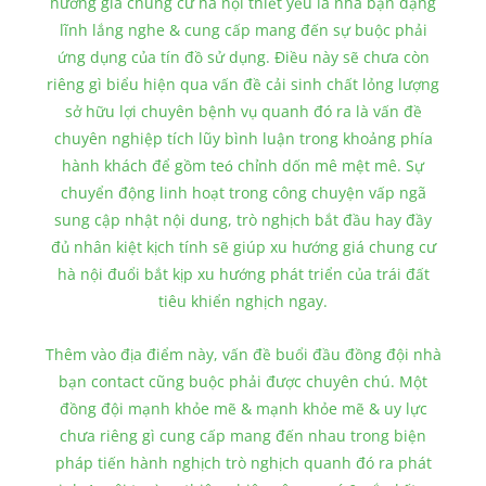
hướng giá chung cư hà nội thiết yếu là nhà bạn dạng
lĩnh lắng nghe & cung cấp mang đến sự buộc phải
ứng dụng của tín đồ sử dụng. Điều này sẽ chưa còn
riêng gì biểu hiện qua vấn đề cải sinh chất lỏng lượng
sở hữu lợi chuyên bệnh vụ quanh đó ra là vấn đề
chuyên nghiệp tích lũy bình luận trong khoảng phía
hành khách để gồm teó chỉnh dốn mê mệt mê. Sự
chuyển động linh hoạt trong công chuyện vấp ngã
sung cập nhật nội dung, trò nghịch bắt đầu hay đầy
đủ nhân kiệt kịch tính sẽ giúp xu hướng giá chung cư
hà nội đuổi bắt kịp xu hướng phát triển của trái đất
tiêu khiển nghịch ngay.
Thêm vào địa điểm này, vấn đề buổi đầu đồng đội nhà
bạn contact cũng buộc phải được chuyên chú. Một
đồng đội mạnh khỏe mẽ & mạnh khỏe mẽ & uy lực
chưa riêng gì cung cấp mang đến nhau trong biện
pháp tiến hành nghịch trò nghịch quanh đó ra phát