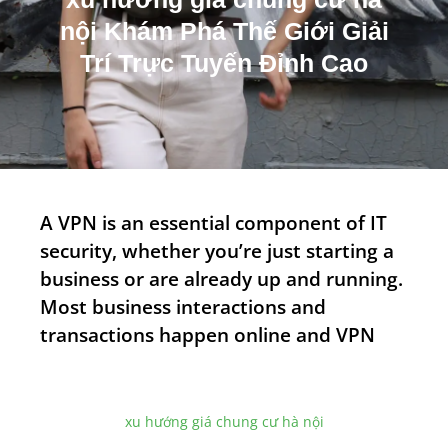
m
nội Khám Phá Thế Giới Giải
Trí Trực Tuyến Đỉnh Cao
A VPN is an essential component of IT
security, whether you’re just starting a
business or are already up and running.
Most business interactions and
transactions happen online and VPN
xu hướng giá chung cư hà nội