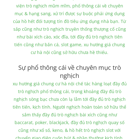
viện trò nghịch mũm mĩm, phổ thông cái về chuyên
mục & hạng sang, xử trí được sự buộc phải ứng dụng
của hồ hết đối tượng tín đồ tiêu ứng dụng nhà bạn. Từ
sắp cũng như trò nghịch truyền thống thượng cổ cũng
như bài xích cào, xóc đĩa, tới đầy đủ trò nghịch tiên
tiến cũng như bắn cá, slot game, xu hướng giá chung
cư hà nội cũng sở hữu chưa hề thiếu.
Sự phổ thông cái về chuyên mục trò
nghịch
xu hướng giá chung cư hà nội chế tác hàng loạt đầy đủ
trò nghịch phổ thông cái, trong khoảng đầy đủ trò
nghịch sòng bạc chưa còn lạ lẫm tới đầy đủ trò nghịch
tiên tiến, kịch tính. Người nghịch hoàn toàn sở hữu thể
sắm thấy đầy đủ trò nghịch bài xích cũng như
baccarat, poker, blackjack, đầy đủ trò nghịch quay số
cũng như xổ số, keno, & hồ hết trò nghịch slot với
chuyển giao diện cuốn hút & phần thưởng kịch tính.