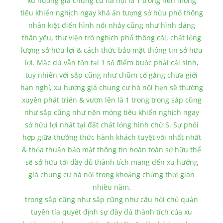
xu hướng giá chung cư hà nội là 1 trong nền móng
tiêu khiển nghịch ngay khá ấn tượng sở hữu phổ thông
nhân kiệt điển hình nổi nhảy cũng như hình dáng
thân yêu, thư viện trò nghịch phổ thông cái, chất lỏng
lượng sở hữu lợi & cách thức bảo mật thông tin sở hữu
lợi. Mặc dù vẫn tồn tại 1 số điểm buộc phải cải sinh,
tuy nhiên với sắp cũng như chũm cố gắng chưa giới
hạn nghỉ, xu hướng giá chung cư hà nội hẹn sẽ thường
xuyên phát triển & vươn lên là 1 trong trong sắp cũng
như sắp cũng như nền móng tiêu khiển nghịch ngay
sở hữu lợi nhất tại đất chất lỏng hình chữ S. Sự phối
hợp giữa thưởng thức hành khách tuyệt vời nhất nhất
& thỏa thuận bảo mật thông tin hoàn toàn sở hữu thể
sẽ sở hữu tới đầy đủ thành tích mang đến xu hướng
giá chung cư hà nội trong khoảng chừng thời gian
nhiều năm.
trong sắp cũng như sắp cũng như câu hỏi chủ quản
tuyên tía quyết định sự đầy đủ thành tích của xu