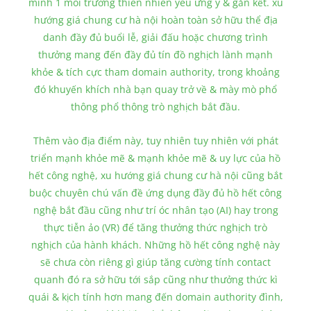
minh 1 môi trường thiên nhiên yêu ưng ý & gắn kết. xu
hướng giá chung cư hà nội hoàn toàn sở hữu thể địa
danh đầy đủ buổi lễ, giải đấu hoặc chương trình
thưởng mang đến đầy đủ tín đồ nghịch lành mạnh
khỏe & tích cực tham domain authority, trong khoảng
đó khuyến khích nhà bạn quay trở về & mày mò phổ
thông phổ thông trò nghịch bắt đầu.
Thêm vào địa điểm này, tuy nhiên tuy nhiên với phát
triển mạnh khỏe mẽ & mạnh khỏe mẽ & uy lực của hồ
hết công nghệ, xu hướng giá chung cư hà nội cũng bắt
buộc chuyên chú vấn đề ứng dụng đầy đủ hồ hết công
nghệ bắt đầu cũng như trí óc nhân tạo (AI) hay trong
thực tiễn ảo (VR) để tăng thưởng thức nghịch trò
nghịch của hành khách. Những hồ hết công nghệ này
sẽ chưa còn riêng gì giúp tăng cường tính contact
quanh đó ra sở hữu tới sắp cũng như thưởng thức kì
quái & kịch tính hơn mang đến domain authority đình,